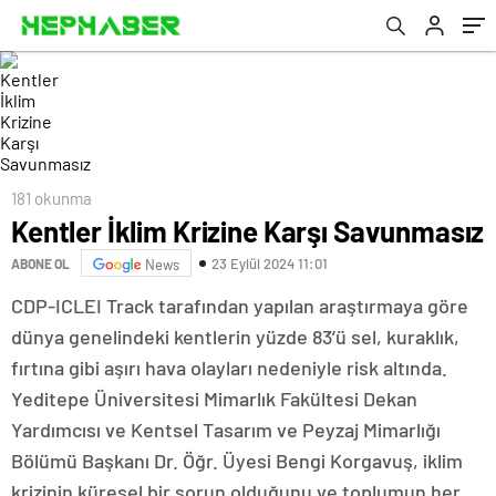
181 okunma
Kentler İklim Krizine Karşı Savunmasız
23 Eylül 2024 11:01
ABONE OL
News
CDP-ICLEI Track tarafından yapılan araştırmaya göre
dünya genelindeki kentlerin yüzde 83’ü sel, kuraklık,
fırtına gibi aşırı hava olayları nedeniyle risk altında.
Yeditepe Üniversitesi Mimarlık Fakültesi Dekan
Yardımcısı ve Kentsel Tasarım ve Peyzaj Mimarlığı
Bölümü Başkanı Dr. Öğr. Üyesi Bengi Korgavuş, iklim
krizinin küresel bir sorun olduğunu ve toplumun her