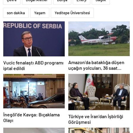
son dakika
Yaşam
Yeditepe Üniversitesi
Amazon’da bataklığa düşen
Vucic fenalaştı ABD programı
uçağın yolcuları, 36 saat
iptal edildi
kurtarılmayı bekledi
İnegöl’de Kavga: Bıçaklama
Türkiye ve İran’dan İşbirliği
Olayı
Görüşmesi