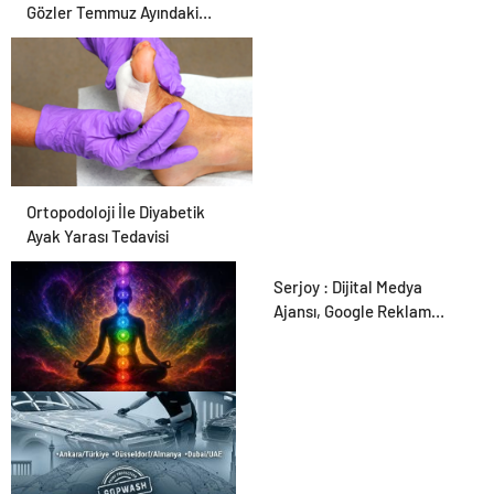
Gözler Temmuz Ayındaki
Karar Duruşmasına Çevrildi
Ortopodoloji İle Diyabetik
Ayak Yarası Tedavisi
Serjoy : Dijital Medya
Ajansı, Google Reklam
Ajansı, SEO Ajansı ve Web
Tasarım Ajansı
Zihnin Gizemli Sınırları ve
Ötesi : Nasılnedir.com