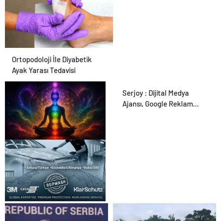
Ortopodoloji İle Diyabetik
Ayak Yarası Tedavisi
Serjoy : Dijital Medya
Ajansı, Google Reklam
Ajansı, SEO Ajansı ve Web
Tasarım Ajansı
Zihnin Gizemli Sınırları ve
Ötesi : Nasılnedir.com
UETDS Nedir ? Uetds.com