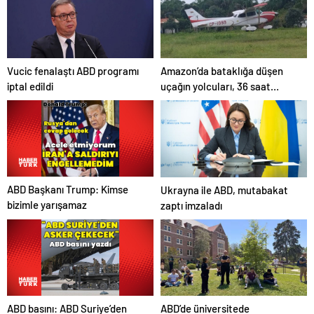
İle Akıllı Dijital Taşımacılık
Yazılımı
Amazon’da bataklığa düşen
Vucic fenalaştı ABD programı
uçağın yolcuları, 36 saat
iptal edildi
kurtarılmayı bekledi
ABD Başkanı Trump: Kimse
Ukrayna ile ABD, mutabakat
bizimle yarışamaz
zaptı imzaladı
ABD basını: ABD Suriye’den
ABD’de üniversitede