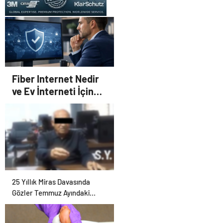
UETDS Nedir ? Uetds.com
İle Akıllı Dijital Taşımacılık
Yazılımı
Fiber Internet Nedir
ve Ev İnterneti İçin
Doğru Seçim Nasıl
Yapılır
25 Yıllık Miras Davasında
Gözler Temmuz Ayındaki
Karar Duruşmasına Çevrildi