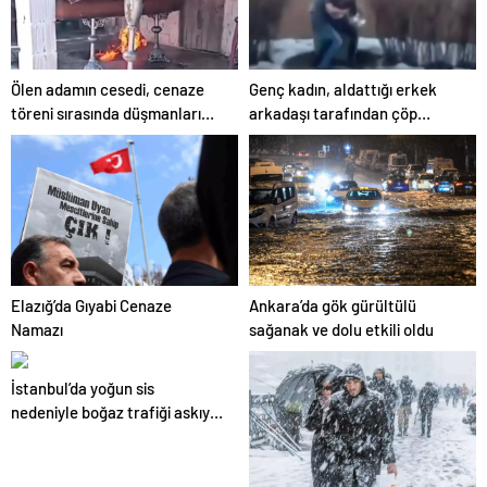
Ölen adamın cesedi, cenaze
Genç kadın, aldattığı erkek
töreni sırasında düşmanları
arkadaşı tarafından çöp
tarafından ateşe verildi
konteynerine atıldı
Elazığ’da Gıyabi Cenaze
Ankara’da gök gürültülü
Namazı
sağanak ve dolu etkili oldu
İstanbul’da yoğun sis
nedeniyle boğaz trafiği askıya
alındı