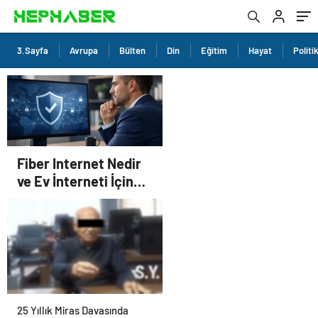
3.Sayfa
Avrupa
Bülten
Din
Eğitim
Hayat
Politi
Fiber Internet Nedir
ve Ev İnterneti İçin
Doğru Seçim Nasıl
Yapılır
25 Yıllık Miras Davasında