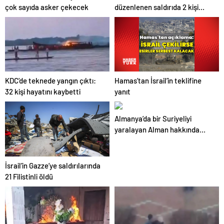
çok sayıda asker çekecek
düzenlenen saldırıda 2 kişi
hayatını kaybetti
Hamas’tan İsrail’in teklifine
KDC’de teknede yangın çıktı:
yanıt
32 kişi hayatını kaybetti
Almanya’da bir Suriyeliyi
yaralayan Alman hakkında
“yabancı düşmanlığı”
soruşturması başlatıldı
İsrail’in Gazze’ye saldırılarında
21 Filistinli öldü