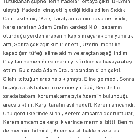
Tutuklanan şüphelilerin ifadeleri ortaya çıktı. DHA’nın
ulaştığı ifadede, cinayeti işlediği iddia edilen Sıddık
Can Taşdemir, “Karşı taraf, amcamın husumetlisidir.
Karşı taraftan Adem Oral’ın kardeşi N.O., babamın
oturduğu yerden arabanın kapısını açarak ona yumruk
attı. Sonra çok ağır küfürler etti. Üzerini mont ile
kapadığım tüfeği elime aldım ve araçtan aşağı indim.
Olaydan hemen önce mermiyi sürdüm ve havaya ateş
ettim. Bu sırada Adem Oral, aracından silah çekti.
Silahı koltuğun arasına sıkışmıştı. Eline gelmedi. Sonra
bıçağı alarak babamın üzerine yürüdü. Ben de bu
sırada babamı korumak amacıyla Adem’in bulunduğu
araca sıktım. Karşı tarafın asıl hedefi, Kerem amcamdı.
Onu gördüklerinde silahı, Kerem amcama doğrulttular.
Kerem amcam da karşılık verince mermisi bitti. Benim
de mermim bitmişti. Adem yaralı halde bize ateş