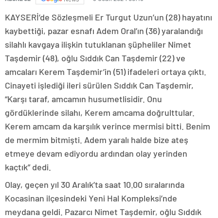
KAYSERİ’de Sözleşmeli Er Turgut Uzun’un (28) hayatını
kaybettiği, pazar esnafı Adem Oral’ın (36) yaralandığı
silahlı kavgaya ilişkin tutuklanan şüpheliler Nimet
Taşdemir (48), oğlu Sıddık Can Taşdemir (22) ve
amcaları Kerem Taşdemir’in (51) ifadeleri ortaya çıktı.
Cinayeti işlediği ileri sürülen Sıddık Can Taşdemir,
“Karşı taraf, amcamın husumetlisidir. Onu
gördüklerinde silahı, Kerem amcama doğrulttular.
Kerem amcam da karşılık verince mermisi bitti. Benim
de mermim bitmişti. Adem yaralı halde bize ateş
etmeye devam ediyordu ardından olay yerinden
kaçtık” dedi.
Olay, geçen yıl 30 Aralık’ta saat 10.00 sıralarında
Kocasinan ilçesindeki Yeni Hal Kompleksi’nde
meydana geldi. Pazarcı Nimet Taşdemir, oğlu Sıddık