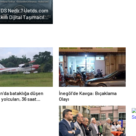
DS Nedir ? Uetds.com
Akıllı Dijital Taşımacılık
lımı
’da bataklığa düşen
İnegöl’de Kavga: Bıçaklama
 yolcuları, 36 saat
Olayı
ılmayı bekledi