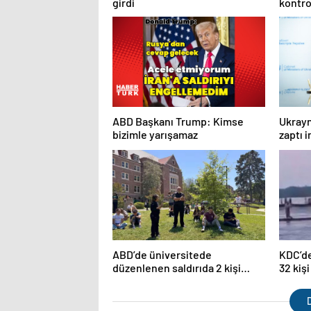
girdi
kontrol
yaptığ
ABD Başkanı Trump: Kimse
Ukrayn
bizimle yarışamaz
zaptı 
ABD’de üniversitede
KDC’de
düzenlenen saldırıda 2 kişi
32 kişi
hayatını kaybetti
D