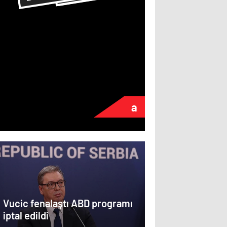
Putin’
yıkan 
Karab
Azerb
a
ayrılm
parças
Vucic fenalaştı ABD programı
iptal edildi