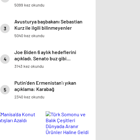
5099 kez okundu
Avusturya başbakanı Sebastian
Kurz ile ilgili bilinmeyenler
3
5040 kez okundu
Joe Biden 6 aylık hedeflerini
açıkladı. Senato buz gibi…
4
3143 kez okundu
Putin’den Ermenistan’ı yıkan
açıklama: Karabağ
5
Azerbaycan’ın ayrılmaz bir
2340 kez okundu
parçasıdır!