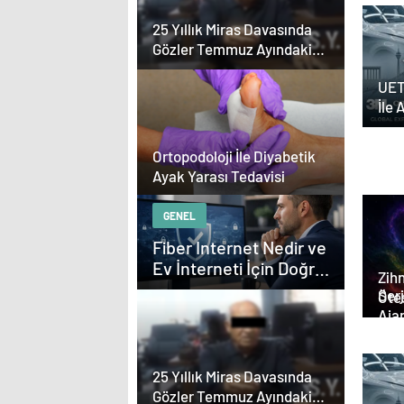
Tas
25 Yıllık Miras Davasında
Gözler Temmuz Ayındaki
Karar Duruşmasına Çevrildi
UET
İle 
Yazı
Ortopodoloji İle Diyabetik
Ayak Yarası Tedavisi
GENEL
Fiber Internet Nedir ve
Ev İnterneti İçin Doğru
Zihn
Seçim Nasıl Yapılır
Serjoy : Diji
Ötes
Aja
Aja
Tas
25 Yıllık Miras Davasında
Gözler Temmuz Ayındaki