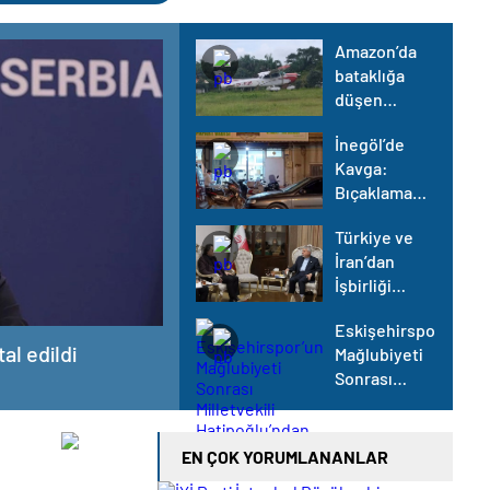
Amazon’da
bataklığa
düşen
uçağın
İnegöl’de
yolcuları, 36
Kavga:
saat
Bıçaklama
kurtarılmayı
Olayı
bekledi
Türkiye ve
İran’dan
İşbirliği
Görüşmesi
Eskişehirspor’un
al edildi
Mağlubiyeti
Sonrası
Milletvekili
Hatipoğlu’ndan
Destek
EN ÇOK YORUMLANANLAR