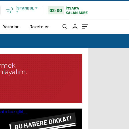
İMSAK'A
İSTANBUL
02:00
KALAN SÜRE
°
Yazarlar
Gazeteler
BU HABERE DİKKAT!
FLAŞ FLAŞ...
SON DAKİKA