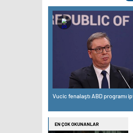
Vucic fenalaştı ABD programı ipt
EN ÇOK OKUNANLAR