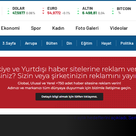
DOLAR
EURO
ALTIN
BITCOIN
47,5977
54,9772
6.498,81
%
0.06%
-0.1%
0,04
Ekonomi
Spor
Kadın
Foto Galeri
Videolar
3.Sayfa
Avrupa
Bülten
Din
Eğitim
Hayat
Politika