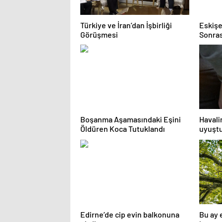
Türkiye ve İran’dan İşbirliği
Eskişe
Görüşmesi
Sonrası
Hatipo
Boşanma Aşamasındaki Eşini
Havali
Öldüren Koca Tutuklandı
uyuştu
Edirne’de cip evin balkonuna
Bu ay 