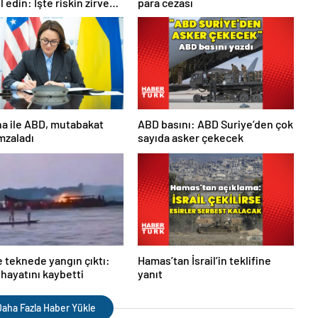
 edin: İşte riskin zirve
para cezası
ku
ı saatler
a ile ABD, mutabakat
ABD basını: ABD Suriye’den çok
imzaladı
sayıda asker çekecek
 teknede yangın çıktı:
Hamas’tan İsrail’in teklifine
 hayatını kaybetti
yanıt
aha Fazla Haber Yükle