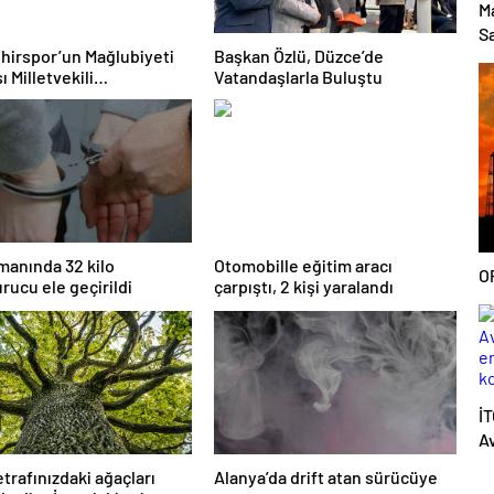
M
Sa
hirspor’un Mağlubiyeti
Başkan Özlü, Düzce’de
 Milletvekili
Vatandaşlarla Buluştu
ğlu’ndan Destek
manında 32 kilo
Otomobille eğitim aracı
OP
rucu ele geçirildi
çarpıştı, 2 kişi yaralandı
İ
A
e
etrafınızdaki ağaçları
Alanya’da drift atan sürücüye
k