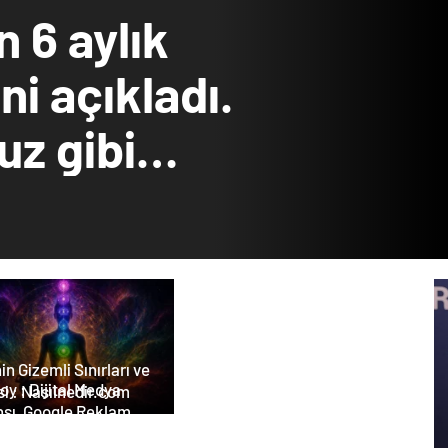
 6 aylık
ni açıkladı.
uz gibi…
in Gizemli Sınırları ve
tal Medya
i : Nasılnedir.com
nsı, Google Reklam
nsı, SEO Ajansı ve Web