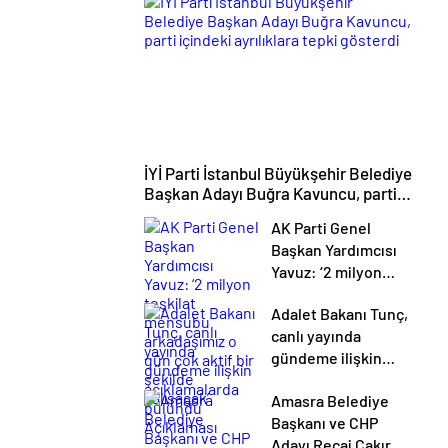
İYİ Parti İstanbul Büyükşehir Belediye
Başkan Adayı Buğra Kavuncu, parti
içindeki ayrılıklara tepki gösterdi
AK Parti Genel
Başkan Yardımcısı
Yavuz: ‘2 milyon
teşkilat mensubu
Adalet Bakanı Tunç,
arkadaşımız o gün
canlı yayında
çok aktif bir şekilde
gündeme ilişkin
çalışacak’
açıklamalarda
Amasra Belediye
bulundu Açıklaması
Başkanı ve CHP
Adayı Recai Çakır,