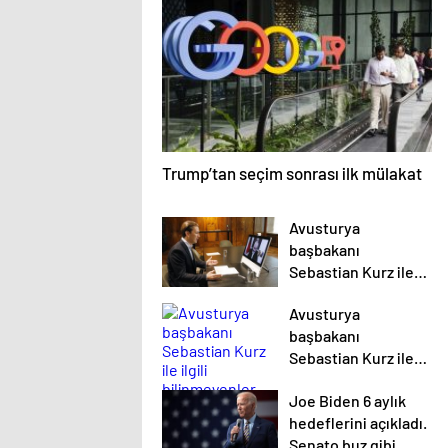
Trump’tan seçim sonrası ilk mülakat
Avusturya
başbakanı
Sebastian Kurz ile
ilgili bilinmeyenler
Avusturya
başbakanı
Sebastian Kurz ile
ilgili bilinmeyenler
Joe Biden 6 aylık
hedeflerini açıkladı.
Senato buz gibi…