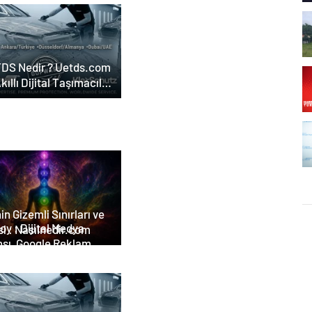
arım Ajansı
DS Nedir ? Uetds.com
Akıllı Dijital Taşımacılık
lımı
in Gizemli Sınırları ve
tal Medya
i : Nasılnedir.com
nsı, Google Reklam
nsı, SEO Ajansı ve Web
arım Ajansı