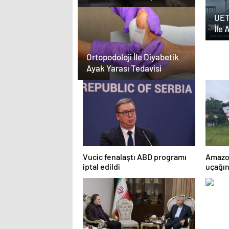
Karar Duruşmasına Çevrildi
UET
İle 
Yazı
Ortopodoloji İle Diyabetik
Ayak Yarası Tedavisi
Vucic fenalaştı ABD programı
Amazon
iptal edildi
uçağın
kurtar