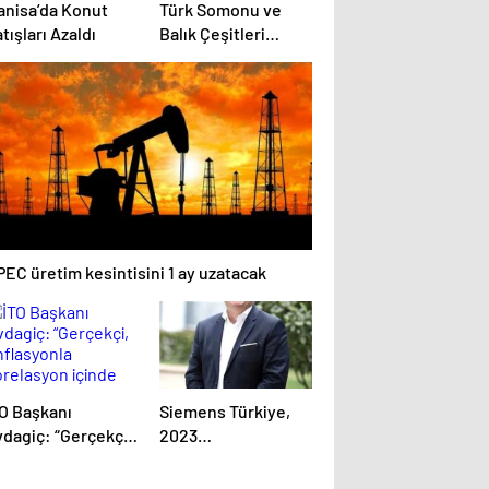
anisa’da Konut
Türk Somonu ve
tışları Azaldı
Balık Çeşitleri
Dünyada Aranır
Ürünler Haline Geldi
EC üretim kesintisini 1 ay uzatacak
TO Başkanı
Siemens Türkiye,
vdagiç: “Gerçekçi,
2023
nflasyonla
Sürdürülebilirlik
orelasyon içinde
Raporu’nu