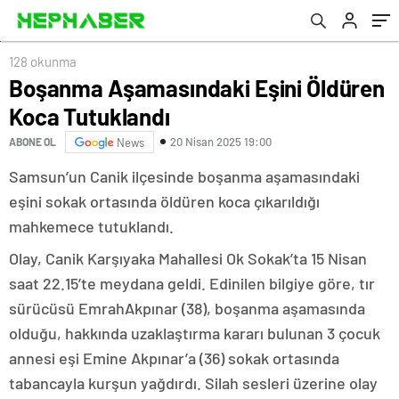
128 okunma
Boşanma Aşamasındaki Eşini Öldüren
Koca Tutuklandı
20 Nisan 2025 19:00
ABONE OL
News
Samsun’un Canik ilçesinde boşanma aşamasındaki
eşini sokak ortasında öldüren koca çıkarıldığı
mahkemece tutuklandı.
Olay, Canik Karşıyaka Mahallesi Ok Sokak’ta 15 Nisan
saat 22.15’te meydana geldi. Edinilen bilgiye göre, tır
sürücüsü EmrahAkpınar (38), boşanma aşamasında
olduğu, hakkında uzaklaştırma kararı bulunan 3 çocuk
annesi eşi Emine Akpınar’a (36) sokak ortasında
tabancayla kurşun yağdırdı. Silah sesleri üzerine olay