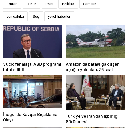
Emrah
Hukuk
Polis
Politika
Samsun
son dakika
Suç
yerel haberler
Amazon’da bataklığa düşen
Vucic fenalaştı ABD programı
uçağın yolcuları, 36 saat
iptal edildi
kurtarılmayı bekledi
İnegöl’de Kavga: Bıçaklama
Türkiye ve İran’dan İşbirliği
Olayı
Görüşmesi