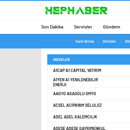
Son Dakika
Servisler
Gündem
Canlı Borsa
Dövizler
Alt
HİSSELER
A1CAP A1 CAPITAL YATIRIM
A1YEN A1 YENILENEBILIR
ENERJI
AAGYO AGAOGLU GMYO
ACSEL ACIPAYAM SELULOZ
ADEL ADEL KALEMCILIK
ADESE ADESE GAYRIMENKUL