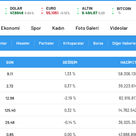
DOLAR
EURO
ALTIN
BITCOIN
47,6948
55,1051
6.494,67
%
0.04%
-0.12%
0,03
Ekonomi
Spor
Kadın
Foto Galeri
Videolar
ınlar
Hisseler
Pariteler
Kritoparalar
Borsa
Diğer Haberle
SON
DEĞİŞİM
HACİM (
9,11
1,33 %
58.306.13
2,72
0,37 %
39.223.61
12,98
-2,19 %
82.916.81
125,40
0,32 %
14.782.54
29,48
-0,14 %
36.025.35
0,85
0,00 %
47.888.89