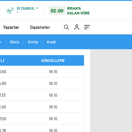
İMSAK'A
İSTANBUL
02:00
KALAN SÜRE
°
Yazarlar
Gazeteler
r
Döviz
Emtia
Kredi
TL)
GÜNCELLEME
0,60
18:10
4,80
18:10
7,33
18:10
2,00
18:10
7,50
18:10
6,78
18:10