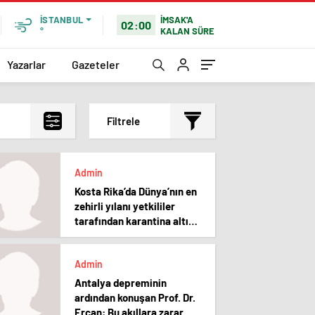
İMSAK'A
İSTANBUL
02:00
KALAN SÜRE
°
Yazarlar
Gazeteler
Filtrele
En çok okunanlar
Admin
En az okunanlar
Kosta Rika’da Dünya’nın en
Yorum Sayısına Göre
zehirli yılanı yetkililer
En yeniler
tarafından karantina altına
alındı
En eskiler
Admin
Antalya depreminin
ardından konuşan Prof. Dr.
Ercan: Bu akıllara zarar