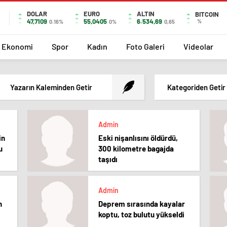
DOLAR
EURO
ALTIN
BITCOIN
47,7109
55,0405
6.534,69
%
0.16%
0%
0,65
Ekonomi
Spor
Kadın
Foto Galeri
Videolar
Yazarın Kaleminden Getir
Kategoriden Getir
Admin
in
Eski nişanlısını öldürdü,
u
300 kilometre bagajda
taşıdı
Admin
n
Deprem sırasında kayalar
koptu, toz bulutu yükseldi