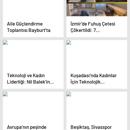
Aile Güçlendirme
İzmir’de Fuhuş Çetesi
Toplantısı Bayburt’ta
Çökertildi: 7
Tutuklama
Teknoloji ve Kadın
Kuşadası’nda Kadınlar
Liderliği: Nil Balek’in
İçin Teknolojik
Vizyonu
Okuryazarlık Eğitimi
Avrupa’nın peşinde
Beşiktaş, Sivasspor