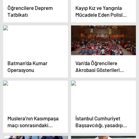
Öğrencilere Deprem
Kayıp Kız ve Yangınla
Tatbikatı
Mücadele Eden Polisler
Ödüllendirildi
Batman’da Kumar
Van’da Öğrencilere
Operasyonu
Akrobasi Gösterileri
Düzenleniyor
Muslera’nın Kasımpaşa
İstanbul Cumhuriyet
maçı sonrasındaki
Başsavcılığı, yasadışı
soyunma odası
bahis soruşturması
konuşması ortaya çıktı
kapsamında Acun