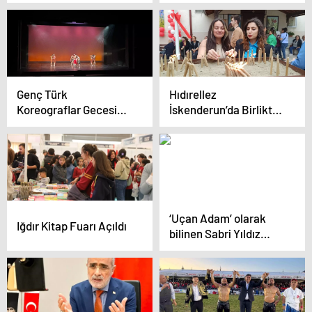
öncesinde müzik
etkinliği düzenlendi
Genç Türk
Hıdırellez
Koreograflar Gecesi
İskenderun’da Birlikte
Antalya’da
Kutlandı
‘Uçan Adam’ olarak
Iğdır Kitap Fuarı Açıldı
bilinen Sabri Yıldız
hayatını kaybetti