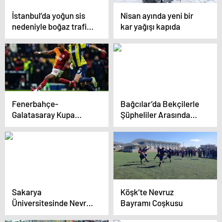
İstanbul’da yoğun sis
Nisan ayında yeni bir
nedeniyle boğaz trafiği
kar yağışı kapıda
askıya alındı
Fenerbahçe-
Bağcılar’da Bekçilerle
Galatasaray Kupa
Şüpheliler Arasında
Derbisi
Çatışma
Sakarya
Köşk’te Nevruz
Üniversitesinde Nevruz
Bayramı Coşkusu
Bayramı Coşkuyla