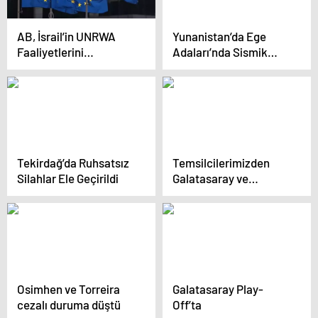
AB, İsrail’in UNRWA
Yunanistan’da Ege
Faaliyetlerini
Adaları’nda Sismik
Yasaklamasını Kınadı
Hareketlilik Üzerine
Olağanüstü Toplantı
Tekirdağ’da Ruhsatsız
Temsilcilerimizden
Silahlar Ele Geçirildi
Galatasaray ve
Fenerbahçe turladı,
Beşiktaş Avrupa’ya
veda etti
Osimhen ve Torreira
Galatasaray Play-
cezalı duruma düştü
Off’ta