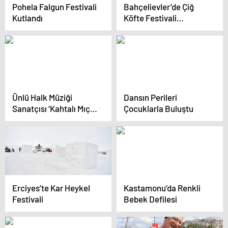
Pohela Falgun Festivali
Bahçelievler’de Çiğ
Kutlandı
Köfte Festivali
Coşkusu
Ünlü Halk Müziği
Dansın Perileri
Sanatçısı ‘Kahtalı Mıçe’
Çocuklarla Buluştu
Hayatını Kaybetti
Erciyes’te Kar Heykel
Kastamonu’da Renkli
Festivali
Bebek Defilesi