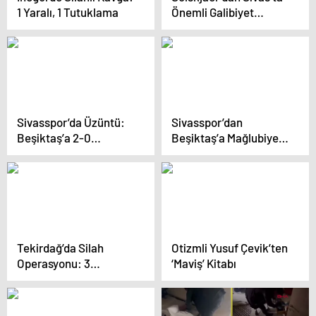
1 Yaralı, 1 Tutuklama
Önemli Galibiyet
Değerlendirmesi
Sivasspor’da Üzüntü:
Sivasspor’dan
Beşiktaş’a 2-0
Beşiktaş’a Mağlubiyet
Kaybedildi
Yorumu
Tekirdağ’da Silah
Otizmli Yusuf Çevik’ten
Operasyonu: 3
‘Maviş’ Kitabı
Tabanca ve 2175 Mermi
Ele Geçirildi