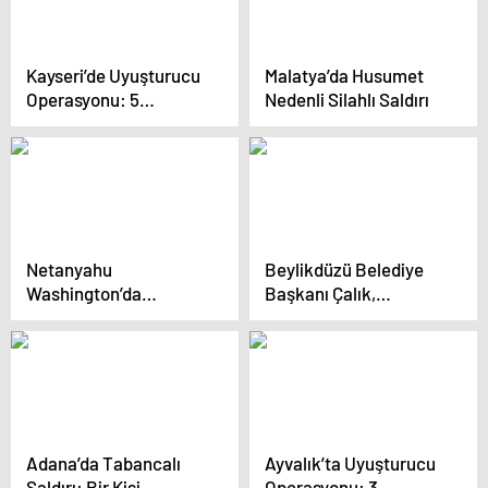
Kayseri’de Uyuşturucu
Malatya’da Husumet
Operasyonu: 5
Nedenli Silahlı Saldırı
Tutuklama
Netanyahu
Beylikdüzü Belediye
Washington’da
Başkanı Çalık,
protesto edildi: Bizim
Hatay’da Deprem
jenerasyonumuzun
Anma Programına
Hitler’idir
Katıldı
Adana’da Tabancalı
Ayvalık’ta Uyuşturucu
Saldırı: Bir Kişi
Operasyonu: 3