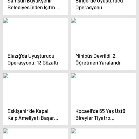
Samsun Büyükşehir
Bingöl’de Uyuşturucu
Belediyesi’nden İşitme
Operasyonu
Cihazı Desteği
Elazığ’da Uyuşturucu
Minibüs Devrildi, 2
Operasyonu: 13 Gözaltı
Öğretmen Yaralandı
Eskişehir’de Kapalı
Kocaeli’de 65 Yaş Üstü
Kalp Ameliyatı Başarılı
Bireyler Tiyatro
Oldu
Sahnesinde