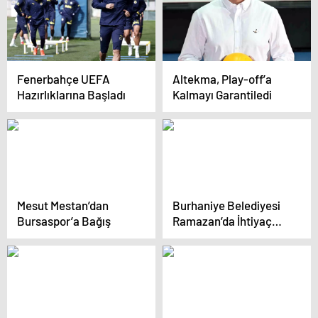
Ilıcalı hakkında
iddianame hazırladı
Fenerbahçe UEFA
Altekma, Play-off’a
Hazırlıklarına Başladı
Kalmayı Garantiledi
Mesut Mestan’dan
Burhaniye Belediyesi
Bursaspor’a Bağış
Ramazan’da İhtiyaç
Sahiplerine Yardım Eli
Uzatıyor