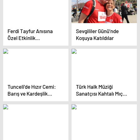
Ferdi Tayfur Anısına
Sevgililer Günü’nde
Özel Etkinlik
Koşuya Katıldılar
Düzenlendi
Tunceli’de Hızır Cemi:
Türk Halk Müziği
Barış ve Kardeşlik
Sanatçısı Kahtalı Mıçe
Mesajı Verildi
Hayatını Kaybetti