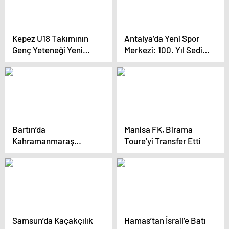
Kepez U18 Takımının
Antalya’da Yeni Spor
Genç Yeteneği Yeni
Merkezi: 100. Yıl Sedir
Sezonda Üst Liglere
Spor Kompleksi
Hazırlanıyor
Hizmete Girdi
Bartın’da
Manisa FK, Birama
Kahramanmaraş
Toure’yi Transfer Etti
depremlerinin
yıldönümünde lokma
dağıtıldı
Samsun’da Kaçakçılık
Hamas’tan İsrail’e Batı