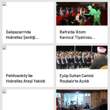
Salıpazarı’nda
Bafra’da ‘Atom
Hıdırellez Şenliği
Karınca’ Tiyatrosu
Coşkuyla Kutlandı
Sahnelendi
Pehlivanköy’de
Eyüp Sultan Camisi
Hıdırellez Ateşi Yakıldı
Roubaix’te Açıldı