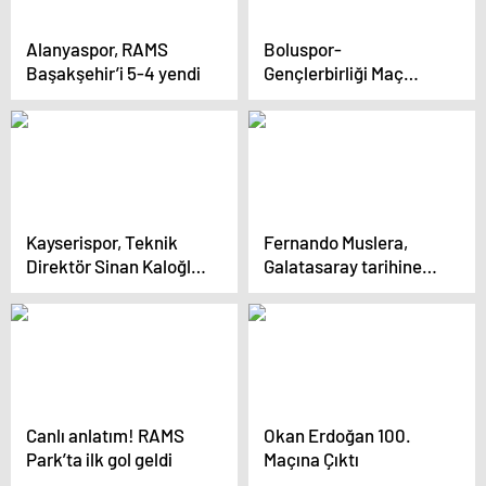
Alanyaspor, RAMS
Boluspor-
Başakşehir’i 5-4 yendi
Gençlerbirliği Maç
Analizi
Kayserispor, Teknik
Fernando Muslera,
Direktör Sinan Kaloğlu
Galatasaray tarihine
ile Yollarını Ayırdı
geçti
Canlı anlatım! RAMS
Okan Erdoğan 100.
Park’ta ilk gol geldi
Maçına Çıktı