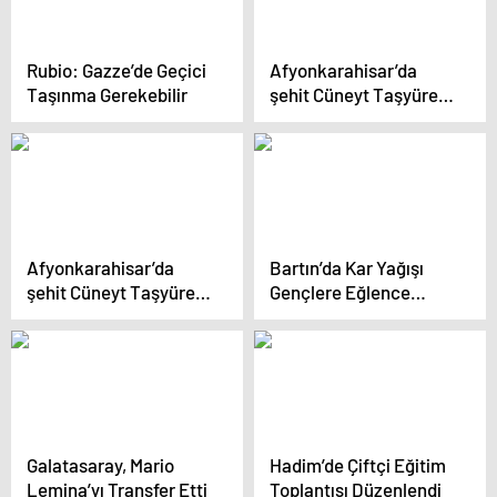
Rubio: Gazze’de Geçici
Afyonkarahisar’da
Taşınma Gerekebilir
şehit Cüneyt Taşyürek
anısına voleybol maçı
düzenlendi
Afyonkarahisar’da
Bartın’da Kar Yağışı
şehit Cüneyt Taşyürek
Gençlere Eğlence
anısına voleybol maçı
Getirdi
düzenlendi
Galatasaray, Mario
Hadim’de Çiftçi Eğitim
Lemina’yı Transfer Etti
Toplantısı Düzenlendi