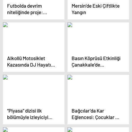
Futbolda devrim
Mersin’de Eski Çiftlikte
niteliğinde proje:
Yangın
Hayata geçirilirse
statta maç izlemek
tarihe karışacak
Alkollü Motosiklet
Basın Köprüsü Etkinliği
Kazasında DJ Hayatını
Çanakkale’de
Kaybetti
Gerçekleşti
“Piyasa” dizisi ilk
Bağcılar’da Kar
bölümüyle izleyiciyi
Eğlencesi: Çocuklar ve
isyan ettirdi: Hep aynı
Aileler Dışarıda
rezillik, bıktık