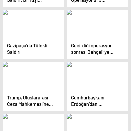
Hayatını Kaybetti
Tutuklama
Gazipaşa’da Tüfekli
Geçirdiği operasyon
Saldırı
sonrası Bahçeli’ye
siyasilerden geçmiş
olsun mesajı yağdı
Trump, Uluslararası
Cumhurbaşkanı
Ceza Mahkemesi’ne
Erdoğan’dan,
yaptırım
Adıyaman BAYKAR
kararnamesini
Konutları’nda ikamet
imzaladı
eden Karakuş ailesine
ve esnafa ziyaret