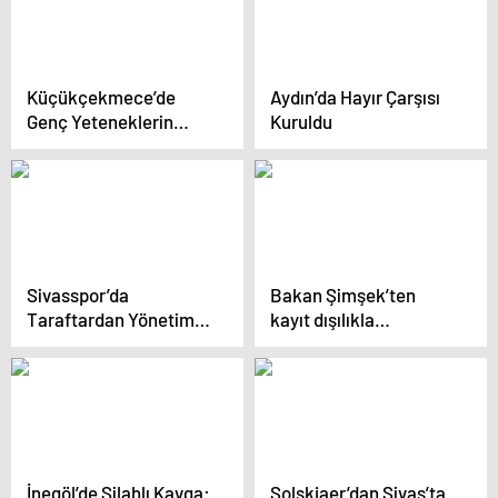
Küçükçekmece’de
Aydın’da Hayır Çarşısı
Genç Yeteneklerin
Kuruldu
Resim Sergisi Açıldı
Sivasspor’da
Bakan Şimşek’ten
Taraftardan Yönetim
kayıt dışılıkla
İstifası İstendi
mücadele mesajı:
Hasılatınızı biz
gelmeden düzeltin
İnegöl’de Silahlı Kavga:
Solskjaer’dan Sivas’ta