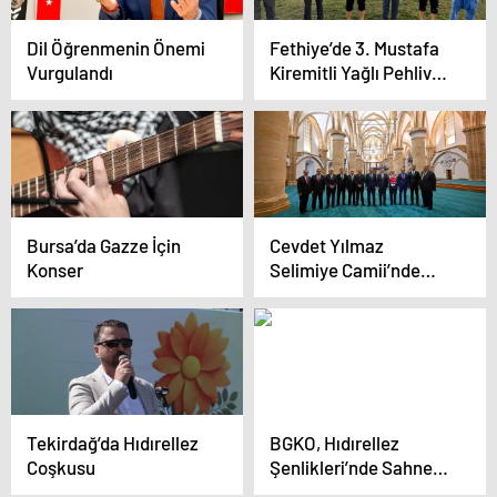
Dil Öğrenmenin Önemi
Fethiye’de 3. Mustafa
Vurgulandı
Kiremitli Yağlı Pehlivan
Güreşleri Düzenlendi
Bursa’da Gazze İçin
Cevdet Yılmaz
Konser
Selimiye Camii’nde
İnceleme Yaptı
Tekirdağ’da Hıdırellez
BGKO, Hıdırellez
Coşkusu
Şenlikleri’nde Sahne
Aldı