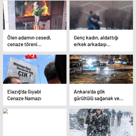
Tutuklandı
Ölen adamın cesedi,
Genç kadın, aldattığı
cenaze töreni
erkek arkadaşı
sırasında düşmanları
tarafından çöp
tarafından ateşe verildi
konteynerine atıldı
Elazığ’da Gıyabi
Ankara’da gök
Cenaze Namazı
gürültülü sağanak ve
dolu etkili oldu