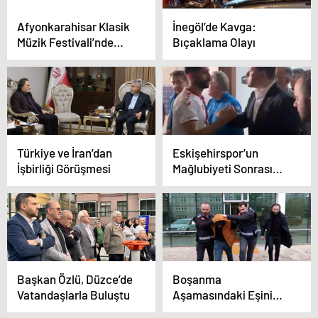
Afyonkarahisar Klasik
İnegöl’de Kavga:
Müzik Festivali’nde
Bıçaklama Olayı
Terchitko Di Praga
Türkiye ve İran’dan
Eskişehirspor’un
İşbirliği Görüşmesi
Mağlubiyeti Sonrası
Milletvekili
Hatipoğlu’ndan Destek
Başkan Özlü, Düzce’de
Boşanma
Vatandaşlarla Buluştu
Aşamasındaki Eşini
Öldüren Koca