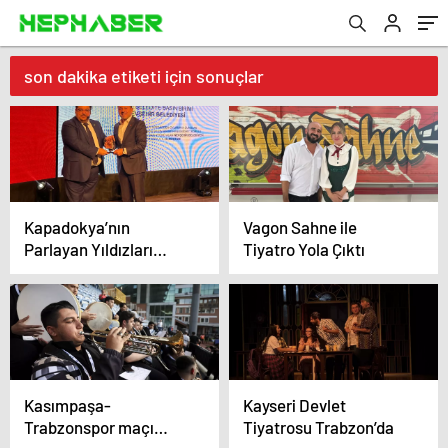
son dakika etiketi için sonuçlar
Kapadokya’nın
Vagon Sahne ile
Parlayan Yıldızları
Tiyatro Yola Çıktı
“CAPPASTAR” ödülleri
sahiplerini buldu.
Kasımpaşa-
Kayseri Devlet
Trabzonspor maçı
Tiyatrosu Trabzon’da