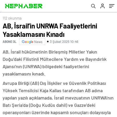
112 okunma
AB, İsrail’in UNRWA Faaliyetlerini
Yasaklamasını Kınadı
3 Şubat 2025 10:46
ABONE OL
News
AB, İsrail hükümetinin Birleşmiş Milletler Yakın
Doğu’daki Filistinli Mültecilere Yardım ve Bayındırlık
Ajansı’nın (UNRWA) bölgedeki faaliyetlerini
yasaklamasını kınadı.
Avrupa Birliği (AB) Dış İlişkiler ve Güvenlik Politikası
Yüksek Temsilcisi Kaja Kallas tarafından AB adına
yapılan yazılı açıklamada, İsrail mevzuatının UNRWA’nın
Batı Şeria’da (Doğu Kudüs dahil) ve Gazze’deki
operasyonları üzerinde kapsamlı sonuçları dolayısıyla