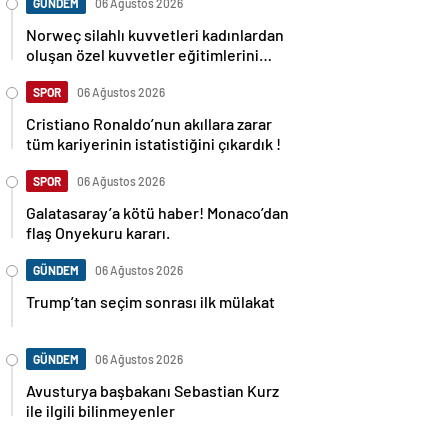
GÜNDEM
06 Ağustos 2026
Norweç silahlı kuvvetleri kadınlardan
oluşan özel kuvvetler eğitimlerini
başlattı.
SPOR
06 Ağustos 2026
Cristiano Ronaldo’nun akıllara zarar
tüm kariyerinin istatistiğini çıkardık !
SPOR
06 Ağustos 2026
Galatasaray’a kötü haber! Monaco’dan
flaş Onyekuru kararı.
GÜNDEM
06 Ağustos 2026
Trump’tan seçim sonrası ilk mülakat
GÜNDEM
06 Ağustos 2026
Avusturya başbakanı Sebastian Kurz
ile ilgili bilinmeyenler