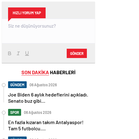
HIZLI YORUM YAP
GÖNDER
SON DAKİKA
HABERLERİ
GÜNDEM
06 Ağustos 2026
Joe Biden 6 aylık hedeflerini açıkladı.
Senato buz gibi…
SPOR
06 Ağustos 2026
En fazla kızaran takım Antalyaspor!
Tam 5 futbolcu….