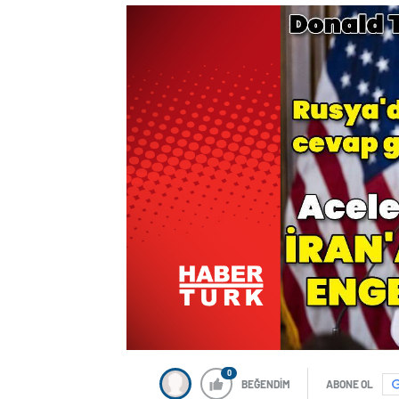
0
BEĞENDİM
ABONE OL