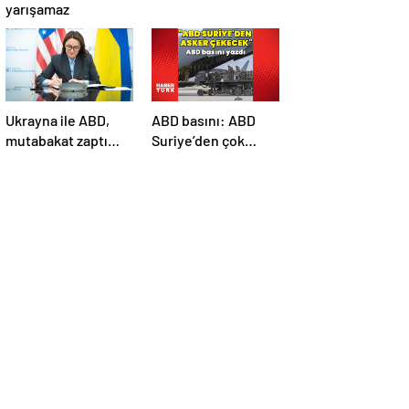
yarışamaz
Ukrayna ile ABD,
ABD basını: ABD
mutabakat zaptı
Suriye’den çok
imzaladı
sayıda asker
çekecek