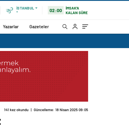
İMSAK'A
İSTANBUL
02:00
KALAN SÜRE
°
Yazarlar
Gazeteler
141 kez okundu
|
Güncelleme: 18 Nisan 2025 09:05
z