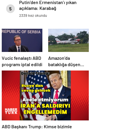
Putin’den Ermenistan’ı yıkan
açıklama: Karabağ
5
Azerbaycan’ın ayrılmaz bir
2339 kez okundu
parçasıdır!
Vucic fenalaştı ABD
Amazon’da
programı iptal edildi
bataklığa düşen
uçağın yolcuları, 36
saat kurtarılmayı
bekledi
ABD Başkanı Trump: Kimse bizimle