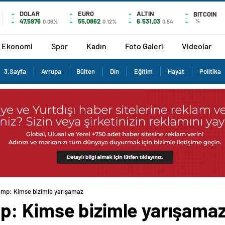
DOLAR
EURO
ALTIN
BITCOIN
47,5976
55,0862
6.531,03
%
0.06%
0.12%
0,54
Ekonomi
Spor
Kadın
Foto Galeri
Videolar
3.Sayfa
Avrupa
Bülten
Din
Eğitim
Hayat
Politika
ump: Kimse bizimle yarışamaz
p: Kimse bizimle yarışama