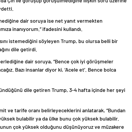
nda Çin ile görüşüp görüşülmediğine ilişkin soru üzerine
detti.
ediğine dair soruya ise net yanıt vermekten
ımıza inanıyorum.” ifadesini kullandı.
ını istemediğini söyleyen Trump, bu olursa belli bir
ını dile getirdi.
lerlediğine dair soruya, “Bence çok iyi görüşmeler
ğız. Bazı insanlar diyor ki, ‘Acele et’. Bence bolca
ündüğünü dile getiren Trump, 3-4 hafta içinde her şeyi
it ve tarife oranı belirleyeceklerini anlatarak, “Bundan
üksek bulabilir ya da ülke bunu çok yüksek bulabilir.
iz bunun çok yüksek olduğunu düşünüyoruz ve müzakere