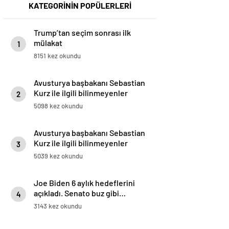
KATEGORİNİN POPÜLERLERİ
Trump’tan seçim sonrası ilk
mülakat
1
8151 kez okundu
Avusturya başbakanı Sebastian
Kurz ile ilgili bilinmeyenler
2
5098 kez okundu
Avusturya başbakanı Sebastian
Kurz ile ilgili bilinmeyenler
3
5039 kez okundu
Joe Biden 6 aylık hedeflerini
açıkladı. Senato buz gibi…
4
3143 kez okundu