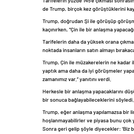
Tarifelerin yüzde 145’e çıkması sonrası
de Trump, birçok kez görüştüklerini kay
Trump, doğrudan Şi ile görüşüp görüşm
kaçınırken, “Çin ile bir anlaşma yapacağ
Tarifelerin daha da yüksek orana çıkmas
noktada insanların satın almayı bırakacağ
Trump, Çin ile müzakerelerin ne kadar i
yaptık ama daha da iyi görüşmeler yapaca
zamanımız var.” yanıtını verdi.
Herkesle bir anlaşma yapacaklarını düş
bir sonuca bağlayabileceklerini söyledi.
Trump, eğer anlaşma yapılamazsa bir lim
hoşlanmayabilirler ve piyasa bunu çok y
Sonra geri gelip şöyle diyecekler: ‘B