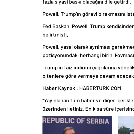
fazla siyasi baskı olacağını dile getirdi.
Powell, Trump’ın görevi bırakmasını i
Fed Başkanı Powell, Trump kendisinden 
belirtmişti.
Powell, yasal olarak ayrılması gerekmed
pozisyonundaki herhangi birini kovmasın
Trump’ın faiz indirimi çağrılarına yönel
bitenlere göre vermeye devam edecekle
Haber Kaynak : HABERTURK.COM
“Yayınlanan tüm haber ve diğer içerikler i
üzerinden iletiniz. En kısa süre içerisin