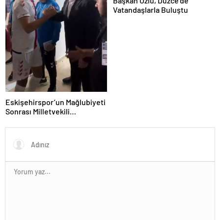
Başkan Özlü, Düzce’de
Vatandaşlarla Buluştu
Eskişehirspor’un Mağlubiyeti
Sonrası Milletvekili
Hatipoğlu’ndan Destek