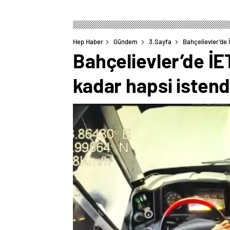
Hep Haber
Gündem
3.Sayfa
Bahçelievler’de 
Bahçelievler’de İE
kadar hapsi istend