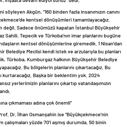
or, inşaata devam ediyorsunuz” dedi.
ini söyleyen Akgün, “160 binden fazla insanımızın canını
ükçekmece’de kentsel dönüşümleri tamamlayacağız.
 değil. Sadece önümüzü kapatan İstanbul Büyükşehir
z Sahili, Tepecik ve Türkoba’nın imar planlarını bugüne
andaşların kentsel dönüşümlerine giremedik. 1 Nisan’dan
Belediye Meclisi kendi istek ve arzularıyla bu planları
ik, Türkoba, Kumburgaz halkının Büyükşehir Belediye
apacağız. Bu bölgelerin planlarını çıkartacağız. Bu
ı kurtaracağız. Başka bir beklentim yok. 2024
sız yerlerimizin planlarını çıkartıp vatandaşımızın
andı.
 dışına çıkmaması adına çok önemli”
of. Dr. İlhan Osmanşahin ise “Büyükçekmece’nin
 çalışmaları yüzde 70’i aşmış durumda. 50 binin