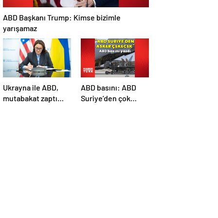
ABD Başkanı Trump: Kimse bizimle
yarışamaz
Ukrayna ile ABD,
ABD basını: ABD
mutabakat zaptı
Suriye’den çok
imzaladı
sayıda asker
çekecek