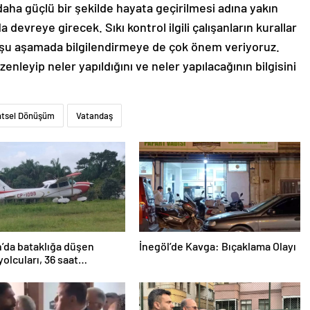
daha güçlü bir şekilde hayata geçirilmesi adına yakın
evreye girecek. Sıkı kontrol ilgili çalışanların kurallar
z şu aşamada bilgilendirmeye de çok önem veriyoruz.
zenleyip neler yapıldığını ve neler yapılacağının bilgisini
tsel Dönüşüm
Vatandaş
’da bataklığa düşen
İnegöl’de Kavga: Bıçaklama Olayı
yolcuları, 36 saat
lmayı bekledi