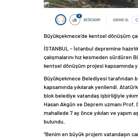
0
BEĞENDİM
ABONE OL
Büyükçekmece’de kentsel dönüşüm çal
İSTANBUL – İstanbul depremine hazırlı
çalışmalarını hız kesmeden sürdüren Bü
kentsel dönüşüm projesi kapsamında y
Büyükçekmece Belediyesi tarafından b
kapsamında yıkılarak yenilendi. Atatü
blok belediye vatandaş işbirliğiyle yı
Hasan Akgün ve Deprem uzmanı Prof. Dr.
mahallede 7 ay önce yıkılan ve yapım 
bulundu.
“Benim en büyük projem vatandaşın can