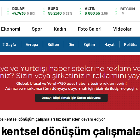
DOLAR
EURO
ALTIN
BITCOIN
47,7436
55,2510
6.660,55
%
0.18%
0.32%
2,59
Ekonomi
Spor
Kadın
Foto Galeri
Videolar
3.Sayfa
Avrupa
Bülten
Din
Eğitim
Hayat
Politika
e kentsel dönüşüm çalışmaları hız kesmeden devam ediyor
kentsel dönüşüm çalışmala