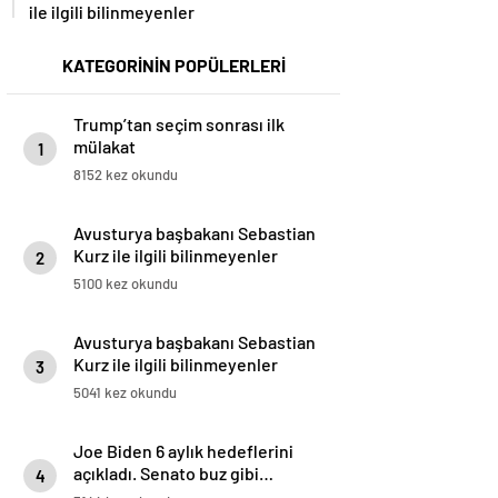
ile ilgili bilinmeyenler
KATEGORİNİN POPÜLERLERİ
Trump’tan seçim sonrası ilk
mülakat
1
8152 kez okundu
Avusturya başbakanı Sebastian
Kurz ile ilgili bilinmeyenler
2
5100 kez okundu
Avusturya başbakanı Sebastian
Kurz ile ilgili bilinmeyenler
3
5041 kez okundu
Joe Biden 6 aylık hedeflerini
açıkladı. Senato buz gibi…
4