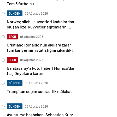
Tam 5 futbolcu….
GÜNDEM
08 Ağustos 2026
Norweç silahlı kuvvetleri kadınlardan
oluşan özel kuvvetler eğitimlerini
başlattı.
SPOR
08 Ağustos 2026
Cristiano Ronaldo’nun akıllara zarar
tüm kariyerinin istatistiğini çıkardık !
SPOR
08 Ağustos 2026
Galatasaray’a kötü haber! Monaco’dan
flaş Onyekuru kararı.
GÜNDEM
08 Ağustos 2026
Trump’tan seçim sonrası ilk mülakat
GÜNDEM
08 Ağustos 2026
Avusturya başbakanı Sebastian Kurz