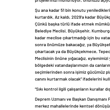
projelerinizi mühürlüyor, önünüzü açıy
Şu ana kadar 51 bin konutu yeniledikler
kurtardık. Az kaldı, 2029’a kadar Büy
Çünkü başka türlü ifade etmek mümkün
Belediye Meclisi. Büyükşehir, Kumburga
kadar meclise çıkartmadığı için bu vat
sonra önümüze bakacağız. ya Büyükşehir 
çıkartacak ya da Büyükçekmece, Tepec
Meclisinin önüne yığacağız, eylemimizi y
bölgedeki vatandaşlarımızın da canların
seçimlerinden sonra işimiz gücümüz plan
canını kurtarmak olacak” ifadelerini kull
“Sıkı kontrol ilgili çalışanların kurallar
Deprem Uzmanı ve Başkan Danışmanı Pr
merkez mahallelerinde kentsel dönüşüm