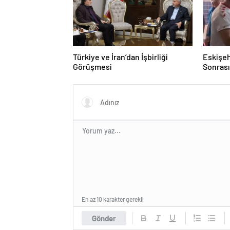
Türkiye ve İran’dan İşbirliği
Eskişeh
Görüşmesi
Sonrası 
Hatipo
En az 10 karakter gerekli
Gönder