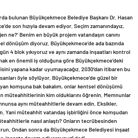
larda bulunan Büyükçekmece Belediye Başkanı Dr. Hasan
’de son hızıyla devam ediyor. Seçim zamanındayız,
jen ne?’ Benim en büyük projem vatandaşın canını
tsel dönüşüm diyoruz. Büyükçekmece’de ada bazında
n 4 blok yıkıyoruz ve aynı zamanda inşaatları kontrol
rmak en önemli iş olduğuna göre Büyükçekmece’deki
nisini yapana kadar uyumayacağız. 2030’dan itibaren bu
insanları öyle söylüyor. Büyükçekmece’de güzel bir
a, ‘yan komşuna bak bakalım, onlar kentsel dönüşümü
rın müteahhitlerinin kim olduklarını öğrenin. Memnunlar
mnunsa aynı müteahhitlerle devam edin. Eksikler,
enin. Yani müteahhit vatandaş işbirliğini önce komşudan
eahhitlerle nasıl anlaştı? Onların tecrübesinden
turun. Ondan sonra da Büyükçekmece Belediyesi inşaat