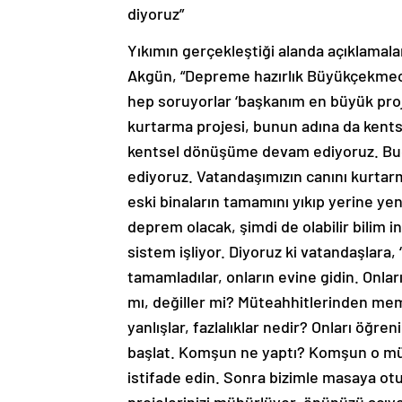
diyoruz”
Yıkımın gerçekleştiği alanda açıklama
Akgün, “Depreme hazırlık Büyükçekmece
hep soruyorlar ‘başkanım en büyük pro
kurtarma projesi, bunun adına da ken
kentsel dönüşüme devam ediyoruz. Bugü
ediyoruz. Vatandaşımızın canını kurta
eski binaların tamamını yıkıp yerine ye
deprem olacak, şimdi de olabilir bilim 
sistem işliyor. Diyoruz ki vatandaşlar
tamamladılar, onların evine gidin. Onla
mı, değiller mi? Müteahhitlerinden me
yanlışlar, fazlalıklar nedir? Onları öğr
başlat. Komşun ne yaptı? Komşun o müt
istifade edin. Sonra bizimle masaya o