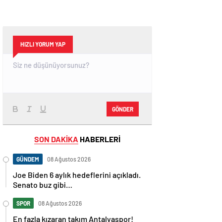
HIZLI YORUM YAP
GÖNDER
SON DAKİKA
HABERLERİ
GÜNDEM
08 Ağustos 2026
Joe Biden 6 aylık hedeflerini açıkladı.
Senato buz gibi…
SPOR
08 Ağustos 2026
En fazla kızaran takım Antalyaspor!