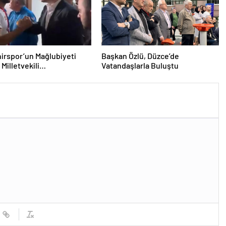
irspor’un Mağlubiyeti
Başkan Özlü, Düzce’de
Milletvekili
Vatandaşlarla Buluştu
ğlu’ndan Destek