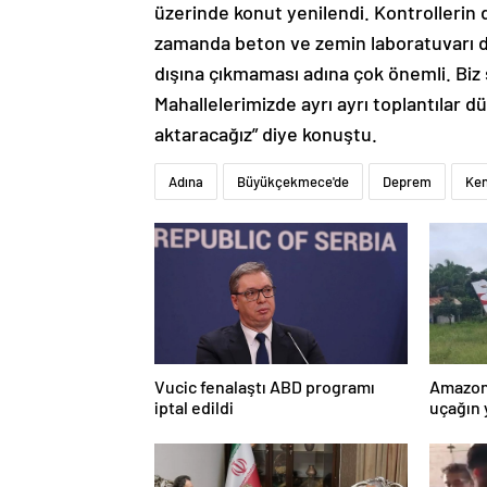
üzerinde konut yenilendi. Kontrollerin 
zamanda beton ve zemin laboratuvarı da d
dışına çıkmaması adına çok önemli. Bi
Mahallelerimizde ayrı ayrı toplantılar dü
aktaracağız” diye konuştu.
Adına
Büyükçekmece'de
Deprem
Ken
Vucic fenalaştı ABD programı
Amazon
iptal edildi
uçağın 
kurtarı