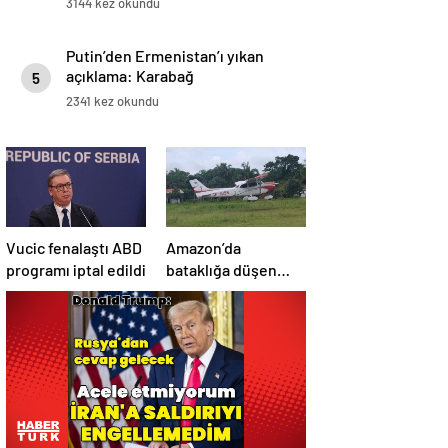
3144 kez okundu
Putin’den Ermenistan’ı yıkan
açıklama: Karabağ
5
Azerbaycan’ın ayrılmaz bir
2341 kez okundu
parçasıdır!
Vucic fenalaştı ABD
Amazon’da
programı iptal edildi
bataklığa düşen
uçağın yolcuları, 36
saat kurtarılmayı
bekledi