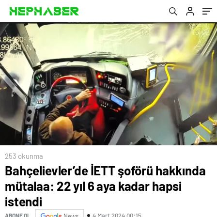
253 okunma
Bahçelievler’de İETT şoförü hakkında
mütalaa: 22 yıl 6 aya kadar hapsi
istendi
4 Mart 2024 00:15
ABONE OL
News