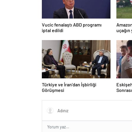
Vucic fenalaştı ABD programı
Amazon
iptal edildi
uçağın 
kurtarı
Türkiye ve İran’dan İşbirliği
Eskişeh
Görüşmesi
Sonrası 
Hatipo