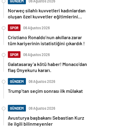
GÜNDEM
06 Ağustos 2026
Norweç silahlı kuvvetleri kadınlardan
oluşan özel kuvvetler eğitimlerini
başlattı.
SPOR
06 Ağustos 2026
Cristiano Ronaldo’nun akıllara zarar
tüm kariyerinin istatistiğini çıkardık !
SPOR
06 Ağustos 2026
Galatasaray’a kötü haber! Monaco’dan
flaş Onyekuru kararı.
GÜNDEM
06 Ağustos 2026
Trump’tan seçim sonrası ilk mülakat
GÜNDEM
06 Ağustos 2026
Avusturya başbakanı Sebastian Kurz
ile ilgili bilinmeyenler