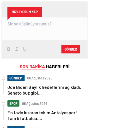
HIZLI YORUM YAP
GÖNDER
SON DAKİKA
HABERLERİ
GÜNDEM
06 Ağustos 2026
Joe Biden 6 aylık hedeflerini açıkladı.
Senato buz gibi…
SPOR
06 Ağustos 2026
En fazla kızaran takım Antalyaspor!
Tam 5 futbolcu….