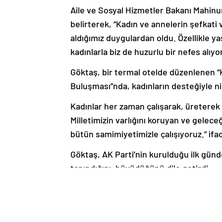
Aile ve Sosyal Hizmetler Bakanı Mahinur
belirterek, “Kadın ve annelerin şefkat
aldığımız duygulardan oldu. Özellikle yaş
kadınlarla biz de huzurlu bir nefes alıyo
Göktaş, bir termal otelde düzenlenen 
Buluşması”nda, kadınların desteğiyle nice
Kadınlar her zaman çalışarak, üreterek 
Milletimizin varlığını koruyan ve gelece
bütün samimiyetimizle çalışıyoruz.” ifad
Göktaş, AK Parti’nin kurulduğu ilk günde
tanındığını, büyüdüğünü dile getirdi.
AK Parti olarak kadın bakış açısının sağl
belirlendiğini aktaran Göktaş, konuşma