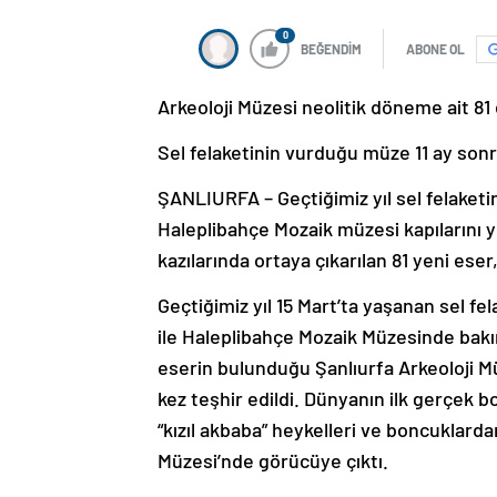
0
BEĞENDİM
ABONE OL
Arkeoloji Müzesi neolitik döneme ait 81 e
Sel felaketinin vurduğu müze 11 ay sonra
ŞANLIURFA – Geçtiğimiz yıl sel felaketi
Haleplibahçe Mozaik müzesi kapılarını 
kazılarında ortaya çıkarılan 81 yeni eser,
Geçtiğimiz yıl 15 Mart’ta yaşanan sel fe
ile Haleplibahçe Mozaik Müzesinde bakı
eserin bulunduğu Şanlıurfa Arkeoloji M
kez teşhir edildi. Dünyanın ilk gerçek 
“kızıl akbaba” heykelleri ve boncuklarda
Müzesi’nde görücüye çıktı.