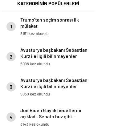
KATEGORİNİN POPÜLERLERİ
Trump’tan seçim sonrası ilk
mülakat
1
8151 kez okundu
Avusturya başbakanı Sebastian
Kurz ile ilgili bilinmeyenler
2
5098 kez okundu
Avusturya başbakanı Sebastian
Kurz ile ilgili bilinmeyenler
3
5039 kez okundu
Joe Biden 6 aylık hedeflerini
açıkladı. Senato buz gibi…
4
3143 kez okundu