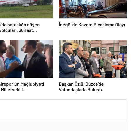
’da bataklığa düşen
İnegöl’de Kavga: Bıçaklama Olayı
yolcuları, 36 saat
lmayı bekledi
irspor’un Mağlubiyeti
Başkan Özlü, Düzce’de
Milletvekili
Vatandaşlarla Buluştu
ğlu’ndan Destek