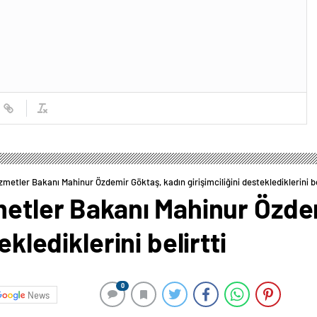
izmetler Bakanı Mahinur Özdemir Göktaş, kadın girişimciliğini desteklediklerini be
metler Bakanı Mahinur Özde
eklediklerini belirtti
0
News