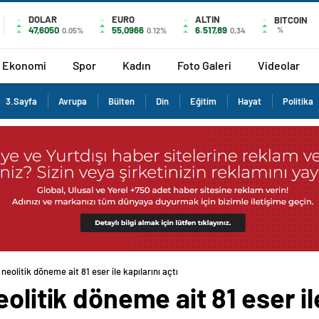
DOLAR
EURO
ALTIN
BITCOIN
47,6050
55,0966
6.517,89
%
0.05%
0.12%
0,34
Ekonomi
Spor
Kadın
Foto Galeri
Videolar
3.Sayfa
Avrupa
Bülten
Din
Eğitim
Hayat
Politika
neolitik döneme ait 81 eser ile kapılarını açtı
olitik döneme ait 81 eser ile