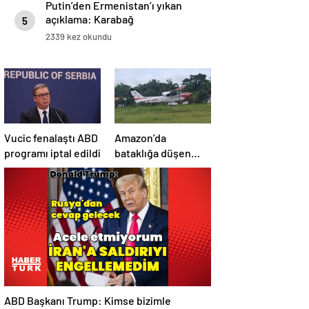
Putin’den Ermenistan’ı yıkan
açıklama: Karabağ
5
Azerbaycan’ın ayrılmaz bir
2339 kez okundu
parçasıdır!
Vucic fenalaştı ABD
Amazon’da
programı iptal edildi
bataklığa düşen
uçağın yolcuları, 36
saat kurtarılmayı
bekledi
ABD Başkanı Trump: Kimse bizimle