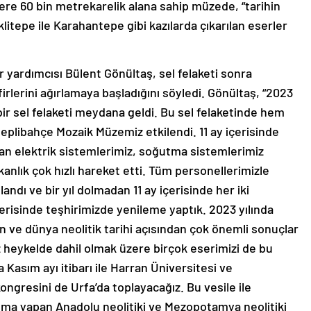
zere 60 bin metrekarelik alana sahip müzede, “tarihin
klitepe ile Karahantepe gibi kazılarda çıkarılan eserler
r yardımcısı Bülent Gönültaş, sel felaketi sonra
irlerini ağırlamaya başladığını söyledi. Gönültaş, “2023
bir sel felaketi meydana geldi. Bu sel felaketinde hem
eplibahçe Mozaik Müzemiz etkilendi. 11 ay içerisinde
an elektrik sistemlerimiz, soğutma sistemlerimiz
nlık çok hızlı hareket etti. Tüm personellerimizle
landı ve bir yıl dolmadan 11 ay içerisinde her iki
erisinde teşhirimizde yenileme yaptık. 2023 yılında
an ve dünya neolitik tarihi açısından çok önemli sonuçlar
heykelde dahil olmak üzere birçok eserimizi de bu
Kasım ayı itibarı ile Harran Üniversitesi ve
 kongresini de Urfa’da toplayacağız. Bu vesile ile
şma yapan Anadolu neolitiki ve Mezopotamya neolitiki