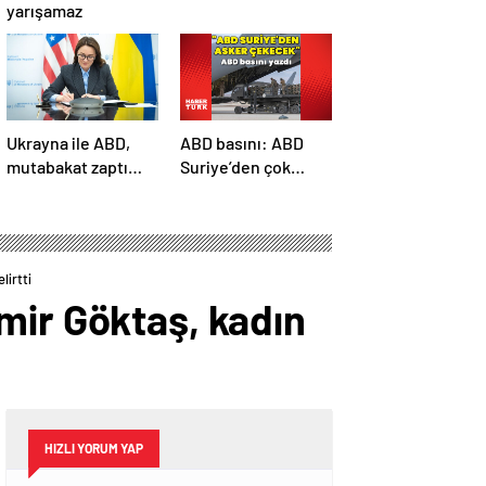
yarışamaz
Ukrayna ile ABD,
ABD basını: ABD
mutabakat zaptı
Suriye’den çok
imzaladı
sayıda asker
çekecek
lirtti
mir Göktaş, kadın
HIZLI YORUM YAP