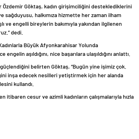
 Özdemir Göktaş, kadın girişimciliğini desteklediklerini
i ve sağduyusu, halkımıza hizmette her zaman ilham
lı ve engelli bireylerin bakımıyla yakından ilgilenen
ruz.” dedi.
“Kadınlarla Büyük Afyonkarahisar Yolunda
 engelin aşıldığını, nice başarılara ulaşıldığını anlattı.
güçlendiğini belirten Göktaş, “Bugün yine işimiz çok.
ğini inşa edecek nesilleri yetiştirmek için her alanda
esini kullandı.
n itibaren cesur ve azimli kadınların çalışmalarıyla hızla
adığı bütüncül yaklaşımla insan odaklı politikalar
sını şöyle sürdürdü: