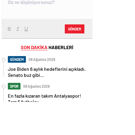
GÖNDER
SON DAKİKA
HABERLERİ
GÜNDEM
06 Ağustos 2026
Joe Biden 6 aylık hedeflerini açıkladı.
Senato buz gibi…
SPOR
06 Ağustos 2026
En fazla kızaran takım Antalyaspor!
Tam 5 futbolcu….
GÜNDEM
06 Ağustos 2026
Norweç silahlı kuvvetleri kadınlardan
oluşan özel kuvvetler eğitimlerini
başlattı.