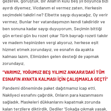
gezerek, görüştük. Bir Allah’ın kulu beş yıl boyunca bizi
ayırdı diyemez. Vicdanım el vermez zaten. Herkesin
seçimdeki takdiri ne? Elbette saygı duyacağız. Oy verir
vermez. Bunlar her vatandaşımızın kendi takdiridir ve
ben sonuna kadar saygı duyuyorum. Seçimin bittiği
gün ertesi gün bu rozet çıkar Türk bayrağı rozeti takılır
ve madem hepinizden vergi alıyoruz, herkese eşit
hizmet etmek zorundayız. ve esnafın da ayakta
kalması lazım. Elimizden gelen desteği de yapmak
zorundayız.
“VARIMIZ, YOĞUMUZ BEŞ YILIMIZ ANKARA’DAKİ TÜM
ESNAFIN AYAKTA KALMASI İÇİN ÇALIŞMAKLA GEÇTİ”
Pandemi döneminde paket dağıtmamız icap etti.
Nakliyeci esnafını çağırdık. Onların para kazanmasını
sağladık. Maskeleri dükkanlarını kapatmak zorunda
kalan terzilere diktirdik. Dediler ‘Sokağa çıkmak yasak.