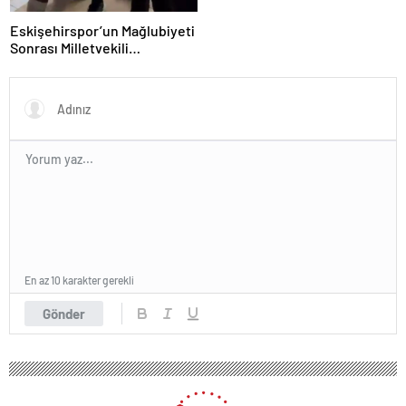
Eskişehirspor’un Mağlubiyeti
Sonrası Milletvekili
Hatipoğlu’ndan Destek
En az 10 karakter gerekli
Gönder