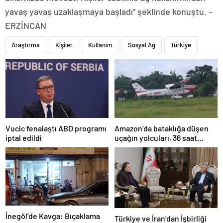
yavaş yavaş uzaklaşmaya başladı” şeklinde konuştu. –
ERZİNCAN
Araştırma
Kişiler
Kullanım
Sosyal Ağ
Türkiye
Amazon’da bataklığa düşen
Vucic fenalaştı ABD programı
uçağın yolcuları, 36 saat
iptal edildi
kurtarılmayı bekledi
İnegöl’de Kavga: Bıçaklama
Türkiye ve İran’dan İşbirliği