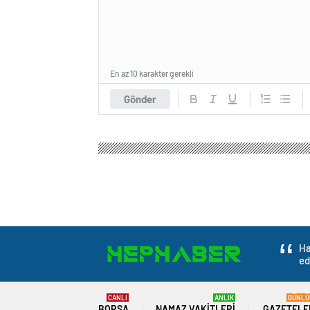
En az 10 karakter gerekli
Gönder
Ha
ed
CANLI
ANLIK
GÜNLÜ
BORSA
NAMAZ VAKITLERI
GAZETELE