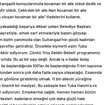
ultangazili komşularımızla kocaman bir aile olduk dedik ve
afir olduk. Çekirdek bir aile iken kocaman bir aile
oluşan kocaman bir aile” ifadelerini kullandı.
yakaladığı başarıya dikkat çeken Belediye Başkanı
ayretiyle, emek sarf etmeleriyle bazen gözyaşı
m bizim yanımızda olan Sultangazi’nin güçlü kadınları
 şerefler getirdiniz. Öncelikle kıymetli eşim Tuba
ekkür ediyorum. Çünkü ‘Hoş Geldin Bebek’ programımız
urumda. Bu az bir sayı değil. Ancak iş o kadar kolay
r ile başlandığında 100’ler ile başlandığında 11 bin sayısına
 Bundan sonra çok daha fazla sayıya ulaşacağız. Esasında
nın gönlüne girebilmiş olmak, 11 bin ailenin yüreğine
k önemli bir meziyet. Bu sebeple ben Tuba Hanım’a ve
kür ediyorum. Emeklerine sağlık. Hemen hemen bütün
kezleri, kadınların emeğini çok daha güçlü hale