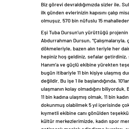
Biz görevi devraldığımızda sizler ile, S
ilk günden evlerinizin kapısını çalıp mis
olmuşuz. 570 bin nüfuslu 15 mahalleden 
Eşi Tuba Dursun’un yürüttüğü projenin 
Abdurrahman Dursun, “Çalışmalarıyla, g
dökmeleriyle, bazen alın teriyle her dai
hepiniz hoş geldiniz, sefalar getirdiniz,
Hanım’a ve güçlü ekibine yürekten teş
bugün itibariyle 11 bin kişiye ulaşmış d
değildir. Bu işe 1 ile başlandığında, 10’la
ulaşmanın kolay olmadığını biliyorduk.
11 bin kadına ulaşmış olmak, 11 bin kadı
dokunmuş olabilmek 5 yıl içerisinde ço
kıymetli ekibine canı gönülden teşek
kültür merkezlerimizde, kadın spor mer