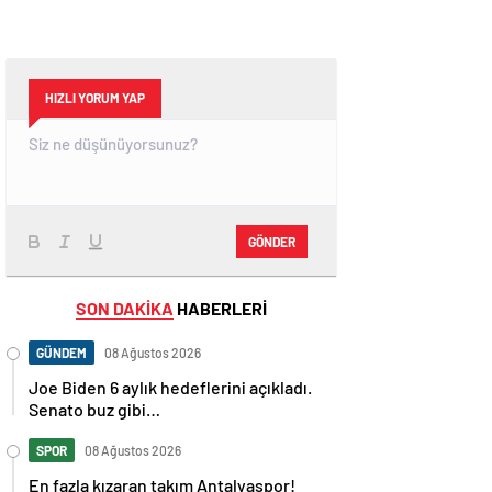
HIZLI YORUM YAP
GÖNDER
SON DAKİKA
HABERLERİ
GÜNDEM
08 Ağustos 2026
Joe Biden 6 aylık hedeflerini açıkladı.
Senato buz gibi…
SPOR
08 Ağustos 2026
En fazla kızaran takım Antalyaspor!