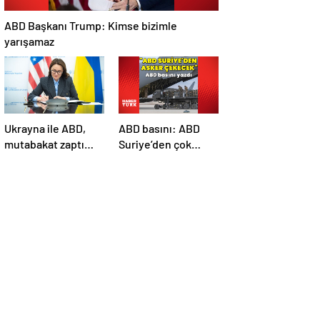
ABD Başkanı Trump: Kimse bizimle
yarışamaz
Ukrayna ile ABD,
ABD basını: ABD
mutabakat zaptı
Suriye’den çok
imzaladı
sayıda asker
çekecek