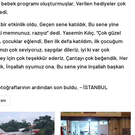
r bebek programı oluşturmuşlar. Verilen hediyeler çok
edi.
bir etkinlik oldu. Geçen sene katıldık. Bu sene yine
 ki memnunuz, razıyız” dedi. Yasemin Kılıç, “Çok güzel
, çocuklar eğlendi. Ben ilk defa katıldım, ilk çocuğum
zı çok seviyoruz, saygılar dileriz, iyi ki var çok
şey için çok teşekkür ederiz. Çantayı çok beğendik. Her
dik. İnşallah oyumuz ona. Bu sene yine inşallah başkan
fotoğraflarının ardından son buldu. – İSTANBUL
ram