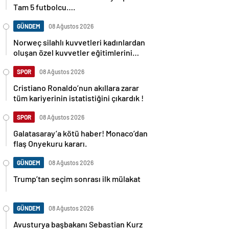
Tam 5 futbolcu….
GÜNDEM
08 Ağustos 2026
Norweç silahlı kuvvetleri kadınlardan
oluşan özel kuvvetler eğitimlerini
başlattı.
SPOR
08 Ağustos 2026
Cristiano Ronaldo’nun akıllara zarar
tüm kariyerinin istatistiğini çıkardık !
SPOR
08 Ağustos 2026
Galatasaray’a kötü haber! Monaco’dan
flaş Onyekuru kararı.
GÜNDEM
08 Ağustos 2026
Trump’tan seçim sonrası ilk mülakat
GÜNDEM
08 Ağustos 2026
Avusturya başbakanı Sebastian Kurz