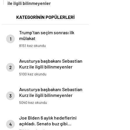
ile ilgili bilinmeyenler
KATEGORİNİN POPÜLERLERİ
Trump’tan seçim sonrası ilk
mülakat
1
8151 kez okundu
Avusturya başbakanı Sebastian
Kurz ile ilgili bilinmeyenler
2
5100 kez okundu
Avusturya başbakanı Sebastian
Kurz ile ilgili bilinmeyenler
3
5040 kez okundu
Joe Biden 6 aylık hedeflerini
açıkladı. Senato buz gibi…
4