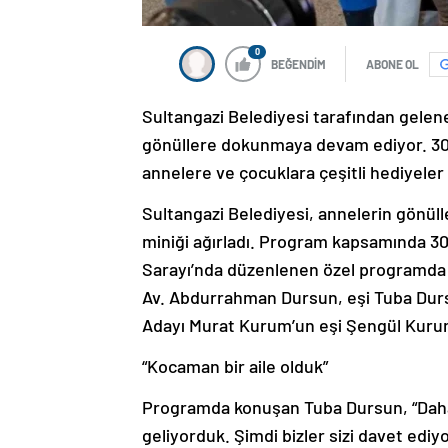
0
BEĞENDİM
ABONE OL
Sultangazi Belediyesi tarafından gelene
gönüllere dokunmaya devam ediyor. 300
annelere ve çocuklara çeşitli hediyeler 
Sultangazi Belediyesi, annelerin gönül
miniği ağırladı. Program kapsamında 30
Sarayı’nda düzenlenen özel programda 
Av. Abdurrahman Dursun, eşi Tuba Durs
Adayı Murat Kurum’un eşi Şengül Kurum
“Kocaman bir aile olduk”
Programda konuşan Tuba Dursun, “Daha ö
geliyorduk. Şimdi bizler sizi davet ediyo