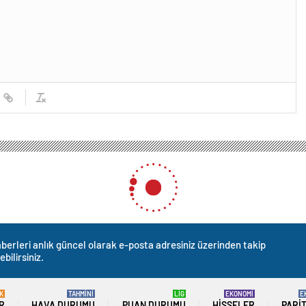
berleri anlık güncel olarak e-posta adresiniz üzerinden takip
ebilirsiniz.
K
TAHMİNİ
LİG
EKONOMİ
E
R
HAVA DURUMU
PUAN DURUMU
HISSELER
PARI