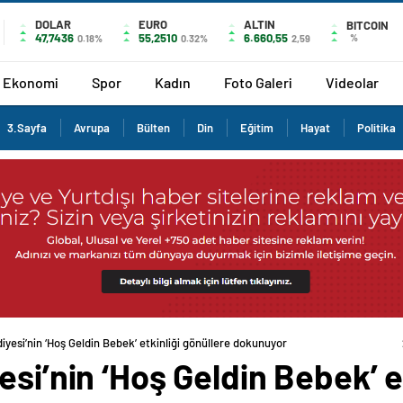
DOLAR
EURO
ALTIN
BITCOIN
47,7436
55,2510
6.660,55
%
0.18%
0.32%
2,59
Ekonomi
Spor
Kadın
Foto Galeri
Videolar
3.Sayfa
Avrupa
Bülten
Din
Eğitim
Hayat
Politika
iyesi’nin ‘Hoş Geldin Bebek’ etkinliği gönüllere dokunuyor
si’nin ‘Hoş Geldin Bebek’ e