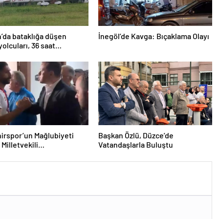
’da bataklığa düşen
İnegöl’de Kavga: Bıçaklama Olayı
yolcuları, 36 saat
lmayı bekledi
irspor’un Mağlubiyeti
Başkan Özlü, Düzce’de
Milletvekili
Vatandaşlarla Buluştu
ğlu’ndan Destek