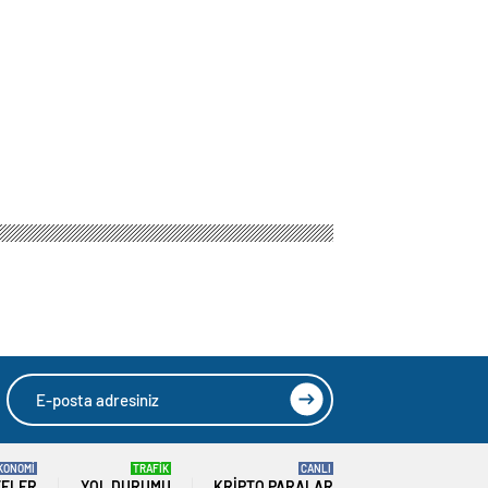
KONOMİ
TRAFİK
CANLI
TELER
YOL DURUMU
KRIPTO PARALAR