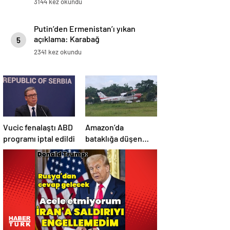
3144 kez okundu
Putin’den Ermenistan’ı yıkan
açıklama: Karabağ
5
Azerbaycan’ın ayrılmaz bir
2341 kez okundu
parçasıdır!
Vucic fenalaştı ABD
Amazon’da
programı iptal edildi
bataklığa düşen
uçağın yolcuları, 36
saat kurtarılmayı
bekledi