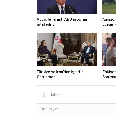
Vucic fenalaştı ABD programı
Amazon
iptal edildi
uçağın 
kurtarı
Türkiye ve İran’dan İşbirliği
Eskişeh
Görüşmesi
Sonrası 
Hatipo