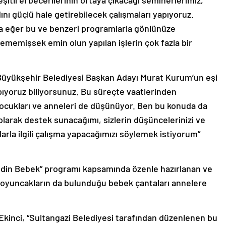
itli el becerilerinin ortaya çıkacağı seminerlerimiz,
dını güçlü hale getirebilecek çalışmaları yapıyoruz.
a eğer bu ve benzeri programlarla gönlünüze
emişsek emin olun yapılan işlerin çok fazla bir
Büyükşehir Belediyesi Başkan Adayı Murat Kurum’un eşi
ıyoruz biliyorsunuz. Bu süreçte vaatlerinden
ocukları ve anneleri de düşünüyor. Ben bu konuda da
arak destek sunacağımı, sizlerin düşüncelerinizi ve
nlarla ilgili çalışma yapacağımızı söylemek istiyorum”
ldin Bebek” programı kapsamında özenle hazırlanan ve
ve oyuncakların da bulunduğu bebek çantaları annelere
Ekinci, “Sultangazi Belediyesi tarafından düzenlenen bu