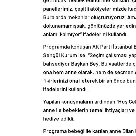
getirecek meslek edindirme kursları, çeş
panellerimiz, çeşitli atölyelerimizde ka
Buralarda mekanlar oluşturuyoruz. Am
dokunamamışsak, gönlünüzde yer edinem
anlamı kalmıyor” ifadelerini kullandı.
Programda konuşan AK Parti İstanbul 
Şengül Kurum ise, “Seçim çalışması yap
bahsediyor Başkan Bey. Bu vaatlerde ç
ona hem anne olarak, hem de seçmen ol
fikirlerinizi ona ileterek bir an önce bu
ifadelerini kullandı.
Yapılan konuşmaların ardından “Hoş Ge
anne ile bebeklerin temel ihtiyaçları 
hediye edildi.
Programa bebeği ile katılan anne Dilan 