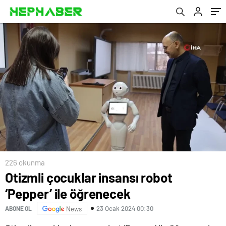
226 okunma
Otizmli çocuklar insansı robot
‘Pepper’ ile öğrenecek
23 Ocak 2024 00:30
ABONE OL
News