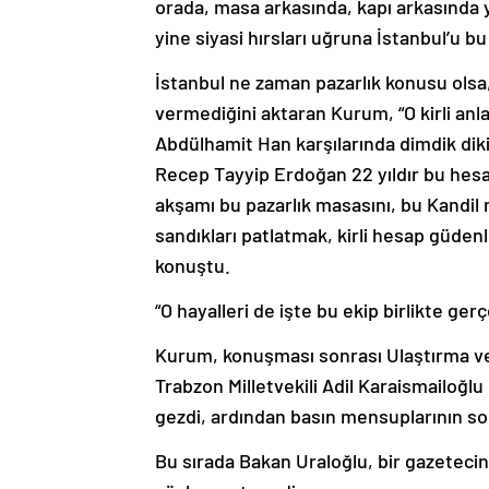
orada, masa arkasında, kapı arkasında yap
yine siyasi hırsları uğruna İstanbul’u bu
İstanbul ne zaman pazarlık konusu olsa,
vermediğini aktaran Kurum, “O kirli anl
Abdülhamit Han karşılarında dimdik dik
Recep Tayyip Erdoğan 22 yıldır bu hesap
akşamı bu pazarlık masasını, bu Kandil m
sandıkları patlatmak, kirli hesap güden
konuştu.
“O hayalleri de işte bu ekip birlikte ger
Kurum, konuşması sonrası Ulaştırma ve 
Trabzon Milletvekili Adil Karaismailoğlu 
gezdi, ardından basın mensuplarının soru
Bu sırada Bakan Uraloğlu, bir gazetecin