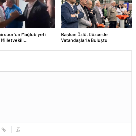
irspor’un Mağlubiyeti
Başkan Özlü, Düzce’de
Milletvekili
Vatandaşlarla Buluştu
ğlu’ndan Destek