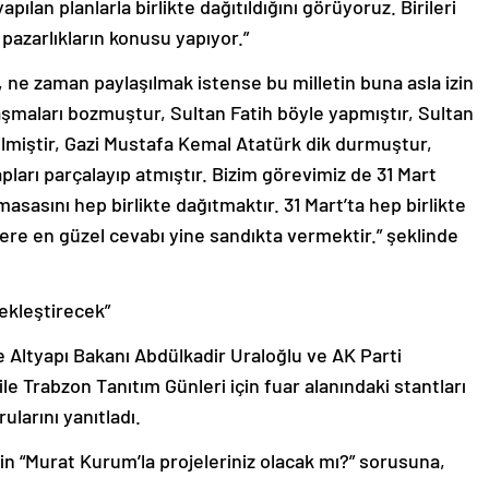
ılan planlarla birlikte dağıtıldığını görüyoruz. Birileri
 pazarlıkların konusu yapıyor.”
 ne zaman paylaşılmak istense bu milletin buna asla izin
aşmaları bozmuştur, Sultan Fatih böyle yapmıştır, Sultan
ilmiştir, Gazi Mustafa Kemal Atatürk dik durmuştur,
ları parçalayıp atmıştır. Bizim görevimiz de 31 Mart
asasını hep birlikte dağıtmaktır. 31 Mart’ta hep birlikte
lere en güzel cevabı yine sandıkta vermektir.” şeklinde
çekleştirecek”
Altyapı Bakanı Abdülkadir Uraloğlu ve AK Parti
ile Trabzon Tanıtım Günleri için fuar alanındaki stantları
larını yanıtladı.
in “Murat Kurum’la projeleriniz olacak mı?” sorusuna,