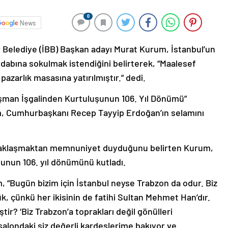
0
News
r Belediye (İBB) Başkan adayı Murat Kurum, İstanbul’un
rdabına sokulmak istendiğini belirterek, “Maalesef
 pazarlık masasına yatırılmıştır.” dedi.
şman İşgalinden Kurtuluşunun 106. Yıl Dönümü”
, Cumhurbaşkanı Recep Tayyip Erdoğan’ın selamını
ucaklaşmaktan memnuniyet duyduğunu belirten Kurum,
unun 106. yıl dönümünü kutladı.
, “Bugün bizim için İstanbul neyse Trabzon da odur. Biz
ük, çünkü her ikisinin de fatihi Sultan Mehmet Han’dır.
ir? ‘Biz Trabzon’a toprakları değil gönülleri
alondaki siz değerli kardeşlerime bakıyor ve