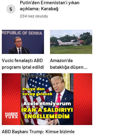
Putin’den Ermenistan’ı yıkan
açıklama: Karabağ
5
Azerbaycan’ın ayrılmaz bir
2341 kez okundu
parçasıdır!
Vucic fenalaştı ABD
Amazon’da
programı iptal edildi
bataklığa düşen
uçağın yolcuları, 36
saat kurtarılmayı
bekledi
ABD Başkanı Trump: Kimse bizimle