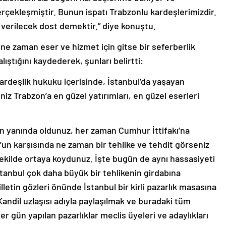
rçekleşmiştir. Bunun ispatı Trabzonlu kardeşlerimizdir.
verilecek dost demektir.” diye konuştu.
e zaman eser ve hizmet için gitse bir seferberlik
lıştığını kaydederek, şunları belirtti:
 kardeşlik hukuku içerisinde, İstanbul’da yaşayan
z Trabzon’a en güzel yatırımları, en güzel eserleri
.
n yanında oldunuz, her zaman Cumhur İttifakı’na
l’un karşısında ne zaman bir tehlike ve tehdit görseniz
şekilde ortaya koydunuz. İşte bugün de aynı hassasiyeti
stanbul çok daha büyük bir tehlikenin girdabına
etin gözleri önünde İstanbul bir kirli pazarlık masasına
 Kandil uzlaşısı adıyla paylaşılmak ve buradaki tüm
 gün yapılan pazarlıklar meclis üyeleri ve adaylıkları