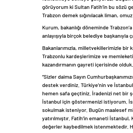
görüyorum ki Sultan Fatih’in bu sözü ge
Trabzon demek sığınılacak liman, omuz 
Kurum, bakanlığı döneminde Trabzon’a n
anlayışıyla birçok belediye başkanıyla ça
Bakanlarımızla, milletvekillerimizle bir
Trabzonlu kardeşlerimize ve memleketini
kazandırmanın gayreti içerisinde olduk
“Sizler daima Sayın Cumhurbaşkanımızı
destek verdiniz. Türkiye’nin ve İstanbu
hemen safa geçtiniz. İradenizi net bir 
İstanbul için göstermenizi istiyorum. İ
sokulmak isteniyor. Bugün maalesef mill
yatırılmıştır. Fatih’in emaneti İstanbul,
değerler kaybedilmek istenmektedir. Her