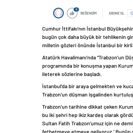
0
BEĞENDİM
ABONE OL
Cumhur İttifakı’nın İstanbul Büyükşehi
bugün çok daha büyük bir tehlikenin gi
milletin gözleri önünde İstanbul bir kirli
Atatürk Havalimanı’nda “Trabzon’un Dü
programında bir konuşma yapan Kurum
ileterek sözlerine başladı.
İstanbul’da bir araya gelmekten ve k
Trabzon’un düşman işgalinden kurtuluş
Trabzon’un tarihine dikkat çeken Kurum
bu iki şehri hep ikiz kardeş olarak görd
Sultan Fatih Trabzon’umuz için ne demişt
fethetmeye etmeye geliyoruz.’ Bugün s