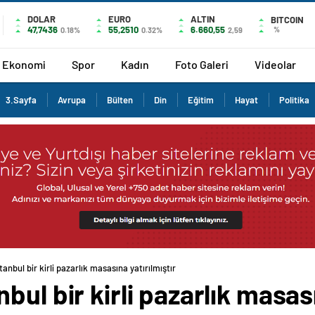
DOLAR
EURO
ALTIN
BITCOIN
47,7436
55,2510
6.660,55
%
0.18%
0.32%
2,59
Ekonomi
Spor
Kadın
Foto Galeri
Videolar
3.Sayfa
Avrupa
Bülten
Din
Eğitim
Hayat
Politika
anbul bir kirli pazarlık masasına yatırılmıştır
ul bir kirli pazarlık masası