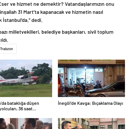
. Eser ve hizmet ne demektir? Vatandaşlarımızın onu
 inşallah 31 Mart’ta kapanacak ve hizmetin nasıl
 İstanbul’da.” dedi.
azı milletvekilleri, belediye başkanları, sivil toplum
ldı.
Trabzon
’da bataklığa düşen
İnegöl’de Kavga: Bıçaklama Olayı
yolcuları, 36 saat
lmayı bekledi