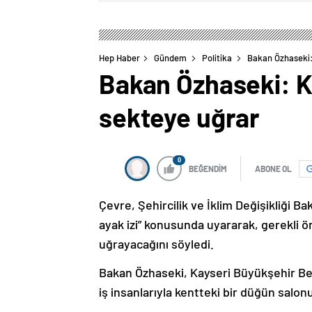
Hep Haber
Gündem
Politika
Bakan Özhaseki:
Bakan Özhaseki: Ka
sekteye uğrar
0
BEĞENDİM
ABONE OL
Çevre, Şehircilik ve İklim Değişikliği B
ayak izi” konusunda uyararak, gerekli 
uğrayacağını söyledi.
Bakan Özhaseki, Kayseri Büyükşehir Be
iş insanlarıyla kentteki bir düğün salon