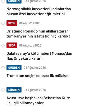
GÜNDEM
08 Ağustos 2026
Norweç silahlı kuvvetleri kadınlardan
oluşan özel kuvvetler eğitimlerini
başlattı.
SPOR
08 Ağustos 2026
Cristiano Ronaldo’nun akıllara zarar
tüm kariyerinin istatistiğini çıkardık !
SPOR
08 Ağustos 2026
Galatasaray’a kötü haber! Monaco’dan
flaş Onyekuru kararı.
GÜNDEM
08 Ağustos 2026
Trump’tan seçim sonrası ilk mülakat
GÜNDEM
08 Ağustos 2026
Avusturya başbakanı Sebastian Kurz
ile ilgili bilinmeyenler