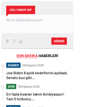
HIZLI YORUM YAP
GÖNDER
SON DAKİKA
HABERLERİ
GÜNDEM
08 Ağustos 2026
Joe Biden 6 aylık hedeflerini açıkladı.
Senato buz gibi…
SPOR
08 Ağustos 2026
En fazla kızaran takım Antalyaspor!
Tam 5 futbolcu….