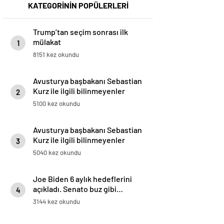
KATEGORİNİN POPÜLERLERİ
Trump’tan seçim sonrası ilk
mülakat
1
8151 kez okundu
Avusturya başbakanı Sebastian
Kurz ile ilgili bilinmeyenler
2
5100 kez okundu
Avusturya başbakanı Sebastian
Kurz ile ilgili bilinmeyenler
3
5040 kez okundu
Joe Biden 6 aylık hedeflerini
açıkladı. Senato buz gibi…
4
3144 kez okundu