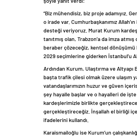
şöyle yanıt verdi:
“Biz mühendisiz, biz proje adamıyız. Ger
o irade var. Cumhurbaşkanımız Allah’ın i
desteği veriyoruz. Murat Kurum kardeşim
tanıtmış olan, Trabzon’a da imza atmış 
beraber çözeceğiz, kentsel dönüşümü ken
2029 seçimlerine giderken İstanbul’u All
Ardından Kurum, Ulaştırma ve Altyapı Baka
başta trafik çilesi olmak üzere ulaşım ya
vatandaşlarımızın huzur ve güven içerisi
şey hayalle başlar ve o hayalleri de işt
kardeşlerimizle birlikte gerçekleştirece
gerçekleştireceğiz. İnşallah el birliği i
ifadelerini kullandı.
Karaismailoğlu ise Kurum’un çalışkanlığ