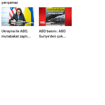
yarışamaz
Ukrayna ile ABD,
ABD basını: ABD
mutabakat zaptı
Suriye’den çok
imzaladı
sayıda asker
çekecek