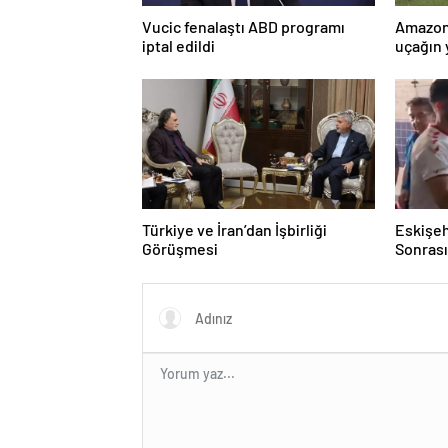
Vucic fenalaştı ABD programı
Amazon
iptal edildi
uçağın 
kurtarı
Türkiye ve İran’dan İşbirliği
Eskişeh
Görüşmesi
Sonrası 
Hatipo