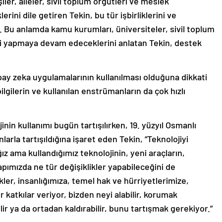
ler, aileler, sivil toplum örgütleri ve meslek
ini dile getiren Tekin, bu tür işbirliklerini ve
 Bu anlamda kamu kurumları, üniversiteler, sivil toplum
iği yapmaya devam edeceklerini anlatan Tekin, destek
ay zeka uygulamalarının kullanılması olduğuna dikkati
bilgilerin ve kullanılan enstrümanların da çok hızlı
n kullanımı bugün tartışılırken, 19. yüzyıl Osmanlı
la tartışıldığına işaret eden Tekin, “Teknolojiyi
z ama kullandığımız teknolojinin, yeni araçların,
pımızda ne tür değişiklikler yapabileceğini de
er, insanlığımıza, temel hak ve hürriyetlerimize,
katkılar veriyor, bizden neyi alabilir, korumak
lir ya da ortadan kaldırabilir, bunu tartışmak gerekiyor.”