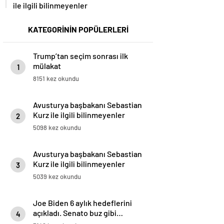
ile ilgili bilinmeyenler
KATEGORİNİN POPÜLERLERİ
Trump’tan seçim sonrası ilk
mülakat
1
8151 kez okundu
Avusturya başbakanı Sebastian
Kurz ile ilgili bilinmeyenler
2
5098 kez okundu
Avusturya başbakanı Sebastian
Kurz ile ilgili bilinmeyenler
3
5039 kez okundu
Joe Biden 6 aylık hedeflerini
açıkladı. Senato buz gibi…
4