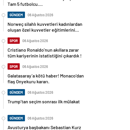
Tam 5 futbolcu….
GÜNDEM
06 Ağustos 2026
Norweç silahlı kuvvetleri kadınlardan
oluşan özel kuvvetler eğitimlerini
başlattı.
SPOR
06 Ağustos 2026
Cristiano Ronaldo’nun akıllara zarar
tüm kariyerinin istatistiğini çıkardık !
SPOR
06 Ağustos 2026
Galatasaray’a kötü haber! Monaco’dan
flaş Onyekuru kararı.
GÜNDEM
06 Ağustos 2026
Trump’tan seçim sonrası ilk mülakat
GÜNDEM
06 Ağustos 2026
Avusturya başbakanı Sebastian Kurz