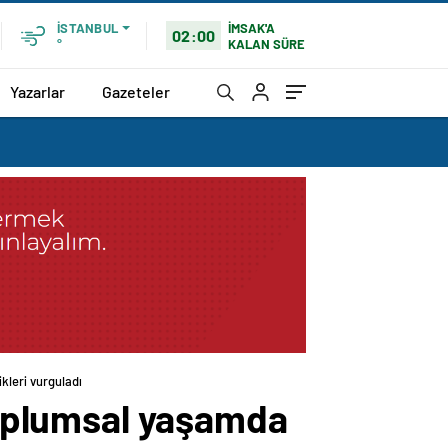
İMSAK'A
İSTANBUL
02:00
KALAN SÜRE
°
Yazarlar
Gazeteler
kleri vurguladı
 toplumsal yaşamda