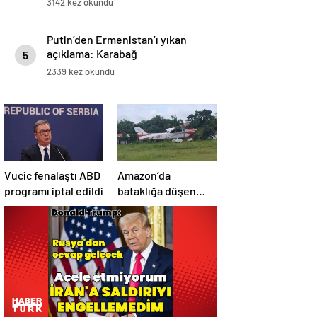
3142 kez okundu
Putin’den Ermenistan’ı yıkan
açıklama: Karabağ
5
Azerbaycan’ın ayrılmaz bir
2339 kez okundu
parçasıdır!
Vucic fenalaştı ABD
Amazon’da
programı iptal edildi
bataklığa düşen
uçağın yolcuları, 36
saat kurtarılmayı
bekledi