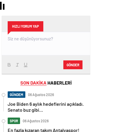
dı
HIZLI YORUM YAP
GÖNDER
SON DAKİKA
HABERLERİ
GÜNDEM
06 Ağustos 2026
Joe Biden 6 aylık hedeflerini açıkladı.
Senato buz gibi…
SPOR
06 Ağustos 2026
En fazla kızaran takım Antalyaspor!