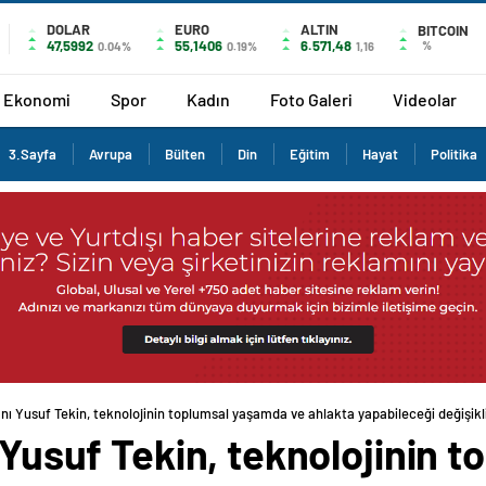
DOLAR
EURO
ALTIN
BITCOIN
47,5992
55,1406
6.571,48
%
0.04%
0.19%
1,16
Ekonomi
Spor
Kadın
Foto Galeri
Videolar
3.Sayfa
Avrupa
Bülten
Din
Eğitim
Hayat
Politika
anı Yusuf Tekin, teknolojinin toplumsal yaşamda ve ahlakta yapabileceği değişikli
ı Yusuf Tekin, teknolojinin