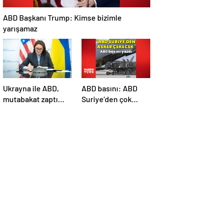
ABD Başkanı Trump: Kimse bizimle
yarışamaz
Ukrayna ile ABD,
ABD basını: ABD
mutabakat zaptı
Suriye’den çok
imzaladı
sayıda asker
çekecek