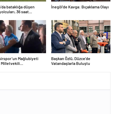
’da bataklığa düşen
İnegöl’de Kavga: Bıçaklama Olayı
yolcuları, 36 saat
lmayı bekledi
irspor’un Mağlubiyeti
Başkan Özlü, Düzce’de
Milletvekili
Vatandaşlarla Buluştu
ğlu’ndan Destek