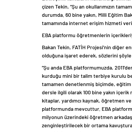
çizen Tekin, “Şu an okullarımızın tamamı
durumda. 60 bine yakın, Milli Eğitim B
tamamında internet erişim hizmeti veriyo
EBA platformu öğretmenlerin içerikleriy
Bakan Tekin, FATİH Projesi’nin diğer en
olduğuna işaret ederek, sözlerini şöyl
“Şu anda EBA platformumuzda, 2011’den 
kurduğu mini bir talim terbiye kurulu be
tamamen denetlenmiş biçimde, eğitim ö
dersle ilgili olarak 100 bine yakın içeri
kitaplar, yardımcı kaynak, öğretmen ve 
platformunda mevcuttur. EBA platformunu
milyonun üzerindeki öğretmen arkadaşla
zenginleştirilecek bir ortama kavuştu