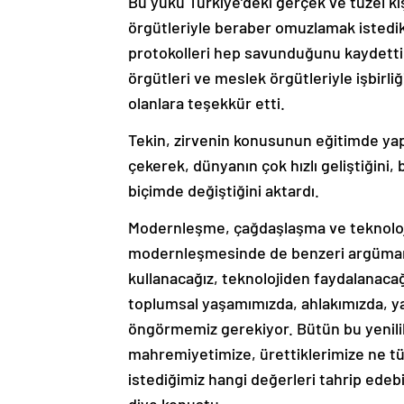
Bu yükü Türkiye’deki gerçek ve tüzel kişi
örgütleriyle beraber omuzlamak istedikler
protokolleri hep savunduğunu kaydetti.
örgütleri ve meslek örgütleriyle işbirl
olanlara teşekkür etti.
Tekin, zirvenin konusunun eğitimde yap
çekerek, dünyanın çok hızlı geliştiğini, 
biçimde değiştiğini aktardı.
Modernleşme, çağdaşlaşma ve teknolojini
modernleşmesinde de benzeri argümanlar
kullanacağız, teknolojiden faydalanacağı
toplumsal yaşamımızda, ahlakımızda, ya
öngörmemiz gerekiyor. Bütün bu yenilikl
mahremiyetimize, ürettiklerimize ne tür 
istediğimiz hangi değerleri tahrip edebi