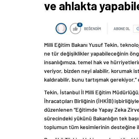
ve ahlakta yapabile
0
BEĞENDİM
ABONE OL
Milli Eğitim Bakanı Yusuf Tekin, teknol
ne tür değişiklikler yapabileceğinin öng
insanlığımıza, temel hak ve hürriyetler
veriyor, bizden neyi alabilir, korumak i
kaldırabilir, bunu tartışmak gerekiyor.” 
Tekin, İstanbul İl Milli Eğitim Müdürlüğü
İhracatçıları Birliğinin (İHKİB) işbirli
düzenlenen “Eğitimde Yapay Zeka Zirve
sürecindeki yükünü Bakanlığın tek başı
toplumun tüm kesimlerinin desteğine ih