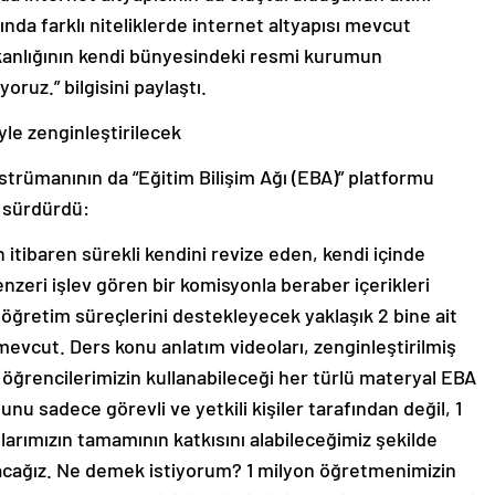
nda farklı niteliklerde internet altyapısı mevcut
akanlığının kendi bünyesindeki resmi kurumun
ruz.” bilgisini paylaştı.
le zenginleştirilecek
strümanının da “Eğitim Bilişim Ağı (EBA)” platformu
e sürdürdü:
itibaren sürekli kendini revize eden, kendi içinde
nzeri işlev gören bir komisyonla beraber içerikleri
ğretim süreçlerini destekleyecek yaklaşık 2 bine ait
k mevcut. Ders konu anlatım videoları, zenginleştirilmiş
öğrencilerimizin kullanabileceği her türlü materyal EBA
 sadece görevli ve yetkili kişiler tarafından değil, 1
rımızın tamamının katkısını alabileceğimiz şekilde
racağız. Ne demek istiyorum? 1 milyon öğretmenimizin