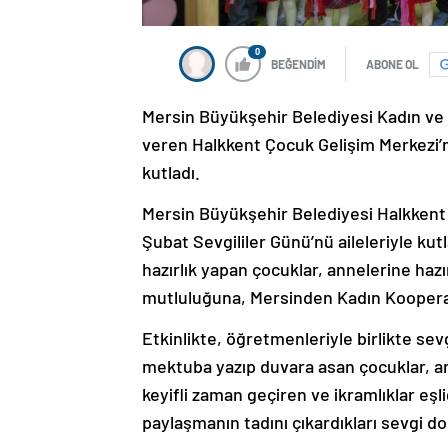
0
BEĞENDİM
ABONE OL
Mersin Büyükşehir Belediyesi Kadın ve 
veren Halkkent Çocuk Gelişim Merkezi’nde
kutladı.
Mersin Büyükşehir Belediyesi Halkkent 
Şubat Sevgililer Günü’nü aileleriyle kut
hazırlık yapan çocuklar, annelerine hazı
mutluluğuna, Mersinden Kadın Kooperat
Etkinlikte, öğretmenleriyle birlikte se
mektuba yazıp duvara asan çocuklar, an
keyifli zaman geçiren ve ikramlıklar eş
paylaşmanın tadını çıkardıkları sevgi do