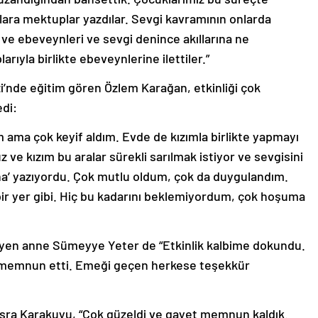
nlara mektuplar yazdılar. Sevgi kavramının onlarda
ve ebeveynleri ve sevgi denince akıllarına ne
arıyla birlikte ebeveynlerine ilettiler.”
’nde eğitim gören Özlem Karağan, etkinliği çok
edi:
ım ama çok keyif aldım. Evde de kızımla birlikte yapmayı
uz ve kızım bu aralar sürekli sarılmak istiyor ve sevgisini
ana’ yazıyordu. Çok mutlu oldum, çok da duygulandım.
 bir yer gibi. Hiç bu kadarını beklemiyordum, çok hoşuma
leyen anne Sümeyye Yeter de “Etkinlik kalbime dokundu.
k memnun etti. Emeği geçen herkese teşekkür
Büşra Karakuyu, “Çok güzeldi ve gayet memnun kaldık.