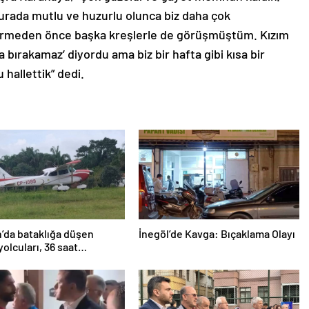
urada mutlu ve huzurlu olunca biz daha çok
ermeden önce başka kreşlerle de görüşmüştüm. Kızım
 bırakamaz’ diyordu ama biz bir hafta gibi kısa bir
hallettik” dedi.
’da bataklığa düşen
İnegöl’de Kavga: Bıçaklama Olayı
yolcuları, 36 saat
lmayı bekledi