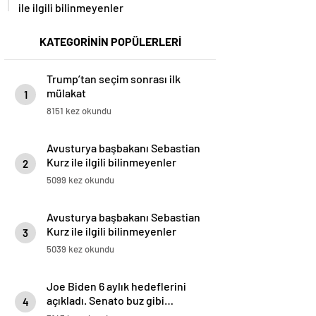
ile ilgili bilinmeyenler
KATEGORİNİN POPÜLERLERİ
Trump’tan seçim sonrası ilk
mülakat
1
8151 kez okundu
Avusturya başbakanı Sebastian
Kurz ile ilgili bilinmeyenler
2
5099 kez okundu
Avusturya başbakanı Sebastian
Kurz ile ilgili bilinmeyenler
3
5039 kez okundu
Joe Biden 6 aylık hedeflerini
açıkladı. Senato buz gibi…
4