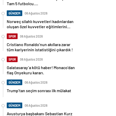
Tam 5 futbolcu….
GÜNDEM
06 Ağustos 2026
Norweç silahlı kuvvetleri kadınlardan
oluşan özel kuvvetler eğitimlerini
başlattı.
SPOR
06 Ağustos 2026
Cristiano Ronaldo’nun akıllara zarar
tüm kariyerinin istatistiğini çıkardık !
SPOR
06 Ağustos 2026
Galatasaray’a kötü haber! Monaco’dan
flaş Onyekuru kararı.
GÜNDEM
06 Ağustos 2026
Trump’tan seçim sonrası ilk mülakat
GÜNDEM
06 Ağustos 2026
Avusturya başbakanı Sebastian Kurz