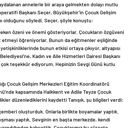
aydalanan annelerle bir araya gelmekten dolayı mutlu
peratifi Başkanı Seçer, Büyükşehir’in Çocuk Gelişim
mı olduğunu söyledi. Seçer, şöyle konuştu:
eken özeni ve önemi gösteriyorlar. Çocukların özgüveni
et etmeyi öğreniyorlar. Bunun da eğitmenler eşliğinde
yetişkinliklerinde bunun etkisi ortaya çıkıyor, altyapısı
elediyesi’ne, Kadın ve Aile Hizmetleri Dairesi Başkanı
 çok teşekkür ediyorum. Hepinizin Sevgi Günü kutlu
lığı Çocuk Gelişim Merkezleri Eğitim Koordinatörü
Günü’nde kapsamında Halkkent ve Adile Teyze Çocuk
kler düzenlediklerini kaydetti Tanışık, şu bilgileri verdi:
 çemberi oluşturduk. Onlarla birlikte boyamalar yaptık.
alışması yaptık. Sevginin en başta merkezde, kendi
e uzandığından bahsettik. Çocuklarımız bu süreçte