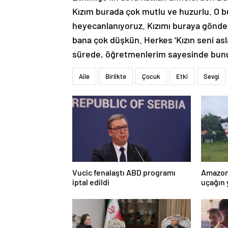
Kızım burada çok mutlu ve huzurlu. O b
heyecanlanıyoruz. Kızımı buraya gönd
bana çok düşkün. Herkes ‘Kızın seni asla
sürede, öğretmenlerim sayesinde bunu 
Aile
Birlikte
Çocuk
Etki
Sevgi
Vucic fenalaştı ABD programı
Amazon
iptal edildi
uçağın 
kurtarı