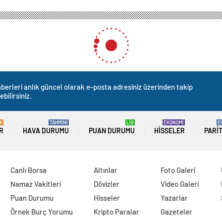
berleri anlık güncel olarak e-posta adresiniz üzerinden takip
ebilirsiniz.
K
TAHMİNİ
LİG
EKONOMİ
E
R
HAVA DURUMU
PUAN DURUMU
HISSELER
PARI
Canlı Borsa
Altınlar
Foto Galeri
Namaz Vakitleri
Dövizler
Video Galeri
Puan Durumu
Hisseler
Yazarlar
Örnek Burç Yorumu
Kripto Paralar
Gazeteler