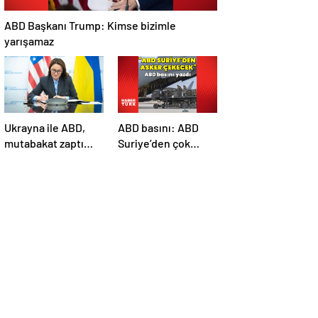
ABD Başkanı Trump: Kimse bizimle
yarışamaz
Ukrayna ile ABD,
ABD basını: ABD
mutabakat zaptı
Suriye’den çok
imzaladı
sayıda asker
çekecek