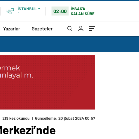
İMSAK'A
İSTANBUL
02:00
KALAN SÜRE
°
Yazarlar
Gazeteler
219 kez okundu
|
Güncelleme: 20 Şubat 2024 00:57
Merkezi’nde