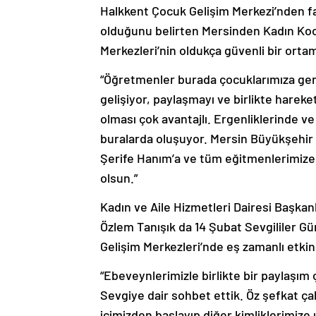
Halkkent Çocuk Gelişim Merkezi’nden f
olduğunu belirten Mersinden Kadın Koo
Merkezleri’nin oldukça güvenli bir orta
“Öğretmenler burada çocuklarımıza ger
gelişiyor, paylaşmayı ve birlikte harek
olması çok avantajlı. Ergenliklerinde ve 
buralarda oluşuyor. Mersin Büyükşehir B
Şerife Hanım’a ve tüm eğitmenlerimize
olsun.”
Kadın ve Aile Hizmetleri Dairesi Başkan
Özlem Tanışık da 14 Şubat Sevgililer 
Gelişim Merkezleri’nde eş zamanlı etkinli
“Ebeveynlerimizle birlikte bir paylaşım
Sevgiye dair sohbet ettik. Öz şefkat ç
içimizden başlayıp diğer kimliklerimiz