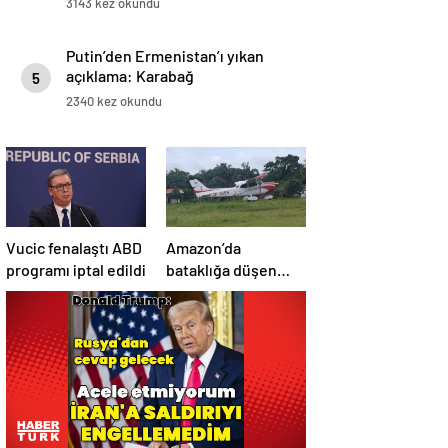
3143 kez okundu
Putin’den Ermenistan’ı yıkan
açıklama: Karabağ
5
Azerbaycan’ın ayrılmaz bir
2340 kez okundu
parçasıdır!
Vucic fenalaştı ABD
Amazon’da
programı iptal edildi
bataklığa düşen
uçağın yolcuları, 36
saat kurtarılmayı
bekledi