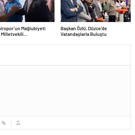
irspor’un Mağlubiyeti
Başkan Özlü, Düzce’de
Milletvekili
Vatandaşlarla Buluştu
ğlu’ndan Destek