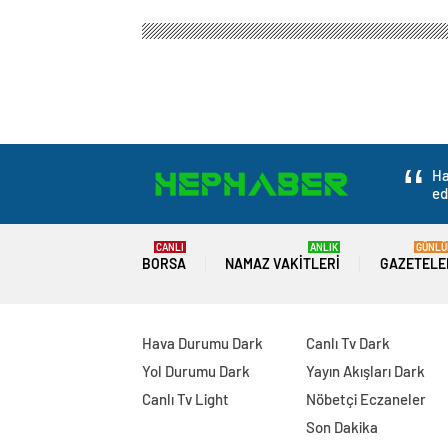
Ha
ed
CANLI
ANLIK
GÜNLÜ
BORSA
NAMAZ VAKITLERI
GAZETELE
Hava Durumu Dark
Canlı Tv Dark
Yol Durumu Dark
Yayın Akışları Dark
Canlı Tv Light
Nöbetçi Eczaneler
Son Dakika