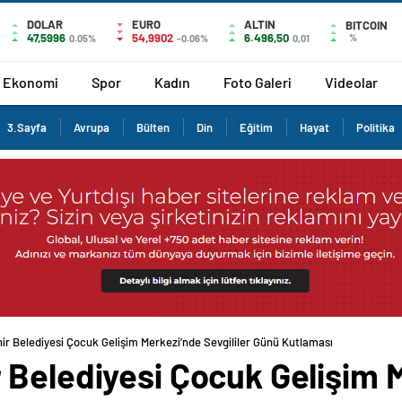
DOLAR
EURO
ALTIN
BITCOIN
47,5996
54,9902
6.496,50
%
0.05%
-0.06%
0,01
Ekonomi
Spor
Kadın
Foto Galeri
Videolar
3.Sayfa
Avrupa
Bülten
Din
Eğitim
Hayat
Politika
ir Belediyesi Çocuk Gelişim Merkezi’nde Sevgililer Günü Kutlaması
 Belediyesi Çocuk Gelişim 