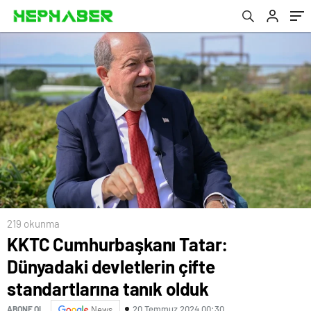
219 okunma
KKTC Cumhurbaşkanı Tatar:
Dünyadaki devletlerin çifte
standartlarına tanık olduk
20 Temmuz 2024 00:30
ABONE OL
News