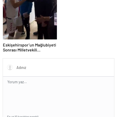
Eskişehirspor’un Mağlubiyeti
Sonrası Milletvekili
Hatipoğlu’ndan Destek
En az 10 karakter gerekli