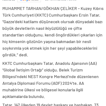
MUHAMMET TARHAN/GÖKHAN ÇELİKER – Kuzey Kıbrıs
Türk Cumhuriyeti (KKTC) Cumhurbaşkanı Ersin Tatar,
“Gazze’deki katliamı düşünecek olursak dünyadaki bazı
büyük devletlerin nasıl ikiyüzlülüğü ve çifte
standartları olduğunu, kendi öngördükleri çıkarları için
hiç kimsenin gözünün yaşına bakmadan bir nesli
soykırımla yok etmek için her şeyi yapabileceklerini
gördük.” dedi.
KKTC Cumhurbaşkanı Tatar, Anadolu Ajansının (AA)
“Global İletişim Ortağı” olduğu, Belek Turizm
Bölgesi’ndeki NEST Kongre Merkezi’nde düzenlenen
Antalya Diplomasi Forumu (ADF) 2024’te, AA
muhabirine ülkesi ve bölgesel konularla ilgili
açıklamalarda bulundu.
Tatar, 147 ülkeden 19 devlet başkanı ve başbakan, 73