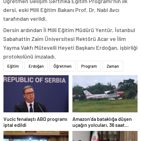
Öğretmen Gelişim Sertifika Eğitim Programı”nın ilk
dersi, eski Milli Eğitim Bakanı Prof. Dr. Nabi Avcı
tarafından verildi.
Dersin ardından İl Milli Eğitim Müdürü Yentür, İstanbul
Sabahattin Zaim Üniversitesi Rektörü Acar ve İlim
Yayma Vakfı Mütevelli Heyeti Başkanı Erdoğan, işbirliği
protokolünü imzaladı.
Eğitim
Erdoğan
Öğretmen
Program
Zaman
Amazon’da bataklığa düşen
Vucic fenalaştı ABD programı
uçağın yolcuları, 36 saat
iptal edildi
kurtarılmayı bekledi