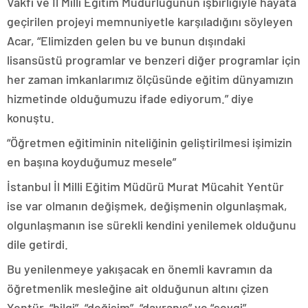
Vakfı ve İl Milli Eğitim Müdürlüğünün işbirliğiyle hayata
geçirilen projeyi memnuniyetle karşıladığını söyleyen
Acar, “Elimizden gelen bu ve bunun dışındaki
lisansüstü programlar ve benzeri diğer programlar için
her zaman imkanlarımız ölçüsünde eğitim dünyamızın
hizmetinde olduğumuzu ifade ediyorum.” diye
konuştu.
“Öğretmen eğitiminin niteliğinin geliştirilmesi işimizin
en başına koyduğumuz mesele”
İstanbul İl Milli Eğitim Müdürü Murat Mücahit Yentür
ise var olmanın değişmek, değişmenin olgunlaşmak,
olgunlaşmanın ise sürekli kendini yenilemek olduğunu
dile getirdi.
Bu yenilenmeye yakışacak en önemli kavramın da
öğretmenlik mesleğine ait olduğunun altını çizen
Yentür, “bilgi”, “değişim”, “davranış” ve “sevgi”