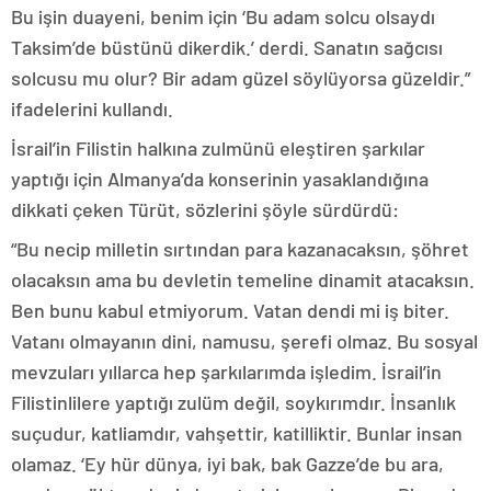
Bu işin duayeni, benim için ‘Bu adam solcu olsaydı
Taksim’de büstünü dikerdik.’ derdi. Sanatın sağcısı
solcusu mu olur? Bir adam güzel söylüyorsa güzeldir.”
ifadelerini kullandı.
İsrail’in Filistin halkına zulmünü eleştiren şarkılar
yaptığı için Almanya’da konserinin yasaklandığına
dikkati çeken Türüt, sözlerini şöyle sürdürdü:
“Bu necip milletin sırtından para kazanacaksın, şöhret
olacaksın ama bu devletin temeline dinamit atacaksın.
Ben bunu kabul etmiyorum. Vatan dendi mi iş biter.
Vatanı olmayanın dini, namusu, şerefi olmaz. Bu sosyal
mevzuları yıllarca hep şarkılarımda işledim. İsrail’in
Filistinlilere yaptığı zulüm değil, soykırımdır. İnsanlık
suçudur, katliamdır, vahşettir, katilliktir. Bunlar insan
olamaz. ‘Ey hür dünya, iyi bak, bak Gazze’de bu ara,