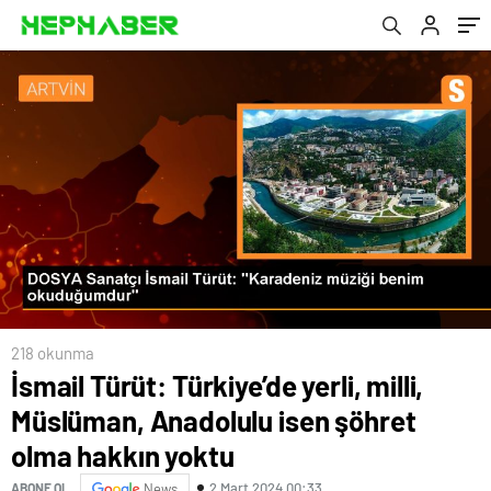
hakkın yoktu
218 okunma
İsmail Türüt: Türkiye’de yerli, milli,
Müslüman, Anadolulu isen şöhret
olma hakkın yoktu
2 Mart 2024 00:33
ABONE OL
News