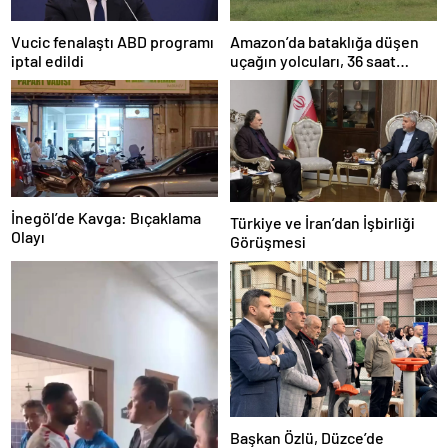
Amazon’da bataklığa düşen
Vucic fenalaştı ABD programı
uçağın yolcuları, 36 saat
iptal edildi
kurtarılmayı bekledi
İnegöl’de Kavga: Bıçaklama
Türkiye ve İran’dan İşbirliği
Olayı
Görüşmesi
Başkan Özlü, Düzce’de