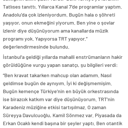
Tatlıses tanıttı. Yıllarca Kanal 7’de programlar yaptım.
Anadolu’da çok izleniyordum. Bugün hala o şöhreti
yaşıyor, onun ekmeğini yiyorum. Ben yine o şovlar
izlenir diye düşünüyorum ama kanallarda müzik
programı yok. Yapıyorsa TRT yapıyor.”
değerlendirmesinde bulundu.
İstanbul’a geldiği yıllarda mahalli enstrümanların hakir
görüldüğüne vurgu yapan sanatçı, şu bilgileri verdi:
“Ben kravat takarken mahcup olan adamım. Nasıl
geldimse bugün de aynıyım. İyi ki değişmemişim.
Bugün kemençe Türkiye’nin en büyük orkestrasında
ise birazcık katkım var diye düşünüyorum. TRT’nin
Karadeniz müziğine etkisi tartışılmaz. O zaman
Süreyya Davulcuoğlu, Kamil Sönmez var. Piyasada da
Erkan Ocaklı kendi başına bir şeyler yaptı. Ben otantik