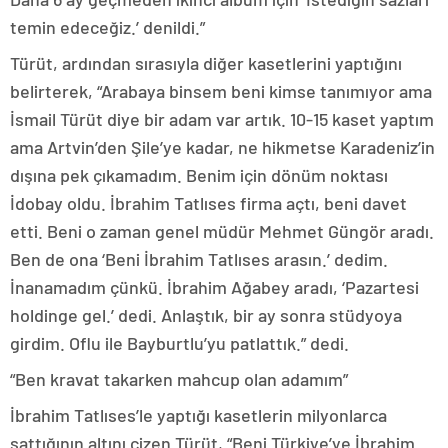
temin edeceğiz.’ denildi.”
Türüt, ardından sırasıyla diğer kasetlerini yaptığını
belirterek, “Arabaya binsem beni kimse tanımıyor ama
İsmail Türüt diye bir adam var artık. 10-15 kaset yaptım
ama Artvin’den Şile’ye kadar, ne hikmetse Karadeniz’in
dışına pek çıkamadım. Benim için dönüm noktası
İdobay oldu. İbrahim Tatlıses firma açtı, beni davet
etti. Beni o zaman genel müdür Mehmet Güngör aradı.
Ben de ona ‘Beni İbrahim Tatlıses arasın.’ dedim.
İnanamadım çünkü. İbrahim Ağabey aradı, ‘Pazartesi
holdinge gel.’ dedi. Anlaştık, bir ay sonra stüdyoya
girdim. Oflu ile Bayburtlu’yu patlattık.” dedi.
“Ben kravat takarken mahcup olan adamım”
İbrahim Tatlıses’le yaptığı kasetlerin milyonlarca
sattığının altını çizen Türüt, “Beni Türkiye’ye İbrahim