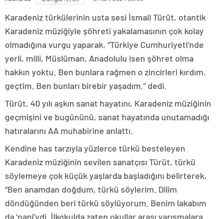
Karadeniz türkülerinin usta sesi İsmail Türüt, otantik
Karadeniz müziğiyle şöhreti yakalamasının çok kolay
olmadığına vurgu yaparak, “Türkiye Cumhuriyeti’nde
yerli, milli, Müslüman, Anadolulu isen şöhret olma
hakkın yoktu. Ben bunlara rağmen o zincirleri kırdım,
geçtim. Ben bunları birebir yaşadım.” dedi.
Türüt, 40 yılı aşkın sanat hayatını, Karadeniz müziğinin
geçmişini ve bugününü, sanat hayatında unutamadığı
hatıralarını AA muhabirine anlattı.
Kendine has tarzıyla yüzlerce türkü besteleyen
Karadeniz müziğinin sevilen sanatçısı Türüt, türkü
söylemeye çok küçük yaşlarda başladığını belirterek,
“Ben anamdan doğdum, türkü söylerim. Dilim
döndüğünden beri türkü söylüyorum. Benim lakabım
da ‘nani’ydi. İlkokulda zaten okullar arası yarışmalara