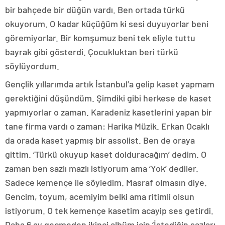
bir bahçede bir düğün vardı. Ben ortada türkü
okuyorum. O kadar küçüğüm ki sesi duyuyorlar beni
göremiyorlar. Bir komşumuz beni tek eliyle tuttu
bayrak gibi gösterdi. Çocukluktan beri türkü
söylüyordum.
Gençlik yıllarımda artık İstanbul’a gelip kaset yapmam
gerektiğini düşündüm. Şimdiki gibi herkese de kaset
yapmıyorlar o zaman. Karadeniz kasetlerini yapan bir
tane firma vardı o zaman: Harika Müzik. Erkan Ocaklı
da orada kaset yapmış bir assolist. Ben de oraya
gittim. ‘Türkü okuyup kaset dolduracağım’ dedim. O
zaman ben sazlı mazlı istiyorum ama ‘Yok’ dediler.
Sadece kemençe ile söyledim. Masraf olmasın diye.
Gencim, toyum, acemiyim belki ama ritimli olsun
istiyorum. O tek kemençe kasetim acayip ses getirdi.
Daha 6 ay geçmeden ikinci albüm için ‘İstediğin sazları