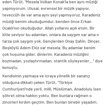
eden Türüt, “Mesela Volkan Konak’la ben aynı müziği
yapmıyorum. Ulusal, evrensel bir müzik yapıyor,
teveccüh de var ama aynı şeyi yapmıyoruz. Karadeniz
müziği benim okuduğumdur, benden önce Erkan
Ocaklı’nın okuduğudur. Allah yollarını açık etsin. Bir
kitle seviyor bu adamları, onlara da saygım var ama o
tarza çok saygım yok. Gençlerden Onay Şahin, Dinçer,
Beşköylü Adem Ekiz var mesela. Bu adamlar benim
çok hoşuma gider, dinlerim. Karadeniz müziğini
bozmadan, yozlaştırmadan, otantik söyleyenler…” diye
konuştu.
Kendisinin yazmaya ve icraya yönelik bir sanatçı
olduğuna dikkati çeken Türüt, “Türkiye
Cumhuriyeti’nde yerli, milli, Müslüman, Anadolulu isen
şöhret olma hakkın yoktu. Ben bunlara rağmen o
zincirleri kırdım geçtim. Ben bunları birebir yaşadım.