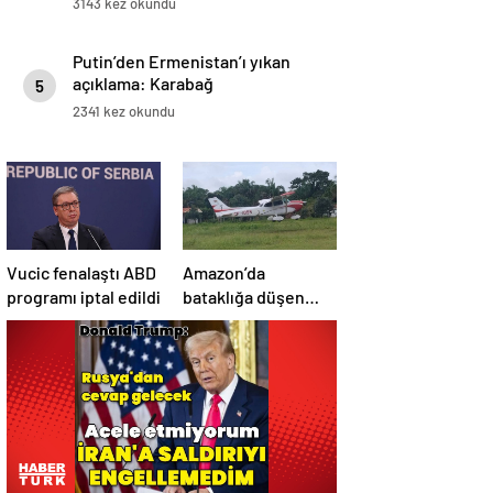
3143 kez okundu
Putin’den Ermenistan’ı yıkan
açıklama: Karabağ
5
Azerbaycan’ın ayrılmaz bir
2341 kez okundu
parçasıdır!
Vucic fenalaştı ABD
Amazon’da
programı iptal edildi
bataklığa düşen
uçağın yolcuları, 36
saat kurtarılmayı
bekledi