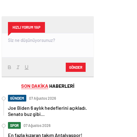
HIZLI YORUM YAP
GÖNDER
SON DAKİKA
HABERLERİ
GÜNDEM
07 Ağustos 2026
Joe Biden 6 aylık hedeflerini açıkladı.
Senato buz gibi…
SPOR
07 Ağustos 2026
En fazla kızaran takım Antalyaspor!