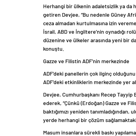
Herhangi bir ülkenin adaletsizlik ya d
getiren Devjee, “Bu nedenle Güney Afrik
ceza almadan kurtulmasına izin veremezsi
İsrail, ABD ve İngiltere’nin oynadığı ro
düzenine ve ülkeler arasında yeni bir 
konuştu.
Gazze ve Filistin ADF’nin merkezinde
ADF’deki panellerin çok ilginç olduğun
ADF’deki etkinliklerin merkezinde yer ald
Devjee, Cumhurbaşkanı Recep Tayyip E
ederek, “Çünkü (Erdoğan) Gazze ve Filist
baktığımızı yeniden tanımladığından, ulu
yerde herhangi bir çözüm sağlamaktaki
Masum insanlara sürekli baskı yapılama