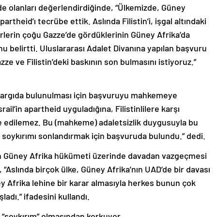
’de olanları değerlendirdiğinde, “Ülkemizde, Güney
artheid’ı tecrübe ettik. Aslında Filistin’i, işgal altındaki
iderlerin çoğu Gazze’de gördüklerinin Güney Afrika’da
 belirtti. Uluslararası Adalet Divanına yapılan başvuru
ze ve Filistin’deki baskının son bulmasını istiyoruz.”
ve yargıda bulunulması için başvuruyu mahkemeye
ail’in apartheid uyguladığına, Filistinlilere karşı
re edilemez. Bu (mahkeme) adaletsizlik duygusuyla bu
u soykırımı sonlandırmak için başvuruda bulundu.” dedi.
n Güney Afrika hükümeti üzerinde davadan vazgeçmesi
, “Aslında birçok ülke, Güney Afrika’nın UAD’de bir davası
 Afrika lehine bir karar almasıyla herkes bunun çok
adı.” ifadesini kullandı.
ın “soykırım” olmasından korkuyor