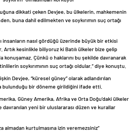
durduğuna dikkati çeken Devjee, bu ülkelerin, mahkemenin
inden, buna dahil edilmekten ve soykırımın suç ortağı
 insanların nasıl gördüğü üzerinde büyük bir etkisi
rtık kesinlikle biliyoruz ki Batılı ülkeler bize gelip
nda konuşamaz. Çünkü o haklarını bu şekilde davranarak
istinlilerin soykırımının suç ortağı oldular.” diye konuştu.
lişkin Devjee, “küresel güney” olarak adlandırılan
 bulunduğu bir döneme girildiğini ifade etti.
merika, Güney Amerika, Afrika ve Orta Doğu’daki ülkeler
e davranılan yeni bir uluslararası düzen ve kurallar
eza almadan kurtulmasına izin veremezsiniz”