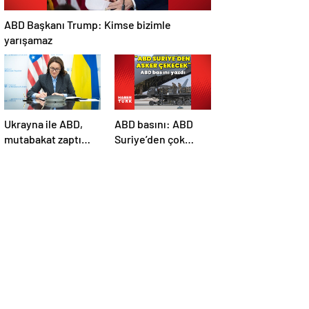
ABD Başkanı Trump: Kimse bizimle
yarışamaz
Ukrayna ile ABD,
ABD basını: ABD
mutabakat zaptı
Suriye’den çok
imzaladı
sayıda asker
çekecek