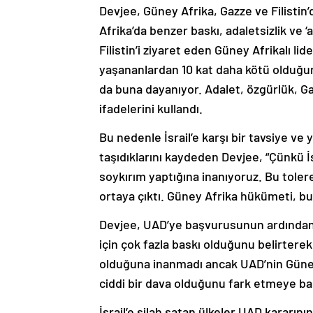
Devjee, Güney Afrika, Gazze ve Filistin
Afrika’da benzer baskı, adaletsizlik ve ‘ap
Filistin’i ziyaret eden Güney Afrikalı l
yaşananlardan 10 kat daha kötü olduğunu
da buna dayanıyor. Adalet, özgürlük, Gaz
ifadelerini kullandı.
Bu nedenle İsrail’e karşı bir tavsiye 
taşıdıklarını kaydeden Devjee, “Çünkü İsr
soykırım yaptığına inanıyoruz. Bu tole
ortaya çıktı. Güney Afrika hükümeti, b
Devjee, UAD’ye başvurusunun ardında
için çok fazla baskı olduğunu belirterek
olduğuna inanmadı ancak UAD’nin Güney
ciddi bir dava olduğunu fark etmeye başl
İsrail’e silah satan ülkeler UAD kararın