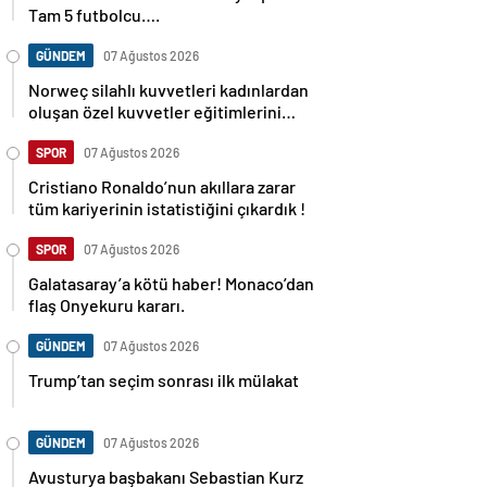
Tam 5 futbolcu….
GÜNDEM
07 Ağustos 2026
Norweç silahlı kuvvetleri kadınlardan
oluşan özel kuvvetler eğitimlerini
başlattı.
SPOR
07 Ağustos 2026
Cristiano Ronaldo’nun akıllara zarar
tüm kariyerinin istatistiğini çıkardık !
SPOR
07 Ağustos 2026
Galatasaray’a kötü haber! Monaco’dan
flaş Onyekuru kararı.
GÜNDEM
07 Ağustos 2026
Trump’tan seçim sonrası ilk mülakat
GÜNDEM
07 Ağustos 2026
Avusturya başbakanı Sebastian Kurz