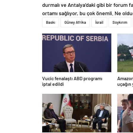
durmalı ve Antalya’daki gibi bir forum fa
ortamı sağlıyor, bu çok önemli. Ne olduğ
Baskı
Güney Afrika
İsrail
Soykırım
Vucic fenalaştı ABD programı
Amazon
iptal edildi
uçağın 
kurtarı