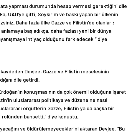
a hata yapması durumunda hesap vermesi gerektiğini dile
a, UAD’ye gitti. Soykırım ve baskı yapan bir ülkenin
niz. Daha fazla ülke Gazze ve Filistin’de olanları;
lü anlamaya başladıkça, daha fazlası yeni bir dünya
dayanışmaya ihtiyaç olduğunu fark edecek.” diye
u kaydeden Devjee, Gazze ve Filistin meselesinin
ığını dile getirdi.
rdoğan’ın konuşmasının da çok önemli olduğuna işaret
in’in uluslararası politikaya ve düzene ne nasıl
slararası örgütlerin Gazze, Filistin ya da başka bir
 rolünden bahsetti.” diye konuştu.
yacağını ve öldürülemeyeceklerini aktaran Devjee, “Bu