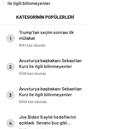
ile ilgili bilinmeyenler
KATEGORİNİN POPÜLERLERİ
Trump’tan seçim sonrası ilk
mülakat
1
8151 kez okundu
Avusturya başbakanı Sebastian
Kurz ile ilgili bilinmeyenler
2
5100 kez okundu
Avusturya başbakanı Sebastian
Kurz ile ilgili bilinmeyenler
3
5040 kez okundu
Joe Biden 6 aylık hedeflerini
açıkladı. Senato buz gibi…
4