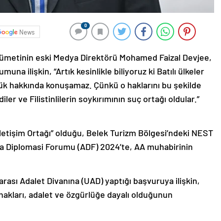
0
News
kümetinin eski Medya Direktörü Mohamed Faizal Devjee,
una ilişkin, “Artık kesinlikle biliyoruz ki Batılı ülkeler
rlük hakkında konuşamaz. Çünkü o haklarını bu şekilde
iler ve Filistinlilerin soykırımının suç ortağı oldular.”
İletişim Ortağı” olduğu, Belek Turizm Bölgesi’ndeki NEST
a Diplomasi Forumu (ADF) 2024’te, AA muhabirinin
arası Adalet Divanına (UAD) yaptığı başvuruya ilişkin,
 hakları, adalet ve özgürlüğe dayalı olduğunun
.