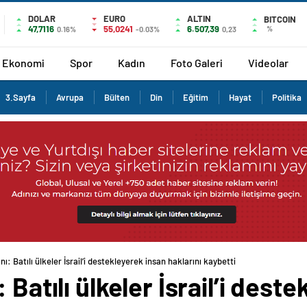
DOLAR
EURO
ALTIN
BITCOIN
47,7116
55,0241
6.507,39
%
0.16%
-0.03%
0,23
Ekonomi
Spor
Kadın
Foto Galeri
Videolar
3.Sayfa
Avrupa
Bülten
Din
Eğitim
Hayat
Politika
ı: Batılı ülkeler İsrail’i destekleyerek insan haklarını kaybetti
 Batılı ülkeler İsrail’i dest