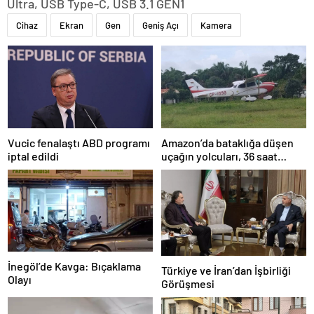
Ultra, USB Type-C, USB 3.1 GEN1
Cihaz
Ekran
Gen
Geniş Açı
Kamera
Amazon’da bataklığa düşen
Vucic fenalaştı ABD programı
uçağın yolcuları, 36 saat
iptal edildi
kurtarılmayı bekledi
İnegöl’de Kavga: Bıçaklama
Türkiye ve İran’dan İşbirliği
Olayı
Görüşmesi