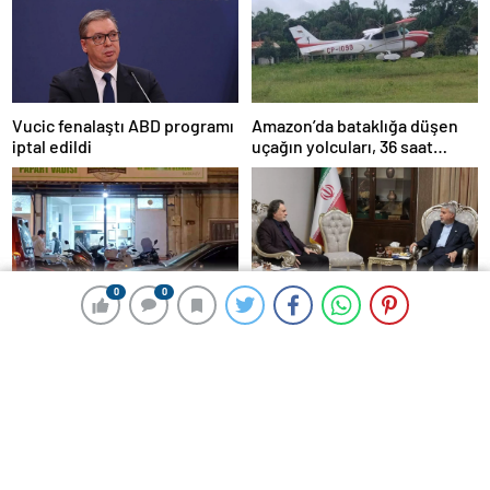
Amazon’da bataklığa düşen
Vucic fenalaştı ABD programı
uçağın yolcuları, 36 saat
iptal edildi
kurtarılmayı bekledi
0
0
0
0
İnegöl’de Kavga: Bıçaklama
Türkiye ve İran’dan İşbirliği
Olayı
Görüşmesi