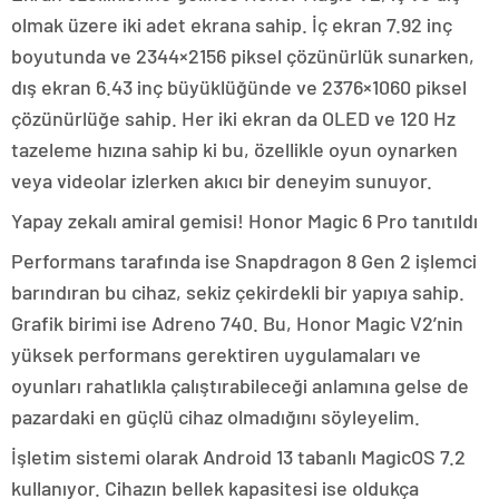
olmak üzere iki adet ekrana sahip. İç ekran 7.92 inç
boyutunda ve 2344×2156 piksel çözünürlük sunarken,
dış ekran 6.43 inç büyüklüğünde ve 2376×1060 piksel
çözünürlüğe sahip. Her iki ekran da OLED ve 120 Hz
tazeleme hızına sahip ki bu, özellikle oyun oynarken
veya videolar izlerken akıcı bir deneyim sunuyor.
Yapay zekalı amiral gemisi! Honor Magic 6 Pro tanıtıldı
Performans tarafında ise Snapdragon 8 Gen 2 işlemci
barındıran bu cihaz, sekiz çekirdekli bir yapıya sahip.
Grafik birimi ise Adreno 740. Bu, Honor Magic V2’nin
yüksek performans gerektiren uygulamaları ve
oyunları rahatlıkla çalıştırabileceği anlamına gelse de
pazardaki en güçlü cihaz olmadığını söyleyelim.
İşletim sistemi olarak Android 13 tabanlı MagicOS 7.2
kullanıyor. Cihazın bellek kapasitesi ise oldukça