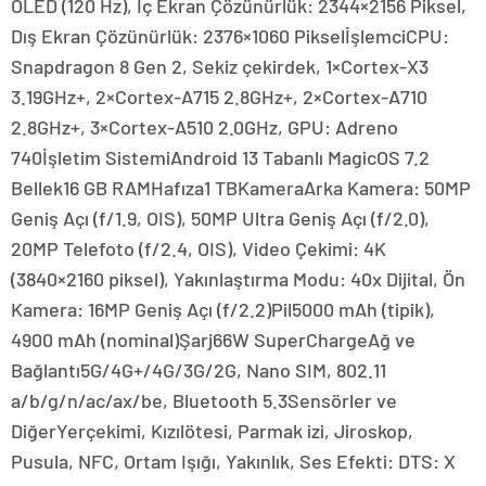
OLED (120 Hz), İç Ekran Çözünürlük: 2344×2156 Piksel,
Dış Ekran Çözünürlük: 2376×1060 PikselİşlemciCPU:
Snapdragon 8 Gen 2, Sekiz çekirdek, 1×Cortex-X3
3.19GHz+, 2×Cortex-A715 2.8GHz+, 2×Cortex-A710
2.8GHz+, 3×Cortex-A510 2.0GHz, GPU: Adreno
740İşletim SistemiAndroid 13 Tabanlı MagicOS 7.2
Bellek16 GB RAMHafıza1 TBKameraArka Kamera: 50MP
Geniş Açı (f/1.9, OIS), 50MP Ultra Geniş Açı (f/2.0),
20MP Telefoto (f/2.4, OIS), Video Çekimi: 4K
(3840×2160 piksel), Yakınlaştırma Modu: 40x Dijital, Ön
Kamera: 16MP Geniş Açı (f/2.2)Pil5000 mAh (tipik),
4900 mAh (nominal)Şarj66W SuperChargeAğ ve
Bağlantı5G/4G+/4G/3G/2G, Nano SIM, 802.11
a/b/g/n/ac/ax/be, Bluetooth 5.3Sensörler ve
DiğerYerçekimi, Kızılötesi, Parmak izi, Jiroskop,
Pusula, NFC, Ortam Işığı, Yakınlık, Ses Efekti: DTS: X