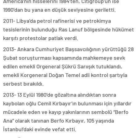
America’nın hisselerini 1984’ten, Citigroup’un ise
1990’dan bu yana en düşük seviyesine geriletti.
2011- Libya’da petrol rafinerisi ve petrokimya
tesislerinin bulunduğu Ras Lanuf bölgesinde hükümet
karşıtı protestolar patlak verdi.
2013- Ankara Cumhuriyet Başsavcılığının yürüttüğü 28
Şubat soruşturması kapsamında mahkemeye sevk
edilen emekli Orgeneral Şükrü Sarıışık tutuklandı,
emekli Korgeneral Doğan Temel adli kontrol şartıyla
serbest bırakıldı.
2013- 13 Eylül 1980’de gözaltına alındıktan sonra
kaybolan oğlu Cemil Kırbayır’ın bulunması için yıllardır
mücadele eden ve kayıp yakınlarının sembolü “Berfo
Ana” olarak tanınan Berfo Kırbayır, 105 yaşında
İstanbul’daki evinde vefat etti.