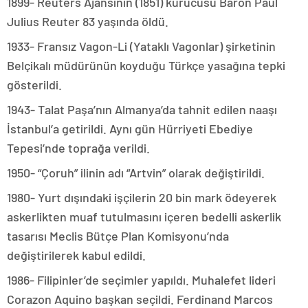
1899- Reuters Ajansının (1851) kurucusu Baron Paul
Julius Reuter 83 yaşında öldü.
1933- Fransız Vagon-Li (Yataklı Vagonlar) şirketinin
Belçikalı müdürünün koyduğu Türkçe yasağına tepki
gösterildi.
1943- Talat Paşa’nın Almanya’da tahnit edilen naaşı
İstanbul’a getirildi. Aynı gün Hürriyeti Ebediye
Tepesi’nde toprağa verildi.
1950- “Çoruh” ilinin adı “Artvin” olarak değiştirildi.
1980- Yurt dışındaki işçilerin 20 bin mark ödeyerek
askerlikten muaf tutulmasını içeren bedelli askerlik
tasarısı Meclis Bütçe Plan Komisyonu’nda
değiştirilerek kabul edildi.
1986- Filipinler’de seçimler yapıldı. Muhalefet lideri
Corazon Aquino başkan seçildi. Ferdinand Marcos