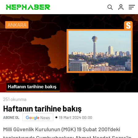
251 okunma
Haftanın tarihine bakış
19 Mart 2024 00:00
ABONE OL
News
Milli Güvenlik Kurulunun (MGK) 19 Şubat 2001’deki
toplantısında Cumhurbaşkanı Ahmet Necdet Sezer’in