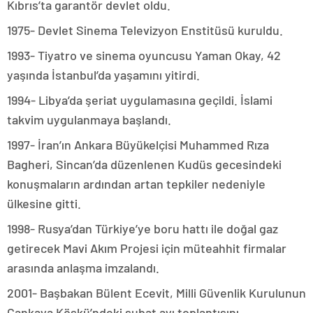
Kıbrıs’ta garantör devlet oldu.
1975- Devlet Sinema Televizyon Enstitüsü kuruldu.
1993- Tiyatro ve sinema oyuncusu Yaman Okay, 42
yaşında İstanbul’da yaşamını yitirdi.
1994- Libya’da şeriat uygulamasına geçildi. İslami
takvim uygulanmaya başlandı.
1997- İran’ın Ankara Büyükelçisi Muhammed Rıza
Bagheri, Sincan’da düzenlenen Kudüs gecesindeki
konuşmaların ardından artan tepkiler nedeniyle
ülkesine gitti.
1998- Rusya’dan Türkiye’ye boru hattı ile doğal gaz
getirecek Mavi Akım Projesi için müteahhit firmalar
arasında anlaşma imzalandı.
2001- Başbakan Bülent Ecevit, Milli Güvenlik Kurulunun
Çankaya Köşkü’ndeki şubat ayı toplantısını,