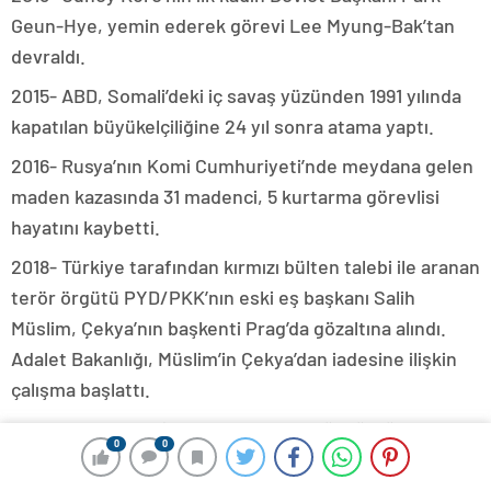
Geun-Hye, yemin ederek görevi Lee Myung-Bak’tan
devraldı.
2015- ABD, Somali’deki iç savaş yüzünden 1991 yılında
kapatılan büyükelçiliğine 24 yıl sonra atama yaptı.
2016- Rusya’nın Komi Cumhuriyeti’nde meydana gelen
maden kazasında 31 madenci, 5 kurtarma görevlisi
hayatını kaybetti.
2018- Türkiye tarafından kırmızı bülten talebi ile aranan
terör örgütü PYD/PKK’nın eski eş başkanı Salih
Müslim, Çekya’nın başkenti Prag’da gözaltına alındı.
Adalet Bakanlığı, Müslim’in Çekya’dan iadesine ilişkin
çalışma başlattı.
2020- Mısır’ın eski Cumhurbaşkanı Hüsnü Mübarek
0
0
uzun süredir devam eden sağlık sorunları nedeniyle 91
yaşında öldü.