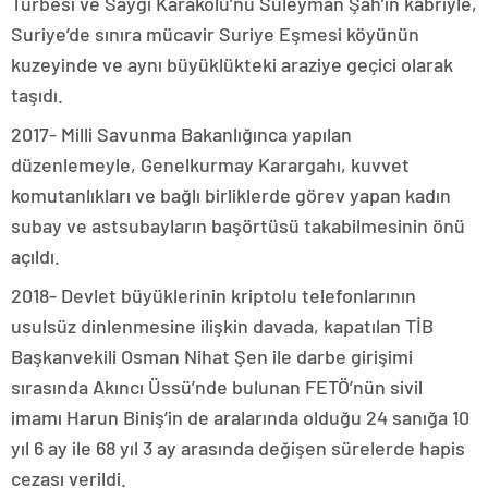
Türbesi ve Saygı Karakolu’nu Süleyman Şah’ın kabriyle,
Suriye’de sınıra mücavir Suriye Eşmesi köyünün
kuzeyinde ve aynı büyüklükteki araziye geçici olarak
taşıdı.
2017- Milli Savunma Bakanlığınca yapılan
düzenlemeyle, Genelkurmay Karargahı, kuvvet
komutanlıkları ve bağlı birliklerde görev yapan kadın
subay ve astsubayların başörtüsü takabilmesinin önü
açıldı.
2018- Devlet büyüklerinin kriptolu telefonlarının
usulsüz dinlenmesine ilişkin davada, kapatılan TİB
Başkanvekili Osman Nihat Şen ile darbe girişimi
sırasında Akıncı Üssü’nde bulunan FETÖ’nün sivil
imamı Harun Biniş’in de aralarında olduğu 24 sanığa 10
yıl 6 ay ile 68 yıl 3 ay arasında değişen sürelerde hapis
cezası verildi.