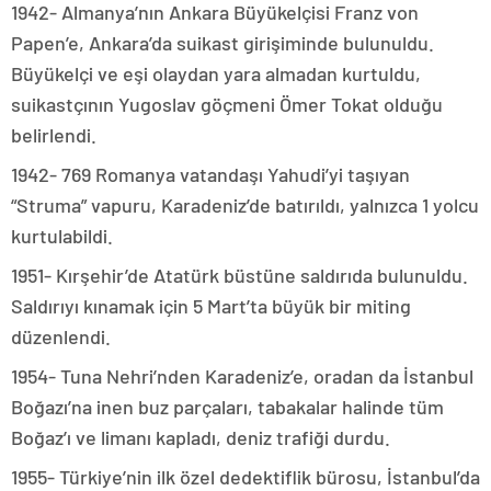
1942- Almanya’nın Ankara Büyükelçisi Franz von
Papen’e, Ankara’da suikast girişiminde bulunuldu.
Büyükelçi ve eşi olaydan yara almadan kurtuldu,
suikastçının Yugoslav göçmeni Ömer Tokat olduğu
belirlendi.
1942- 769 Romanya vatandaşı Yahudi’yi taşıyan
“Struma” vapuru, Karadeniz’de batırıldı, yalnızca 1 yolcu
kurtulabildi.
1951- Kırşehir’de Atatürk büstüne saldırıda bulunuldu.
Saldırıyı kınamak için 5 Mart’ta büyük bir miting
düzenlendi.
1954- Tuna Nehri’nden Karadeniz’e, oradan da İstanbul
Boğazı’na inen buz parçaları, tabakalar halinde tüm
Boğaz’ı ve limanı kapladı, deniz trafiği durdu.
1955- Türkiye’nin ilk özel dedektiflik bürosu, İstanbul’da