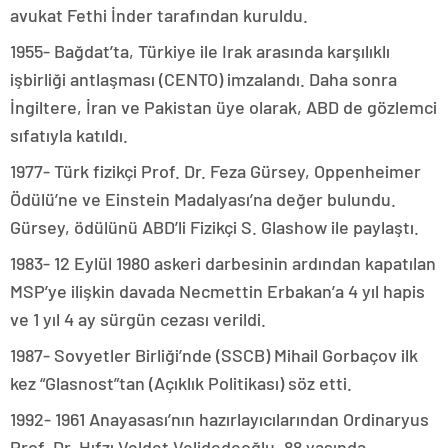
avukat Fethi İnder tarafından kuruldu.
1955- Bağdat’ta, Türkiye ile Irak arasında karşılıklı
işbirliği antlaşması (CENTO) imzalandı. Daha sonra
İngiltere, İran ve Pakistan üye olarak, ABD de gözlemci
sıfatıyla katıldı.
1977- Türk fizikçi Prof. Dr. Feza Gürsey, Oppenheimer
Ödülü’ne ve Einstein Madalyası’na değer bulundu.
Gürsey, ödülünü ABD’li Fizikçi S. Glashow ile paylaştı.
1983- 12 Eylül 1980 askeri darbesinin ardından kapatılan
MSP’ye ilişkin davada Necmettin Erbakan’a 4 yıl hapis
ve 1 yıl 4 ay sürgün cezası verildi.
1987- Sovyetler Birliği’nde (SSCB) Mihail Gorbaçov ilk
kez “Glasnost”tan (Açıklık Politikası) söz etti.
1992- 1961 Anayasası’nın hazırlayıcılarından Ordinaryus
Prof. Dr. Hıfzı Veldet Velidedeoğlu, 88 yaşında