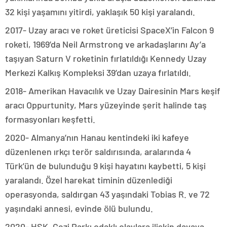
32 kişi yaşamını yitirdi, yaklaşık 50 kişi yaralandı.
2017- Uzay aracı ve roket üreticisi SpaceX’in Falcon 9
roketi, 1969’da Neil Armstrong ve arkadaşlarını Ay’a
taşıyan Saturn V roketinin fırlatıldığı Kennedy Uzay
Merkezi Kalkış Kompleksi 39’dan uzaya fırlatıldı.
2018- Amerikan Havacılık ve Uzay Dairesinin Mars keşif
aracı Oppurtunity, Mars yüzeyinde şerit halinde taş
formasyonları keşfetti.
2020- Almanya’nın Hanau kentindeki iki kafeye
düzenlenen ırkçı terör saldırısında, aralarında 4
Türk’ün de bulunduğu 9 kişi hayatını kaybetti, 5 kişi
yaralandı. Özel harekat timinin düzenlediği
operasyonda, saldırgan 43 yaşındaki Tobias R. ve 72
yaşındaki annesi, evinde ölü bulundu.
2020- HSK, Gezi Parkı odaklı olaylara ilişkin davaya