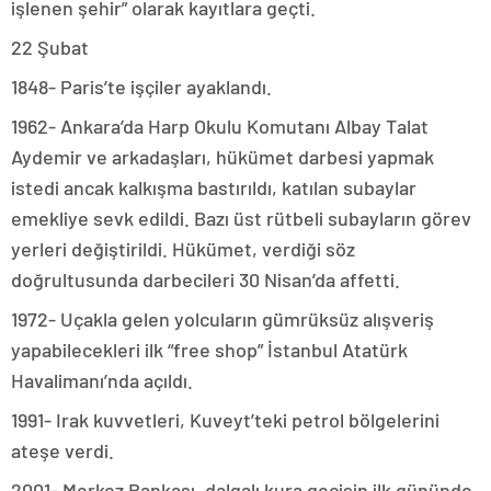
işlenen şehir” olarak kayıtlara geçti.
22 Şubat
1848- Paris’te işçiler ayaklandı.
1962- Ankara’da Harp Okulu Komutanı Albay Talat
Aydemir ve arkadaşları, hükümet darbesi yapmak
istedi ancak kalkışma bastırıldı, katılan subaylar
emekliye sevk edildi. Bazı üst rütbeli subayların görev
yerleri değiştirildi. Hükümet, verdiği söz
doğrultusunda darbecileri 30 Nisan’da affetti.
1972- Uçakla gelen yolcuların gümrüksüz alışveriş
yapabilecekleri ilk “free shop” İstanbul Atatürk
Havalimanı’nda açıldı.
1991- Irak kuvvetleri, Kuveyt’teki petrol bölgelerini
ateşe verdi.
2001- Merkez Bankası, dalgalı kura geçişin ilk gününde