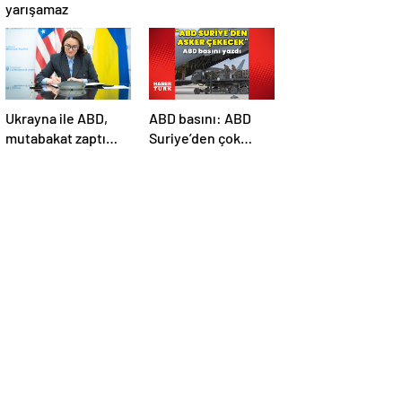
yarışamaz
Ukrayna ile ABD,
ABD basını: ABD
mutabakat zaptı
Suriye’den çok
imzaladı
sayıda asker
çekecek