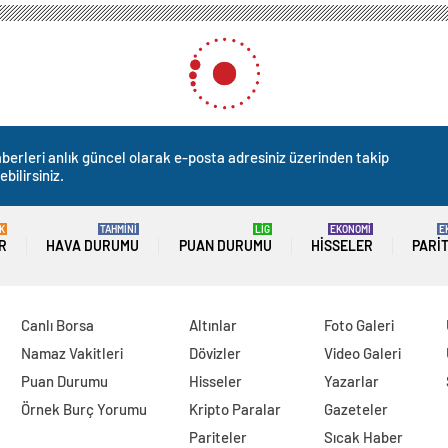
berleri anlık güncel olarak e-posta adresiniz üzerinden takip
ebilirsiniz.
K
TAHMİNİ
LİG
EKONOMİ
E
R
HAVA DURUMU
PUAN DURUMU
HISSELER
PARI
Canlı Borsa
Altınlar
Foto Galeri
Namaz Vakitleri
Dövizler
Video Galeri
Puan Durumu
Hisseler
Yazarlar
Örnek Burç Yorumu
Kripto Paralar
Gazeteler
Pariteler
Sıcak Haber