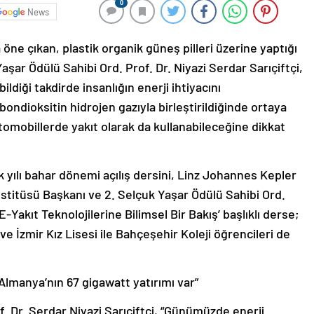
0
News
öne çıkan, plastik organik güneş pilleri üzerine yaptığı
aşar Ödülü Sahibi Ord. Prof. Dr. Niyazi Serdar Sarıçiftçi,
ldiği takdirde insanlığın enerji ihtiyacını
arbondioksitin hidrojen gazıyla birleştirildiğinde ortaya
tomobillerde yakıt olarak da kullanabileceğine dikkat
yılı bahar dönemi açılış dersini, Linz Johannes Kepler
stitüsü Başkanı ve 2. Selçuk Yaşar Ödülü Sahibi Ord.
‘E-Yakıt Teknolojilerine Bilimsel Bir Bakış’ başlıklı derse;
e İzmir Kız Lisesi ile Bahçeşehir Koleji öğrencileri de
Almanya’nın 67 gigawatt yatırımı var”
. Dr. Serdar Niyazi Sarıçiftçi, “Günümüzde enerji