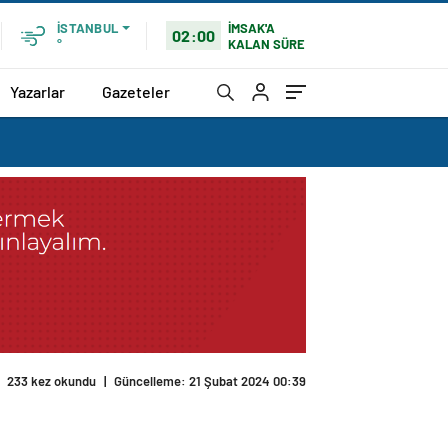
İMSAK'A
İSTANBUL
02:00
KALAN SÜRE
°
Yazarlar
Gazeteler
233 kez okundu
|
Güncelleme: 21 Şubat 2024 00:39