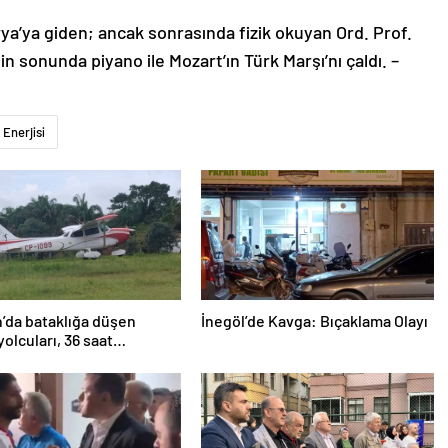
rya’ya giden; ancak sonrasında fizik okuyan Ord. Prof.
nin sonunda piyano ile Mozart’ın Türk Marşı’nı çaldı. –
Enerjisi
’da bataklığa düşen
İnegöl’de Kavga: Bıçaklama Olayı
yolcuları, 36 saat
lmayı bekledi