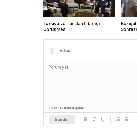
Türkiye ve İran’dan İşbirliği
Eskişeh
Görüşmesi
Sonrası 
Hatipo
En az 10 karakter gerekli
Gönder