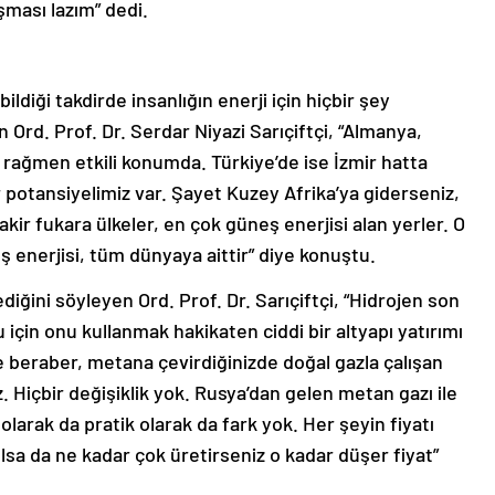
şması lazım” dedi.
ldiği takdirde insanlığın enerji için hiçbir şey
Ord. Prof. Dr. Serdar Niyazi Sarıçiftçi, “Almanya,
 rağmen etkili konumda. Türkiye’de ise İzmir hatta
 potansiyelimiz var. Şayet Kuzey Afrika’ya giderseniz,
akir fukara ülkeler, en çok güneş enerjisi alan yerler. O
neş enerjisi, tüm dünyaya aittir” diye konuştu.
diğini söyleyen Ord. Prof. Dr. Sarıçiftçi, “Hidrojen son
u için onu kullanmak hakikaten ciddi bir altyapı yatırımı
le beraber, metana çevirdiğinizde doğal gazla çalışan
z. Hiçbir değişiklik yok. Rusya’dan gelen metan gazı ile
larak da pratik olarak da fark yok. Her şeyin fiyatı
 olsa da ne kadar çok üretirseniz o kadar düşer fiyat”