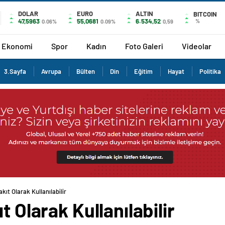
DOLAR
EURO
ALTIN
BITCOIN
47,5963
55,0681
6.534,52
%
0.06%
0.09%
0,59
Ekonomi
Spor
Kadın
Foto Galeri
Videolar
3.Sayfa
Avrupa
Bülten
Din
Eğitim
Hayat
Politika
kıt Olarak Kullanılabilir
t Olarak Kullanılabilir