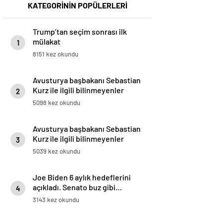
KATEGORİNİN POPÜLERLERİ
Trump’tan seçim sonrası ilk
mülakat
1
8151 kez okundu
Avusturya başbakanı Sebastian
Kurz ile ilgili bilinmeyenler
2
5098 kez okundu
Avusturya başbakanı Sebastian
Kurz ile ilgili bilinmeyenler
3
5039 kez okundu
Joe Biden 6 aylık hedeflerini
açıkladı. Senato buz gibi…
4
3143 kez okundu