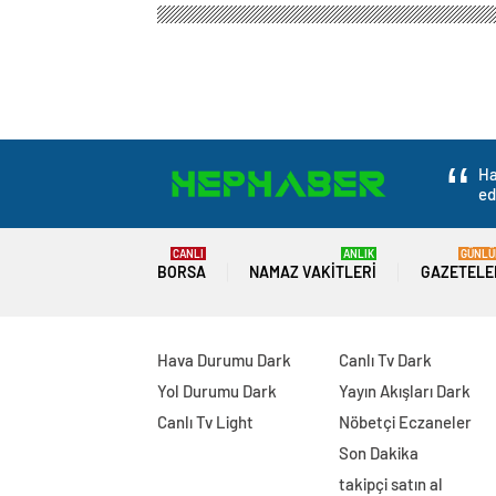
Ha
ed
CANLI
ANLIK
GÜNLÜ
BORSA
NAMAZ VAKITLERI
GAZETELE
Hava Durumu Dark
Canlı Tv Dark
Yol Durumu Dark
Yayın Akışları Dark
Canlı Tv Light
Nöbetçi Eczaneler
Son Dakika
takipçi satın al