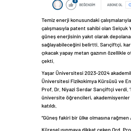
0
BEĞENDİM
ABONE OL
Temiz enerji konusundaki çalışmalarıyla 
çalışmasıyla patent sahibi olan Selçuk Y
güneş enerjisinin yakıt olarak depolanabi
sağlayabileceğini belirtti. Sarıçiftçi, k
çıkacak yapay metan gazının özellikle o
çekti.
Yaşar Üniversitesi 2023-2024 akademik 
Üniversitesi Fizikokimya Kürsüsü ve En
Prof. Dr. Niyazi Serdar Sarıçiftçi verdi. 
üniversite öğrencileri, akademisyenler v
katıldı.
“Güneş fakiri bir ülke olmasına rağmen 
Küresel ısınmaya dikkat çeken Ord. Prof