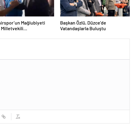
irspor’un Mağlubiyeti
Başkan Özlü, Düzce’de
Milletvekili
Vatandaşlarla Buluştu
ğlu’ndan Destek