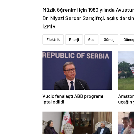
Müzik öğrenimi için 1980 yılında Avustu
Dr. Niyazi Serdar Sarıçiftçi, açılış dersi
İZMİR
Elektrik
Enerji
Gaz
Güneş
Güneş 
Vucic fenalaştı ABD programı
Amazon
iptal edildi
uçağın 
kurtarı