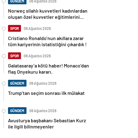
GÜNDEM
06 Ağustos 2026
Norweç silahlı kuvvetleri kadınlardan
oluşan özel kuvvetler eğitimlerini
başlattı.
SPOR
06 Ağustos 2026
Cristiano Ronaldo’nun akıllara zarar
tüm kariyerinin istatistiğini çıkardık !
SPOR
06 Ağustos 2026
Galatasaray’a kötü haber! Monaco’dan
flaş Onyekuru kararı.
GÜNDEM
06 Ağustos 2026
Trump’tan seçim sonrası ilk mülakat
GÜNDEM
06 Ağustos 2026
Avusturya başbakanı Sebastian Kurz
ile ilgili bilinmeyenler