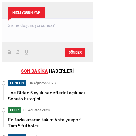
HIZLI YORUM YAP
GÖNDER
SON DAKİKA
HABERLERİ
GÜNDEM
06 Ağustos 2026
Joe Biden 6 aylık hedeflerini açıkladı.
Senato buz gibi…
SPOR
06 Ağustos 2026
En fazla kızaran takım Antalyaspor!
Tam 5 futbolcu….