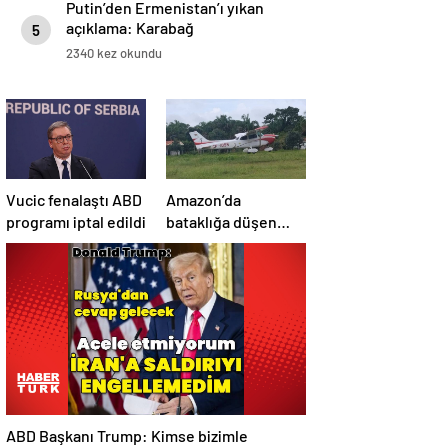
Putin’den Ermenistan’ı yıkan
açıklama: Karabağ
5
Azerbaycan’ın ayrılmaz bir
2340 kez okundu
parçasıdır!
Vucic fenalaştı ABD
Amazon’da
programı iptal edildi
bataklığa düşen
uçağın yolcuları, 36
saat kurtarılmayı
bekledi
ABD Başkanı Trump: Kimse bizimle