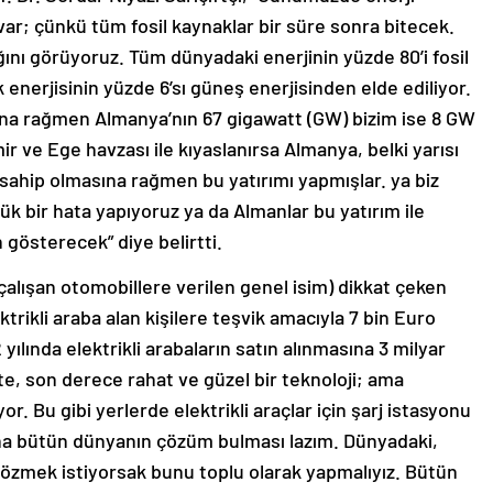
ar; çünkü tüm fosil kaynaklar bir süre sonra bitecek.
ını görüyoruz. Tüm dünyadaki enerjinin yüzde 80’i fosil
k enerjisinin yüzde 6’sı güneş enerjisinden elde ediliyor.
ına rağmen Almanya’nın 67 gigawatt (GW) bizim ise 8 GW
mir ve Ege havzası ile kıyaslanırsa Almanya, belki yarısı
 sahip olmasına rağmen bu yatırımı yapmışlar. ya biz
k bir hata yapıyoruz ya da Almanlar bu yatırım ile
 gösterecek” diye belirtti.
e çalışan otomobillere verilen genel isim) dikkat çeken
ektrikli araba alan kişilere teşvik amacıyla 7 bin Euro
ılında elektrikli arabaların satın alınmasına 3 milyar
e, son derece rahat ve güzel bir teknoloji; ama
or. Bu gibi yerlerde elektrikli araçlar için şarj istasyonu
una bütün dünyanın çözüm bulması lazım. Dünyadaki,
özmek istiyorsak bunu toplu olarak yapmalıyız. Bütün