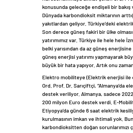
konusunda geleceğe endişeli bir bakış v
Dünyada karbondioksit miktarının arttığ
yakıtlardan geliyor. Türkiye’deki elektri
Son derece güneş fakiri bir ülke olmas
yatırımımız var. Türkiye ile hele hele İz
belki yarısından da az güneş enerjisine
güneş enerjisi yatırımı yapmayarak büyü
büyük bir hata yapıyor. Artık onu zaman
Elektro mobiliteye (Elektrik enerjisi il
Ord. Prof. Dr. Sarıçiftçi, “Almanya’da el
destek veriliyor. Almanya, sadece 2022 y
200 milyon Euro destek verdi. E-Mobilit
Etiyopya’da günde 6 saat elektrik kesiliy
kurulmasının imkan ve ihtimali yok. B
karbondioksitten doğan sorunlarımızı ç