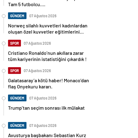
Tam 5 futbolcu….
GÜNDEM
07 Ağustos 2026
Norweç silahlı kuvvetleri kadınlardan
oluşan özel kuvvetler eğitimlerini
başlattı.
SPOR
07 Ağustos 2026
Cristiano Ronaldo’nun akıllara zarar
tüm kariyerinin istatistiğini çıkardık !
SPOR
07 Ağustos 2026
Galatasaray’a kötü haber! Monaco’dan
flaş Onyekuru kararı.
GÜNDEM
07 Ağustos 2026
Trump’tan seçim sonrası ilk mülakat
GÜNDEM
07 Ağustos 2026
Avusturya başbakanı Sebastian Kurz