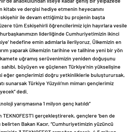
ir’de anaokulundan liseye kadar geniş bir yelpazede
m kitabı ve dergisi hediye etmenin heyecanını
Eskişehir ile devam ettiğimiz bu projenin başta
re tüm Eskişehirli öğrencilerimiz için hayırlara vesile
urbaşkanımızın liderliğinde Cumhuriyetimizin ikinci
ye’ hedefine emin adımlarla ilerliyoruz. Ülkemizin en
rım yaparak ülkemizin tarihine ve talihine yeni bir yön
e akamete uğramış serüvenimizin yeniden doğuşunu
ia sahibi, büyüyen ve güçlenen Türkiye’nin yükselişine
 ki eğer gençlerimizi doğru yetkinliklerle buluşturursak,
atı sunarsak Türkiye Yüzyılı’nın mimarı gençlerimiz
eyecek” dedi.
oloji yarışmasına 1 milyon genç katıldı”
olan TEKNOFEST’i gerçekleştirerek, gençlere ‘ben de
nı belirten Bakan Kacır, “Cumhuriyetimizin yüzüncü