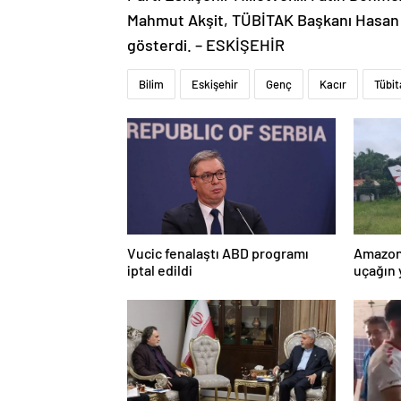
Mahmut Akşit, TÜBİTAK Başkanı Hasan Ma
gösterdi. – ESKİŞEHİR
Bilim
Eskişehir
Genç
Kacır
Tübit
Vucic fenalaştı ABD programı
Amazon
iptal edildi
uçağın 
kurtarı