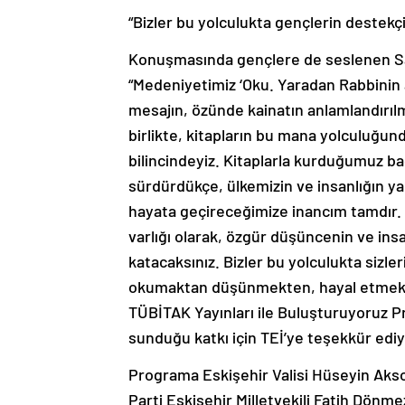
“Bizler bu yolculukta gençlerin destek
Konuşmasında gençlere de seslenen San
“Medeniyetimiz ‘Oku. Yaradan Rabbinin ad
mesajın, özünde kainatın anlamlandırıl
birlikte, kitapların bu mana yolculuğun
bilincindeyiz. Kitaplarla kurduğumuz ba
sürdürdükçe, ülkemizin ve insanlığın ya
hayata geçireceğimize inancım tamdır. 
varlığı olarak, özgür düşüncenin ve insa
katacaksınız. Bizler bu yolculukta sizl
okumaktan düşünmekten, hayal etmekte
TÜBİTAK Yayınları ile Buluşturuyoruz Pro
sunduğu katkı için TEİ’ye teşekkür ediyo
Programa Eskişehir Valisi Hüseyin Akso
Parti Eskişehir Milletvekili Fatih Dönme