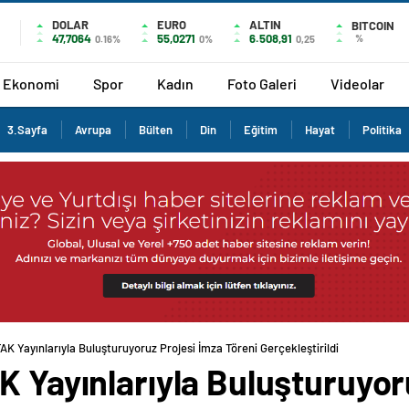
DOLAR
EURO
ALTIN
BITCOIN
47,7064
55,0271
6.508,91
%
0.16%
0%
0,25
Ekonomi
Spor
Kadın
Foto Galeri
Videolar
3.Sayfa
Avrupa
Bülten
Din
Eğitim
Hayat
Politika
TAK Yayınlarıyla Buluşturuyoruz Projesi İmza Töreni Gerçekleştirildi
K Yayınlarıyla Buluşturuyor