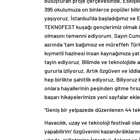
buluşturan proje çerçevesinde, Eskişeh
395 okulumuza on binlerce popüler bili
yaşıyoruz. İstanbul’da başladığımız ve 
TEKNOFEST kuşağı gençlerimiz olmak üze
olmasını temenni ediyorum. Sayın Cumh
asrında ‘tam bağımsız ve müreffeh Türki
kıymetli hazinesi insan kaynağımıza yatı
tayin ediyoruz. Bilimde ve teknolojid
gururla izliyoruz. Artık özgüven ve idd
hep birlikte şahitlik ediyoruz. Biliyoruz
onlara hayallerinin peşinden gitme fırs
başarı hikayelerimize yeni sayfalar ekl
“Geniş bir yelpazede düzenlenen 44 tekn
Havacılık, uzay ve teknoloji festivali 
yapabilirim’ özgüvenini kazandırdıkları