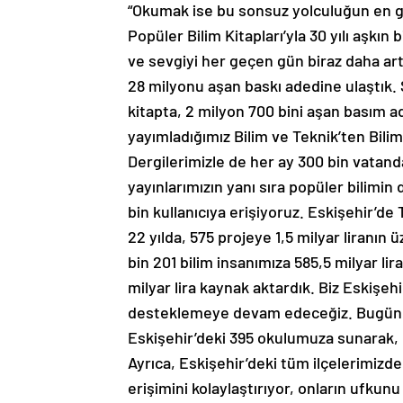
“Okumak ise bu sonsuz yolculuğun en gü
Popüler Bilim Kitapları’yla 30 yılı aşkın 
ve sevgiyi her geçen gün biraz daha ar
28 milyonu aşan baskı adedine ulaştık. 
kitapta, 2 milyon 700 bini aşan basım ad
yayımladığımız Bilim ve Teknik’ten Bili
Dergilerimizle de her ay 300 bin vatand
yayınlarımızın yanı sıra popüler bilimin 
bin kullanıcıya erişiyoruz. Eskişehir’
22 yılda, 575 projeye 1,5 milyar liranın
bin 201 bilim insanımıza 585,5 milyar li
milyar lira kaynak aktardık. Biz Eskişeh
desteklemeye devam edeceğiz. Bugün de
Eskişehir’deki 395 okulumuza sunarak, b
Ayrıca, Eskişehir’deki tüm ilçelerimizde
erişimini kolaylaştırıyor, onların ufkunu