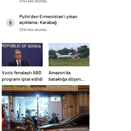
3143 kez okundu
Putin’den Ermenistan’ı yıkan
açıklama: Karabağ
5
Azerbaycan’ın ayrılmaz bir
2341 kez okundu
parçasıdır!
Vucic fenalaştı ABD
Amazon’da
programı iptal edildi
bataklığa düşen
uçağın yolcuları, 36
saat kurtarılmayı
bekledi