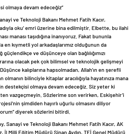
çisi olmaya devam edeceğiz”
ayi ve Teknoloji Bakanı Mehmet Fatih Kacır,
ıyla oku’ emri üzerine bina edilmiştir. Elbette, bu ilahi
ması manası taşıdığına inanıyoruz. Fakat bununla
da en kıymetli yol arkadaşlarımız olduğunun da
ğ güçlendikçe ve düşünceye olan bağlılığımızı
rarına olacak pek çok bilimsel ve teknolojik gelişmeyi
Düşünce kalıplarına hapsolmadan, Allah’ın en şerefli
n olmanın bilinciyle kitaplar aracılığıyla hayatınıza mana
erin destekçisi olmaya devam edeceğiz. Siz yeter ki
n vazgeçmeyin. Sözlerime son verirken, Eskişehir’i
jesi’nin şimdiden hayırlı uğurlu olmasını diliyor
rum” diyerek sözlerini bitirdi.
y, Sanayi ve Teknoloji Bakanı Mehmet Fatih Kacır, AK
z, İl Milli Eğitim Müdürü Sinan Aydın, TEİ Genel Müdürü