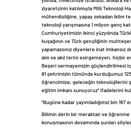
yılında, milletimize İstanbul, Ankara 
ziyaretçinin katılımıyla Milli Teknoloji
mühendisliğine, yapay zekadan iklim te
teknoloji yarışmasına 1 milyon genç kat
Cumhuriyetimizin ikinci yüzyılında Tür
kuşağının ve Türk gençliğinin muhteşe
yapamazsınız diyenlere inat imkansız d
alın ve akıl terini esirgemeyen, hiçbir 
Beşeri sermayemizin güçlendirilmesi iç
81 şehrimizin tümünde kurduğumuz 125 D
öğrencimize, geleceğin teknolojilerini şe
eğitim imkanı sunuyoruz” ifadelerini kul
“Bugüne kadar yayımladığımız bin 167 e
Bilimin derin bir meraktan ve öğrenme
konuşmasının devamında şunları söyled