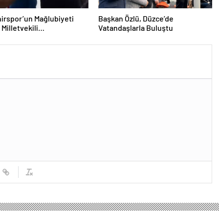
irspor’un Mağlubiyeti
Başkan Özlü, Düzce’de
Milletvekili
Vatandaşlarla Buluştu
ğlu’ndan Destek