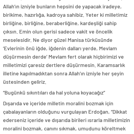
Allah’ın izniyle bunların hepsini de yapacak iradeye,
birikime, hazırlığa, kadroya sahibiz. Yeter ki milletimiz
birliğine, birliğine, beraberliğine, kardeşliği sahip
çıksın. Emin olun gerisi sadece vakit ve öncelik
meselesidir. Ne diyor güzel Manisa türküsünde
‘Evlerinin önü iğde, iğdenin dalları yerde, Mevlam
düşürmesin derde’ Mevlam fert olarak hiçbirimizi ve
milletimizi çaresiz dertlere düşürmesin. Karamsarlık
illetine kapılmadıktan sonra Allah’ın izniyle her şeyin
üstesinden geliriz.
“Bugünkü sıkıntıları da hal yoluna koyacağız”
Dışarıda ve içeride milletin moralini bozmak için
çabalayanların olduğunu vurgulayan Erdoğan, “Dikkat
ederseniz içeride ve dışarıda birileri ısrarla milletimizin
moralini bozmak, canını sıkmak, umudunu köreltmek