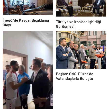
İnegöl’de Kavga: Bıçaklama
Türkiye ve İran’dan İşbirliği
Olayı
Görüşmesi
Başkan Özlü, Düzce’de
Vatandaşlarla Buluştu