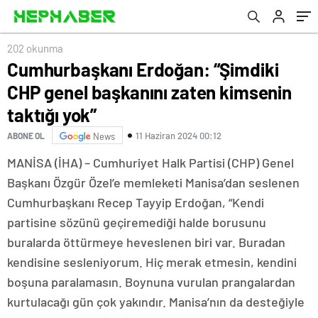
202 okunma
Cumhurbaşkanı Erdoğan: “Şimdiki
CHP genel başkanını zaten kimsenin
taktığı yok”
11 Haziran 2024 00:12
ABONE OL
News
MANİSA (İHA) – Cumhuriyet Halk Partisi (CHP) Genel
Başkanı Özgür Özel’e memleketi Manisa’dan seslenen
Cumhurbaşkanı Recep Tayyip Erdoğan, “Kendi
partisine sözünü geçiremediği halde borusunu
buralarda öttürmeye heveslenen biri var. Buradan
kendisine sesleniyorum. Hiç merak etmesin, kendini
boşuna paralamasın. Boynuna vurulan prangalardan
kurtulacağı gün çok yakındır. Manisa’nın da desteğiyle