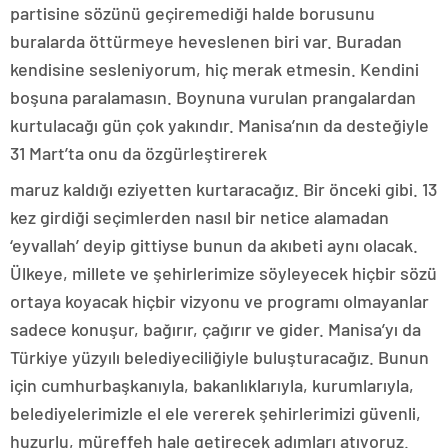
partisine sözünü geçiremediği halde borusunu
buralarda öttürmeye heveslenen biri var. Buradan
kendisine sesleniyorum, hiç merak etmesin. Kendini
boşuna paralamasın. Boynuna vurulan prangalardan
kurtulacağı gün çok yakındır. Manisa’nın da desteğiyle
31 Mart’ta onu da özgürleştirerek
maruz kaldığı eziyetten kurtaracağız. Bir önceki gibi. 13
kez girdiği seçimlerden nasıl bir netice alamadan
‘eyvallah’ deyip gittiyse bunun da akıbeti aynı olacak.
Ülkeye, millete ve şehirlerimize söyleyecek hiçbir sözü
ortaya koyacak hiçbir vizyonu ve programı olmayanlar
sadece konuşur, bağırır, çağırır ve gider. Manisa’yı da
Türkiye yüzyılı belediyeciliğiyle buluşturacağız. Bunun
için cumhurbaşkanıyla, bakanlıklarıyla, kurumlarıyla,
belediyelerimizle el ele vererek şehirlerimizi güvenli,
huzurlu, müreffeh hale getirecek adımları atıyoruz.