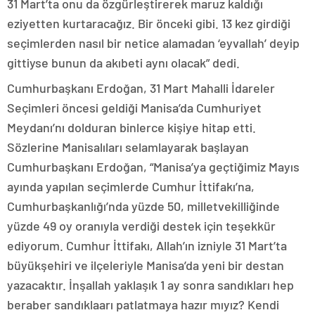
31 Mart’ta onu da özgürleştirerek maruz kaldığı
eziyetten kurtaracağız. Bir önceki gibi. 13 kez girdiği
seçimlerden nasıl bir netice alamadan ‘eyvallah’ deyip
gittiyse bunun da akıbeti aynı olacak” dedi.
Cumhurbaşkanı Erdoğan, 31 Mart Mahalli İdareler
Seçimleri öncesi geldiği Manisa’da Cumhuriyet
Meydanı’nı dolduran binlerce kişiye hitap etti.
Sözlerine Manisalıları selamlayarak başlayan
Cumhurbaşkanı Erdoğan, “Manisa’ya geçtiğimiz Mayıs
ayında yapılan seçimlerde Cumhur İttifakı’na,
Cumhurbaşkanlığı’nda yüzde 50, milletvekilliğinde
yüzde 49 oy oranıyla verdiği destek için teşekkür
ediyorum. Cumhur İttifakı, Allah’ın izniyle 31 Mart’ta
büyükşehiri ve ilçeleriyle Manisa’da yeni bir destan
yazacaktır. İnşallah yaklaşık 1 ay sonra sandıkları hep
beraber sandıklaarı patlatmaya hazır mıyız? Kendi