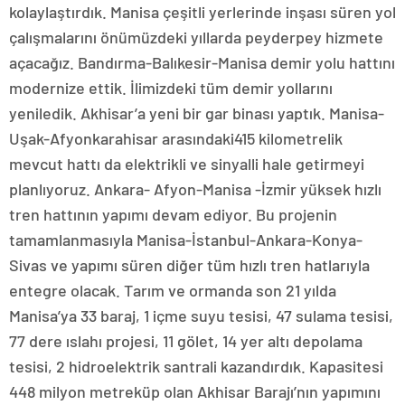
kolaylaştırdık. Manisa çeşitli yerlerinde inşası süren yol
çalışmalarını önümüzdeki yıllarda peyderpey hizmete
açacağız. Bandırma-Balıkesir-Manisa demir yolu hattını
modernize ettik. İlimizdeki tüm demir yollarını
yeniledik. Akhisar’a yeni bir gar binası yaptık. Manisa-
Uşak-Afyonkarahisar arasındaki415 kilometrelik
mevcut hattı da elektrikli ve sinyalli hale getirmeyi
planlıyoruz. Ankara- Afyon-Manisa -İzmir yüksek hızlı
tren hattının yapımı devam ediyor. Bu projenin
tamamlanmasıyla Manisa-İstanbul-Ankara-Konya-
Sivas ve yapımı süren diğer tüm hızlı tren hatlarıyla
entegre olacak. Tarım ve ormanda son 21 yılda
Manisa’ya 33 baraj, 1 içme suyu tesisi, 47 sulama tesisi,
77 dere ıslahı projesi, 11 gölet, 14 yer altı depolama
tesisi, 2 hidroelektrik santrali kazandırdık. Kapasitesi
448 milyon metreküp olan Akhisar Barajı’nın yapımını