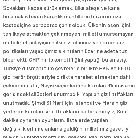
Sokakları, kaosa sürüklemek, ülke ateşe ve kana
bulamak isteyen karanlık mahfillerin huzurumuza
kastedişine beraberce şahit olduk. Ülkenin esenliğini,
tehlikeye atmaktan çekinmeyen, milleti umursamayan
muhalefet anlayışının ilkesiz, ölçüsüz ve sorumsuz
politikaları yaşadığımız sıkıntıların üzerine adeta tuz
biber ekti. CHP’nin lokomotifliğini yaptığı bu anlayış,
Türkiye düşmanı tüm çevrelerle birlikte PKK ve FETÖ
gibi terör örgütleriyle birlikte hareket etmekten dahi
çekinmemiştir. Mayıs seçimlerinde kurulan 6’lı masanın
gerisindeki silüetleri unutmadık. Yapılan gizli ittifakları
unutmadık. Şimdi 31 Mart için İstanbul ve Mersin gibi
yerlerde kurulan kirli ittifakların da farkındayız. Son
dakika oynanan oyunların, listelerde yapılan
değişikliklerin ne anlama geldiğini milletimiz gayet iyi
biliyor. Bunlarda mertliğin, delikanlılığın, harbiliğin ve