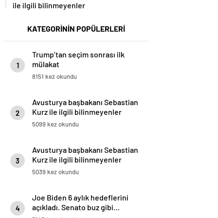
ile ilgili bilinmeyenler
KATEGORİNİN POPÜLERLERİ
Trump’tan seçim sonrası ilk
mülakat
1
8151 kez okundu
Avusturya başbakanı Sebastian
Kurz ile ilgili bilinmeyenler
2
5099 kez okundu
Avusturya başbakanı Sebastian
Kurz ile ilgili bilinmeyenler
3
5039 kez okundu
Joe Biden 6 aylık hedeflerini
açıkladı. Senato buz gibi…
4