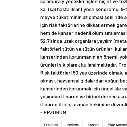
salamura yiyecekler, işlenmiş et ve tuz
kalıtsal hastalıklar (lynch sendromu, li
meyve tüketiminin az olması şeklinde a
için risk faktörlerine dikkat etmek gere
hem de kanser nedenli ölüm sıralamasın
52,7’sinde uzak organlara yayılım (meta
faktörleri tütün ve tütün ürünleri kulla
kanserinden korunmanın en önemli yolu 
ürünleri sık olarak kullanılmaktadır. Pr
Risk faktörleri 50 yaş üzerinde olmak, a
olması, hayvansal gıdalardan yoğun bes
kanserinden korunmak için öncelikle sağl
yaşından itibaren ve birinci derece ak
itibaren üroloji uzman hekimine düzenl
– ERZURUM
Erzurum
İlimizde
Kanser
Mide Kanser