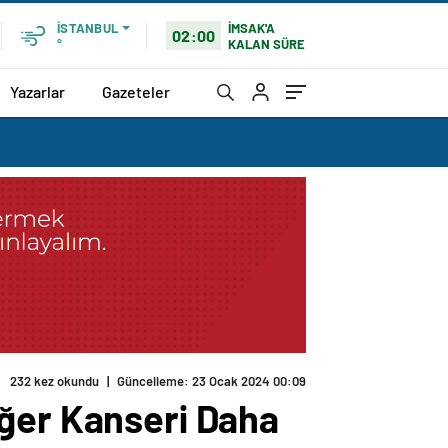
İMSAK'A
İSTANBUL
02:00
KALAN SÜRE
°
Yazarlar
Gazeteler
232 kez okundu
|
Güncelleme: 23 Ocak 2024 00:09
iğer Kanseri Daha