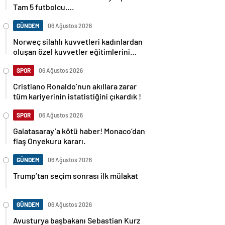
Tam 5 futbolcu….
GÜNDEM
06 Ağustos 2026
Norweç silahlı kuvvetleri kadınlardan
oluşan özel kuvvetler eğitimlerini
başlattı.
SPOR
06 Ağustos 2026
Cristiano Ronaldo’nun akıllara zarar
tüm kariyerinin istatistiğini çıkardık !
SPOR
06 Ağustos 2026
Galatasaray’a kötü haber! Monaco’dan
flaş Onyekuru kararı.
GÜNDEM
06 Ağustos 2026
Trump’tan seçim sonrası ilk mülakat
GÜNDEM
06 Ağustos 2026
Avusturya başbakanı Sebastian Kurz