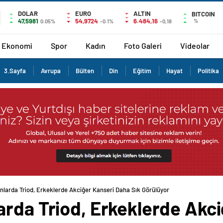
DOLAR
EURO
ALTIN
BITCOIN
47,5981
54,9724
6.484,16
%
0.05%
-0.1%
-0,18
Ekonomi
Spor
Kadın
Foto Galeri
Videolar
3.Sayfa
Avrupa
Bülten
Din
Eğitim
Hayat
Politika
nlarda Triod, Erkeklerde Akciğer Kanseri Daha Sık Görülüyor
arda Triod, Erkeklerde Akc