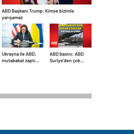
ABD Başkanı Trump: Kimse bizimle
yarışamaz
Ukrayna ile ABD,
ABD basını: ABD
mutabakat zaptı
Suriye’den çok
imzaladı
sayıda asker
çekecek