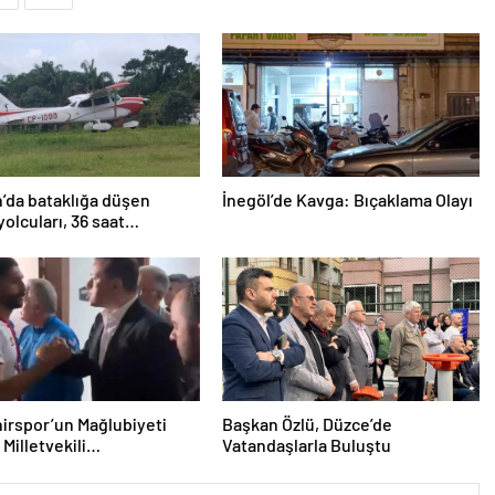
’da bataklığa düşen
İnegöl’de Kavga: Bıçaklama Olayı
yolcuları, 36 saat
lmayı bekledi
irspor’un Mağlubiyeti
Başkan Özlü, Düzce’de
Milletvekili
Vatandaşlarla Buluştu
ğlu’ndan Destek