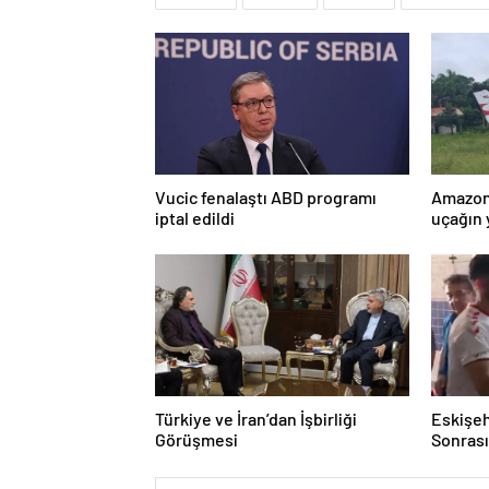
Vucic fenalaştı ABD programı
Amazon
iptal edildi
uçağın 
kurtarı
Türkiye ve İran’dan İşbirliği
Eskişeh
Görüşmesi
Sonrası 
Hatipo