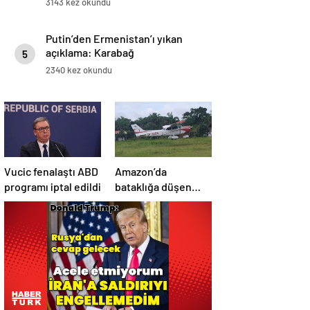
3143 kez okundu
Putin’den Ermenistan’ı yıkan
açıklama: Karabağ
5
Azerbaycan’ın ayrılmaz bir
2340 kez okundu
parçasıdır!
Vucic fenalaştı ABD
Amazon’da
programı iptal edildi
bataklığa düşen
uçağın yolcuları, 36
saat kurtarılmayı
bekledi