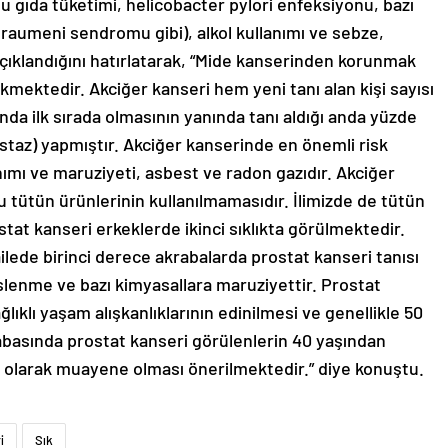
lu gıda tüketimi, helicobacter pylori enfeksiyonu, bazı
-fraumeni sendromu gibi), alkol kullanımı ve sebze,
çıklandığını hatırlatarak, “Mide kanserinden korunmak
kmektedir. Akciğer kanseri hem yeni tanı alan kişi sayısı
da ilk sırada olmasının yanında tanı aldığı anda yüzde
staz) yapmıştır. Akciğer kanserinde en önemli risk
nımı ve maruziyeti, asbest ve radon gazıdır. Akciğer
tütün ürünlerinin kullanılmamasıdır. İlimizde de tütün
ostat kanseri erkeklerde ikinci sıklıkta görülmektedir.
ilede birinci derece akrabalarda prostat kanseri tanısı
lenme ve bazı kimyasallara maruziyettir. Prostat
ıklı yaşam alışkanlıklarının edinilmesi ve genellikle 50
rabasında prostat kanseri görülenlerin 40 yaşından
i olarak muayene olması önerilmektedir.” diye konuştu.
i
Sık