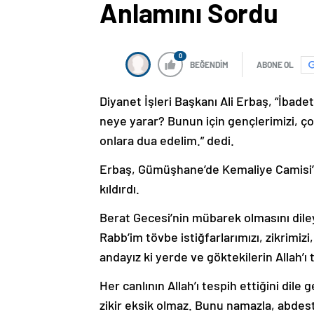
Anlamını Sordu
0
BEĞENDİM
ABONE OL
Diyanet İşleri Başkanı Ali Erbaş, “İba
neye yarar? Bunun için gençlerimizi, ço
onlara dua edelim.” dedi.
Erbaş, Gümüşhane’de Kemaliye Camisi
kıldırdı.
Berat Gecesi’nin mübarek olmasını dil
Rabb’im tövbe istiğfarlarımızı, zikrimizi,
andayız ki yerde ve göktekilerin Allah’ı 
Her canlının Allah’ı tespih ettiğini dile
zikir eksik olmaz. Bunu namazla, abdes