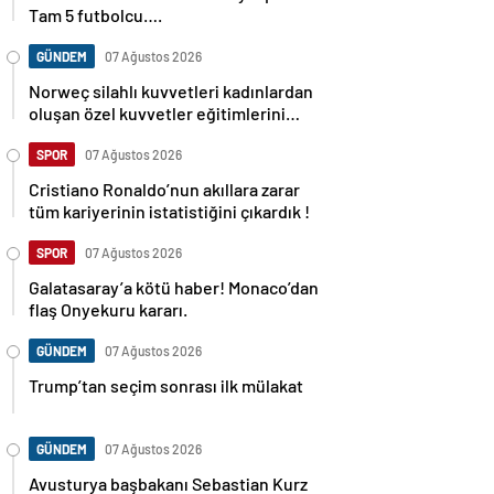
Tam 5 futbolcu….
GÜNDEM
07 Ağustos 2026
Norweç silahlı kuvvetleri kadınlardan
oluşan özel kuvvetler eğitimlerini
başlattı.
SPOR
07 Ağustos 2026
Cristiano Ronaldo’nun akıllara zarar
tüm kariyerinin istatistiğini çıkardık !
SPOR
07 Ağustos 2026
Galatasaray’a kötü haber! Monaco’dan
flaş Onyekuru kararı.
GÜNDEM
07 Ağustos 2026
Trump’tan seçim sonrası ilk mülakat
GÜNDEM
07 Ağustos 2026
Avusturya başbakanı Sebastian Kurz