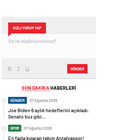
HIZLI YORUM YAP
GÖNDER
SON DAKİKA
HABERLERİ
GÜNDEM
07 Ağustos 2026
Joe Biden 6 aylık hedeflerini açıkladı.
Senato buz gibi…
SPOR
07 Ağustos 2026
En fazla kızaran takım Antalyaspor!