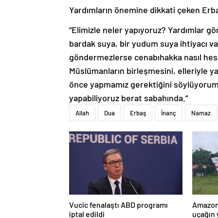
Yardımların önemine dikkati çeken Erba
“Elimizle neler yapıyoruz? Yardımlar gö
bardak suya, bir yudum suya ihtiyacı v
göndermezlerse cenabıhakka nasıl hes
Müslümanların birleşmesini, elleriyle 
önce yapmamız gerektiğini söylüyorum s
yapabiliyoruz berat sabahında.”
Allah
Dua
Erbaş
İnanç
Namaz
Vucic fenalaştı ABD programı
Amazon
iptal edildi
uçağın 