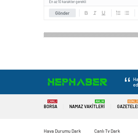
En az 10 karakter gerekli
Gönder
Ha
ed
CANLI
ANLIK
GÜNLÜ
BORSA
NAMAZ VAKITLERI
GAZETELE
Hava Durumu Dark
Canlı Tv Dark