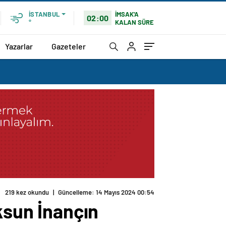
İMSAK'A
İSTANBUL
02:00
KALAN SÜRE
°
Yazarlar
Gazeteler
219 kez okundu
|
Güncelleme: 14 Mayıs 2024 00:54
ksun İnançın