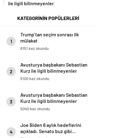
ile ilgili bilinmeyenler
KATEGORİNİN POPÜLERLERİ
Trump’tan seçim sonrası ilk
mülakat
1
8151 kez okundu
Avusturya başbakanı Sebastian
Kurz ile ilgili bilinmeyenler
2
5100 kez okundu
Avusturya başbakanı Sebastian
Kurz ile ilgili bilinmeyenler
3
5040 kez okundu
Joe Biden 6 aylık hedeflerini
açıkladı. Senato buz gibi…
4