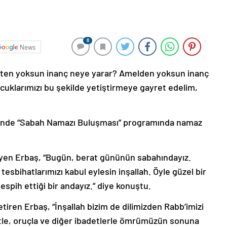
0
News
detten yoksun inanç neye yarar? Amelden yoksun inanç
cuklarımızı bu şekilde yetiştirmeye gayret edelim,
’nde “Sabah Namazı Buluşması” programında namaz
eyen Erbaş, “Bugün, berat gününün sabahındayız.
 tesbihatlarımızı kabul eylesin inşallah. Öyle güzel bir
tespih ettiği bir andayız.” diye konuştu.
 getiren Erbaş, “İnşallah bizim de dilimizden Rabb’imizi
tle, oruçla ve diğer ibadetlerle ömrümüzün sonuna