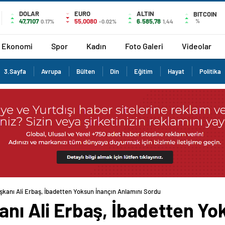
DOLAR
EURO
ALTIN
BITCOIN
47,7107
55,0080
6.585,78
%
0.17%
-0.02%
1,44
Ekonomi
Spor
Kadın
Foto Galeri
Videolar
3.Sayfa
Avrupa
Bülten
Din
Eğitim
Hayat
Politika
aşkanı Ali Erbaş, İbadetten Yoksun İnançın Anlamını Sordu
kanı Ali Erbaş, İbadetten Yo