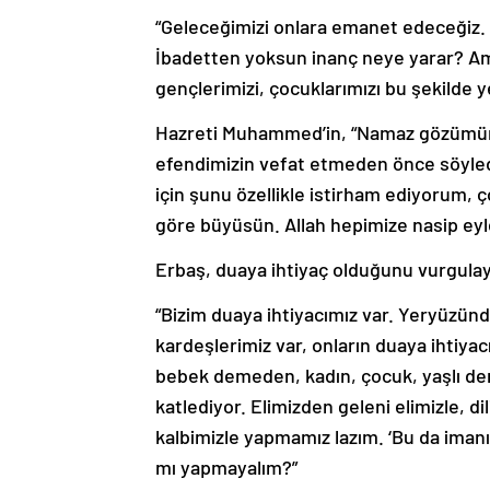
“Geleceğimizi onlara emanet edeceğiz.
İbadetten yoksun inanç neye yarar? A
gençlerimizi, çocuklarımızı bu şekilde 
Hazreti Muhammed’in, “Namaz gözümün 
efendimizin vefat etmeden önce söyled
için şunu özellikle istirham ediyorum, ç
göre büyüsün. Allah hepimize nasip eyl
Erbaş, duaya ihtiyaç olduğunu vurgula
“Bizim duaya ihtiyacımız var. Yeryüzün
kardeşlerimiz var, onların duaya ihtiyacı
bebek demeden, kadın, çocuk, yaşlı d
katlediyor. Elimizden geleni elimizle, di
kalbimizle yapmamız lazım. ‘Bu da iman
mı yapmayalım?”