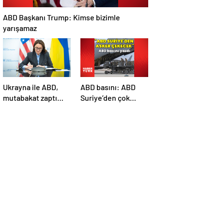
ABD Başkanı Trump: Kimse bizimle
yarışamaz
Ukrayna ile ABD,
ABD basını: ABD
mutabakat zaptı
Suriye’den çok
imzaladı
sayıda asker
çekecek