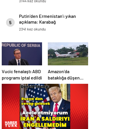
3144 kez okundu
Putin’den Ermenistan’ı yıkan
açıklama: Karabağ
5
Azerbaycan’ın ayrılmaz bir
2341 kez okundu
parçasıdır!
Vucic fenalaştı ABD
Amazon’da
programı iptal edildi
bataklığa düşen
uçağın yolcuları, 36
saat kurtarılmayı
bekledi