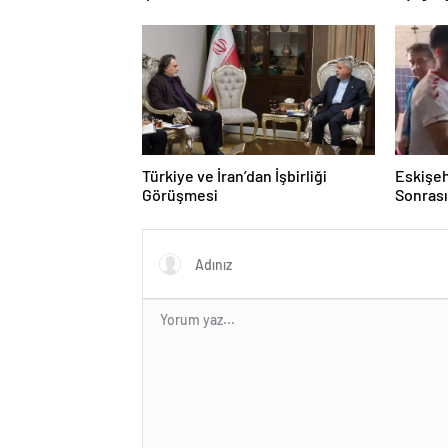
kurtarı
Türkiye ve İran’dan İşbirliği
Eskişeh
Görüşmesi
Sonrası 
Hatipo