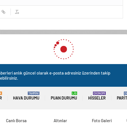
berleri anlık güncel olarak e-posta adresiniz üzerinden takip
ebilirsiniz.
K
TAHMİNİ
LİG
EKONOMİ
E
R
HAVA DURUMU
PUAN DURUMU
HISSELER
PARI
Canlı Borsa
Altınlar
Foto Galeri