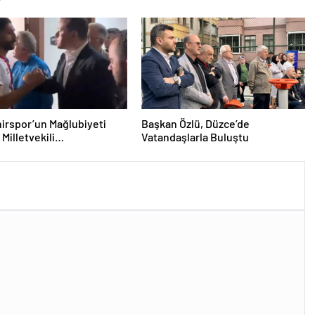
lmayı bekledi
irspor’un Mağlubiyeti
Başkan Özlü, Düzce’de
Milletvekili
Vatandaşlarla Buluştu
ğlu’ndan Destek