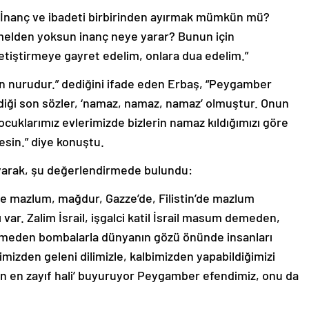
 İnanç ve ibadeti birbirinden ayırmak mümkün mü?
melden yoksun inanç neye yarar? Bunun için
yetiştirmeye gayret edelim, onlara dua edelim.”
nurudur.” dediğini ifade eden Erbaş, “Peygamber
iği son sözler, ‘namaz, namaz, namaz’ olmuştur. Onun
ocuklarımız evlerimizde bizlerin namaz kıldığımızı göre
esin.” diye konuştu.
yarak, şu değerlendirmede bulundu:
de mazlum, mağdur, Gazze’de, Filistin’de mazlum
 var. Zalim İsrail, işgalci katil İsrail masum demeden,
emeden bombalarla dünyanın gözü önünde insanları
limizden geleni dilimizle, kalbimizden yapabildiğimizi
ın en zayıf hali’ buyuruyor Peygamber efendimiz, onu da