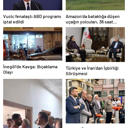
Amazon’da bataklığa düşen
Vucic fenalaştı ABD programı
uçağın yolcuları, 36 saat
iptal edildi
kurtarılmayı bekledi
İnegöl’de Kavga: Bıçaklama
Türkiye ve İran’dan İşbirliği
Olayı
Görüşmesi