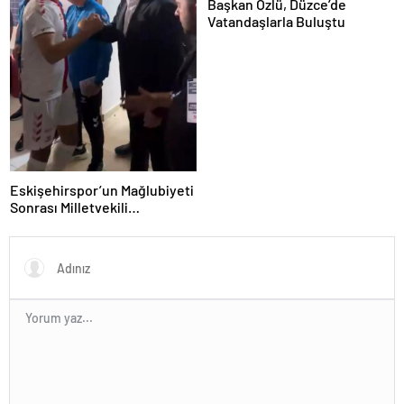
Başkan Özlü, Düzce’de
Vatandaşlarla Buluştu
Eskişehirspor’un Mağlubiyeti
Sonrası Milletvekili
Hatipoğlu’ndan Destek