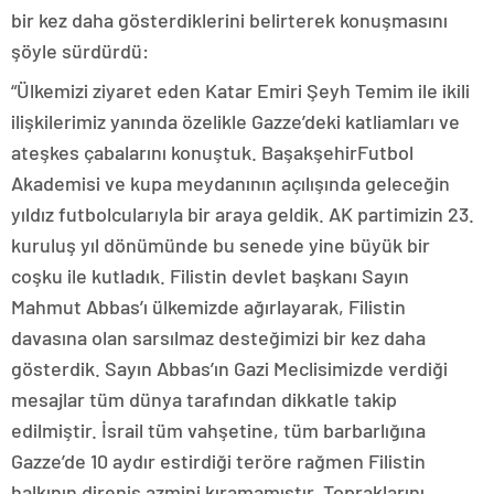
bir kez daha gösterdiklerini belirterek konuşmasını
şöyle sürdürdü:
“Ülkemizi ziyaret eden Katar Emiri Şeyh Temim ile ikili
ilişkilerimiz yanında özelikle Gazze’deki katliamları ve
ateşkes çabalarını konuştuk. BaşakşehirFutbol
Akademisi ve kupa meydanının açılışında geleceğin
yıldız futbolcularıyla bir araya geldik. AK partimizin 23.
kuruluş yıl dönümünde bu senede yine büyük bir
coşku ile kutladık. Filistin devlet başkanı Sayın
Mahmut Abbas’ı ülkemizde ağırlayarak, Filistin
davasına olan sarsılmaz desteğimizi bir kez daha
gösterdik. Sayın Abbas’ın Gazi Meclisimizde verdiği
mesajlar tüm dünya tarafından dikkatle takip
edilmiştir. İsrail tüm vahşetine, tüm barbarlığına
Gazze’de 10 aydır estirdiği teröre rağmen Filistin
halkının direniş azmini kıramamıştır. Topraklarını