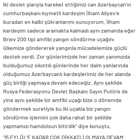
iki devlet şiarıyla hareket ettiğimiz can Azerbaycan’ın
cumhurbaşkanı kıymetli kardeşim İlham Aliyev’e
buradan en kalbi şükranlarımı sunuyorum. İlham
kardeşim sadece aramakta kalmadı aynı zamanda eğer
Briev 200 tipi amfibi yangın söndürme uçağını
ülkemize göndererek yangınla mücadelemize güçlü
destek verdi. Zor günlerimizde her zaman yanımızda
bulduğumuz sıkıntılı günlerinde her daim yanlarında
olduğumuz Azerbaycanlı kardeşlerimiz de her alanda
güç birliği yapmaya devam edeceğiz. Aynı şekilde
Rusya Federasyonu Devlet Başkanı Sayın Putin’e de
yine aynı şekilde bir amfibi uçağı bize o dönemde
göndermek suretiyle bu iki uçakla biz yangın
söndürme işlemini çok daha rahat bir şekilde
yapmamızı hamdolsun bitirdik” diye konuştu.
’15 EYLÜL’E KADAR ÇOK DİKKATLİ OLMAYA DEVAM