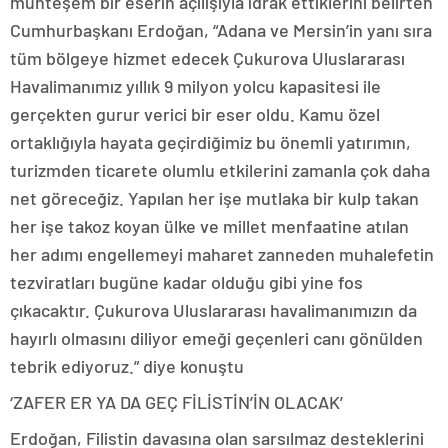
muhteşem bir eserin açılışıyla idrak ettiklerini belirten
Cumhurbaşkanı Erdoğan, “Adana ve Mersin’in yanı sıra
tüm bölgeye hizmet edecek Çukurova Uluslararası
Havalimanımız yıllık 9 milyon yolcu kapasitesi ile
gerçekten gurur verici bir eser oldu. Kamu özel
ortaklığıyla hayata geçirdiğimiz bu önemli yatırımın,
turizmden ticarete olumlu etkilerini zamanla çok daha
net göreceğiz. Yapılan her işe mutlaka bir kulp takan
her işe takoz koyan ülke ve millet menfaatine atılan
her adımı engellemeyi maharet zanneden muhalefetin
tezviratları bugüne kadar olduğu gibi yine fos
çıkacaktır. Çukurova Uluslararası havalimanımızın da
hayırlı olmasını diliyor emeği geçenleri canı gönülden
tebrik ediyoruz.” diye konuştu
‘ZAFER ER YA DA GEÇ FİLİSTİN’İN OLACAK’
Erdoğan, Filistin davasına olan sarsılmaz desteklerini