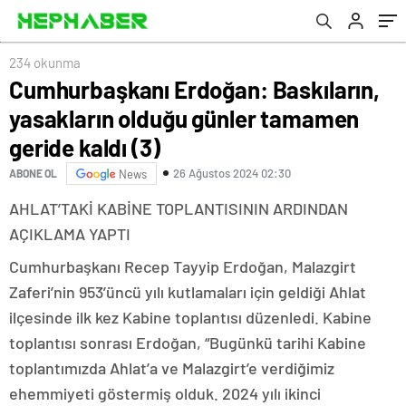
kaldı (3)
önümüzde duracak hiçbir güç yoktur
234 okunma
Cumhurbaşkanı Erdoğan: Baskıların,
yasakların olduğu günler tamamen
geride kaldı (3)
26 Ağustos 2024 02:30
ABONE OL
News
AHLAT’TAKİ KABİNE TOPLANTISININ ARDINDAN
AÇIKLAMA YAPTI
Cumhurbaşkanı Recep Tayyip Erdoğan, Malazgirt
Zaferi’nin 953’üncü yılı kutlamaları için geldiği Ahlat
ilçesinde ilk kez Kabine toplantısı düzenledi. Kabine
toplantısı sonrası Erdoğan, “Bugünkü tarihi Kabine
toplantımızda Ahlat’a ve Malazgirt’e verdiğimiz
ehemmiyeti göstermiş olduk. 2024 yılı ikinci