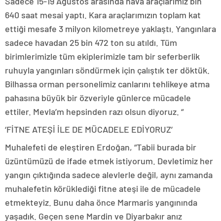
Sadece 15-19 Ağustos arasında hava araçlarımız bin
640 saat mesai yaptı. Kara araçlarımızın toplam kat
ettiği mesafe 3 milyon kilometreye yaklaştı. Yangınlara
sadece havadan 25 bin 472 ton su atıldı. Tüm
birimlerimizle tüm ekiplerimizle tam bir seferberlik
ruhuyla yangınları söndürmek için çalıştık ter döktük.
Bilhassa orman personelimiz canlarını tehlikeye atma
pahasına büyük bir özveriyle günlerce mücadele
ettiler. Mevla’m hepsinden razı olsun diyoruz. “
‘FİTNE ATEŞİ İLE DE MÜCADELE EDİYORUZ’
Muhalefeti de eleştiren Erdoğan, “Tabii burada bir
üzüntümüzü de ifade etmek istiyorum. Devletimiz her
yangın çıktığında sadece alevlerle değil, aynı zamanda
muhalefetin körüklediği fitne ateşi ile de mücadele
etmekteyiz. Bunu daha önce Marmaris yangınında
yaşadık. Geçen sene Mardin ve Diyarbakır anız