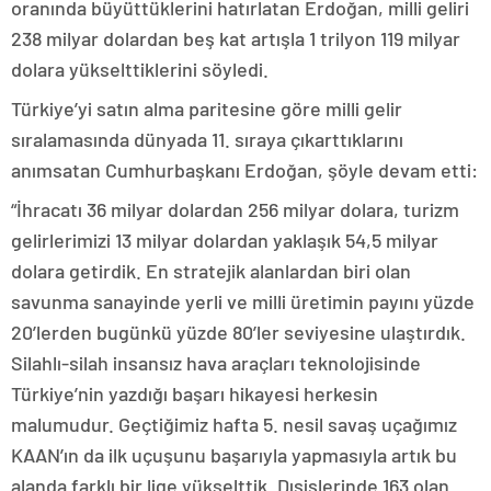
oranında büyüttüklerini hatırlatan Erdoğan, milli geliri
238 milyar dolardan beş kat artışla 1 trilyon 119 milyar
dolara yükselttiklerini söyledi.
Türkiye’yi satın alma paritesine göre milli gelir
sıralamasında dünyada 11. sıraya çıkarttıklarını
anımsatan Cumhurbaşkanı Erdoğan, şöyle devam etti:
“İhracatı 36 milyar dolardan 256 milyar dolara, turizm
gelirlerimizi 13 milyar dolardan yaklaşık 54,5 milyar
dolara getirdik. En stratejik alanlardan biri olan
savunma sanayinde yerli ve milli üretimin payını yüzde
20’lerden bugünkü yüzde 80’ler seviyesine ulaştırdık.
Silahlı-silah insansız hava araçları teknolojisinde
Türkiye’nin yazdığı başarı hikayesi herkesin
malumudur. Geçtiğimiz hafta 5. nesil savaş uçağımız
KAAN’ın da ilk uçuşunu başarıyla yapmasıyla artık bu
alanda farklı bir lige yükselttik. Dışişlerinde 163 olan