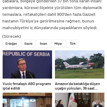
çabalara, bölgeye gönderilen 37 bin tona varan insani
yardımlara, küresel ölçekte yürütülen tüm diplomatik
temaslara, refakatçileri dahil 900’den fazla Gazzeli
hastanın Türkiye’ye getirilmesine rağmen, bunun
mahcubiyetini iç dünyalarında yaşadıklarını söyledi.
(Sürecek)
Erdoğan
Gazze
İnsan
Milyar
Türk
Amazon’da bataklığa düşen
Vucic fenalaştı ABD programı
uçağın yolcuları, 36 saat
iptal edildi
kurtarılmayı bekledi