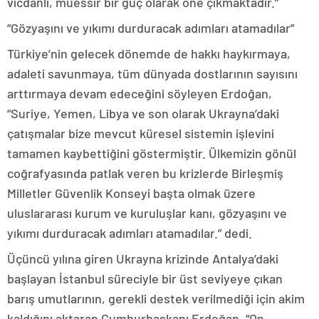
vicdanlı, müessir bir güç olarak öne çıkmaktadır.”
“Gözyaşını ve yıkımı durduracak adımları atamadılar”
Türkiye’nin gelecek dönemde de hakkı haykırmaya,
adaleti savunmaya, tüm dünyada dostlarının sayısını
arttırmaya devam edeceğini söyleyen Erdoğan,
“Suriye, Yemen, Libya ve son olarak Ukrayna’daki
çatışmalar bize mevcut küresel sistemin işlevini
tamamen kaybettiğini göstermiştir. Ülkemizin gönül
coğrafyasında patlak veren bu krizlerde Birleşmiş
Milletler Güvenlik Konseyi başta olmak üzere
uluslararası kurum ve kuruluşlar kanı, gözyaşını ve
yıkımı durduracak adımları atamadılar.” dedi.
Üçüncü yılına giren Ukrayna krizinde Antalya’daki
başlayan İstanbul süreciyle bir üst seviyeye çıkan
barış umutlarının, gerekli destek verilmediği için akim
kaldığını aktaran Cumhurbaşkanı Erdoğan, “On