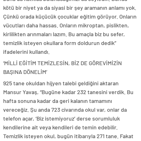
kötü bir niyet ya da siyasi bir şey aramanın anlamı yok.
Çünkü orada küçücük çocuklar eğitim görüyor. Onların
vücutları daha hassas. Onların mikroptan, pislikten,
kirlilikten arınmaları lazım. Bu amaçla biz bu sefer,
temizlik isteyen okullara form doldurun dedik”
ifadelerini kullandı.
‘MİLLİ EĞİTİM TEMİZLESİN, BİZ DE GÖREVİMİZİN
BAŞINA DÖNELİM’
925 tane okuldan hijyen talebi geldiğini aktaran
Mansur Yavaş, “Bugüne kadar 232 tanesini verdik. Bu
hafta sonuna kadar da geri kalanın tamamını
vereceğiz. Şu anda 723 civarında okul var, onlar da
telefon açar, ‘Biz istemiyoruz’ derse sorumluluk
kendilerine ait veya kendileri de temin edebilir.
Temizlik isteyen okul, bugün itibarıyla 271 tane. Fakat