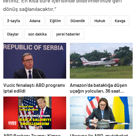
iletiniz. En kısa süre içerisinde bildirimlerinize geri
dönüş sağlanılacaktır.”
3-sayfa
Adana
Eğitim
Güvenlik
Hukuk
Kavga
Olaylar
son dakika
yerel haberler
Amazon’da bataklığa düşen
Vucic fenalaştı ABD programı
uçağın yolcuları, 36 saat
iptal edildi
kurtarılmayı bekledi
ABD Başkanı Trump: Kimse
Ukrayna ile ABD, mutabakat