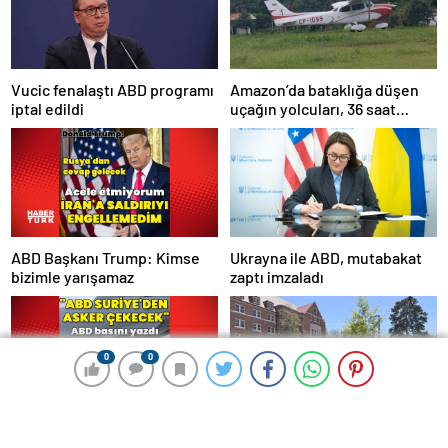
Amazon’da bataklığa düşen
Vucic fenalaştı ABD programı
uçağın yolcuları, 36 saat
iptal edildi
kurtarılmayı bekledi
ABD Başkanı Trump: Kimse
Ukrayna ile ABD, mutabakat
bizimle yarışamaz
zaptı imzaladı
0
0
0
0
0
0
0
0
ABD basını: ABD Suriye’den
ABD’de üniversitede
çok sayıda asker çekecek
düzenlenen saldırıda 2 kişi