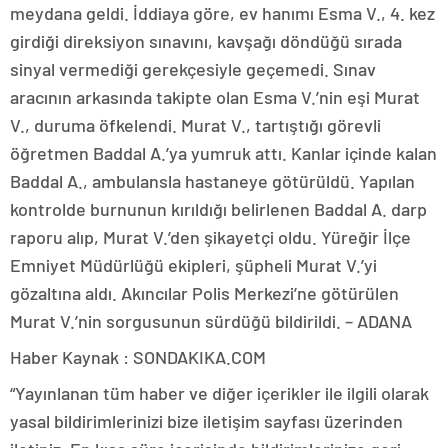
meydana geldi. İddiaya göre, ev hanımı Esma V., 4. kez
girdiği direksiyon sınavını, kavşağı döndüğü sırada
sinyal vermediği gerekçesiyle geçemedi. Sınav
aracının arkasında takipte olan Esma V.’nin eşi Murat
V., duruma öfkelendi. Murat V., tartıştığı görevli
öğretmen Baddal A.’ya yumruk attı. Kanlar içinde kalan
Baddal A., ambulansla hastaneye götürüldü. Yapılan
kontrolde burnunun kırıldığı belirlenen Baddal A. darp
raporu alıp, Murat V.’den şikayetçi oldu. Yüreğir İlçe
Emniyet Müdürlüğü ekipleri, şüpheli Murat V.’yi
gözaltına aldı. Akıncılar Polis Merkezi’ne götürülen
Murat V.’nin sorgusunun sürdüğü bildirildi. – ADANA
Haber Kaynak : SONDAKIKA.COM
“Yayınlanan tüm haber ve diğer içerikler ile ilgili olarak
yasal bildirimlerinizi bize iletişim sayfası üzerinden