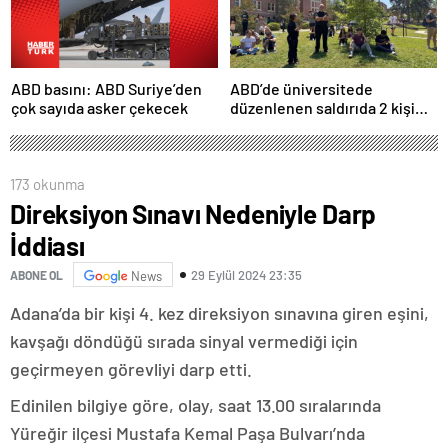
ABD basını: ABD Suriye’den
ABD’de üniversitede
çok sayıda asker çekecek
düzenlenen saldırıda 2 kişi
hayatını kaybetti
173 okunma
Direksiyon Sınavı Nedeniyle Darp
İddiası
29 Eylül 2024 23:35
ABONE OL
News
Adana’da bir kişi 4. kez direksiyon sınavına giren eşini,
kavşağı döndüğü sırada sinyal vermediği için
geçirmeyen görevliyi darp etti.
Edinilen bilgiye göre, olay, saat 13.00 sıralarında
Yüreğir ilçesi Mustafa Kemal Paşa Bulvarı’nda