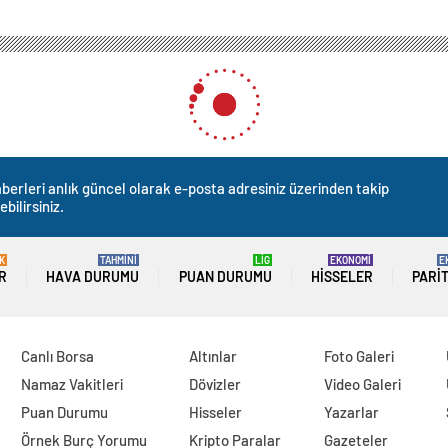
berleri anlık güncel olarak e-posta adresiniz üzerinden takip
ebilirsiniz.
K
TAHMİNİ
LİG
EKONOMİ
E
R
HAVA DURUMU
PUAN DURUMU
HISSELER
PARI
Canlı Borsa
Altınlar
Foto Galeri
Namaz Vakitleri
Dövizler
Video Galeri
Puan Durumu
Hisseler
Yazarlar
Örnek Burç Yorumu
Kripto Paralar
Gazeteler