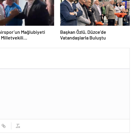
irspor’un Mağlubiyeti
Başkan Özlü, Düzce’de
Milletvekili
Vatandaşlarla Buluştu
ğlu’ndan Destek