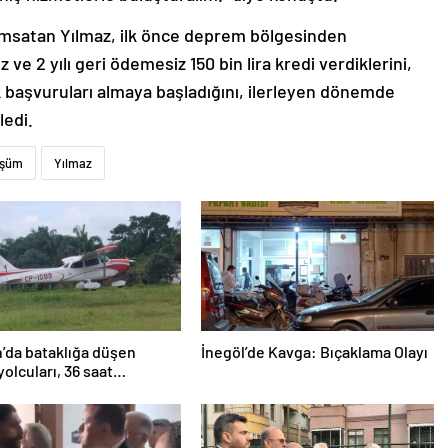
nımsatan Yılmaz, ilk önce deprem bölgesinden
ve 2 yılı geri ödemesiz 150 bin lira kredi verdiklerini,
lk başvuruları almaya başladığını, ilerleyen dönemde
ledi.
üşüm
Yılmaz
’da bataklığa düşen
İnegöl’de Kavga: Bıçaklama Olayı
yolcuları, 36 saat
lmayı bekledi