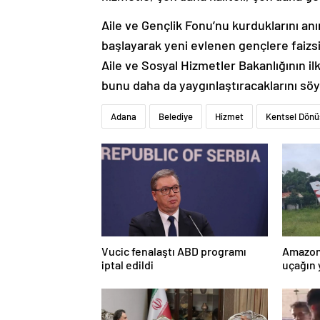
Aile ve Gençlik Fonu’nu kurduklarını a
başlayarak yeni evlenen gençlere faizsiz 
Aile ve Sosyal Hizmetler Bakanlığının i
bunu daha da yaygınlaştıracaklarını söy
Adana
Belediye
Hizmet
Kentsel Dön
Vucic fenalaştı ABD programı
Amazon
iptal edildi
uçağın 
kurtarı