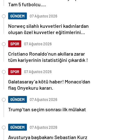
Tam 5 futbolcu….
GÜNDEM
07 Ağustos 2026
Norweç silahlı kuvvetleri kadınlardan
oluşan özel kuvvetler eğitimlerini
başlattı.
SPOR
07 Ağustos 2026
Cristiano Ronaldo’nun akıllara zarar
tüm kariyerinin istatistiğini çıkardık !
SPOR
07 Ağustos 2026
Galatasaray’a kötü haber! Monaco’dan
flaş Onyekuru kararı.
GÜNDEM
07 Ağustos 2026
Trump’tan seçim sonrası ilk mülakat
GÜNDEM
07 Ağustos 2026
Avusturya başbakanı Sebastian Kurz