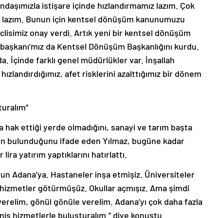
daşımızla istişare içinde hızlandırmamız lazım. Çok
ız lazım. Bunun için kentsel dönüşüm kanunumuzu
eclisimiz onay verdi. Artık yeni bir kentsel dönüşüm
başkanı’mız da Kentsel Dönüşüm Başkanlığını kurdu.
. İçinde farklı genel müdürlükler var. İnşallah
andırdığımız, afet risklerini azalttığımız bir dönem
turalım”
hak ettiği yerde olmadığını, sanayi ve tarım başta
nin bulunduğunu ifade eden Yılmaz, bugüne kadar
ira yatırım yaptıklarını hatırlattı.
sun Adana’ya. Hastaneler inşa etmişiz. Üniversiteler
a hizmetler götürmüşüz. Okullar açmışız. Ama şimdi
e verelim, gönül gönüle verelim. Adana’yı çok daha fazla
eniş hizmetlerle buluşturalım.” diye konuştu.