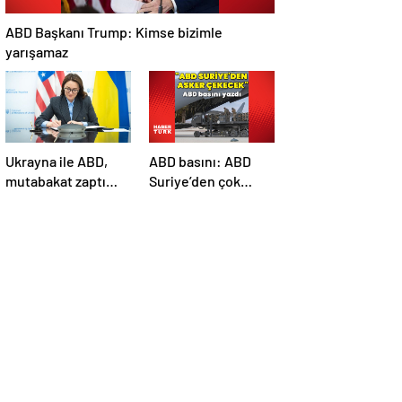
ABD Başkanı Trump: Kimse bizimle
yarışamaz
Ukrayna ile ABD,
ABD basını: ABD
mutabakat zaptı
Suriye’den çok
imzaladı
sayıda asker
çekecek