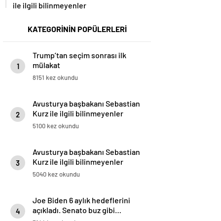
ile ilgili bilinmeyenler
KATEGORİNİN POPÜLERLERİ
Trump’tan seçim sonrası ilk
mülakat
1
8151 kez okundu
Avusturya başbakanı Sebastian
Kurz ile ilgili bilinmeyenler
2
5100 kez okundu
Avusturya başbakanı Sebastian
Kurz ile ilgili bilinmeyenler
3
5040 kez okundu
Joe Biden 6 aylık hedeflerini
açıkladı. Senato buz gibi…
4