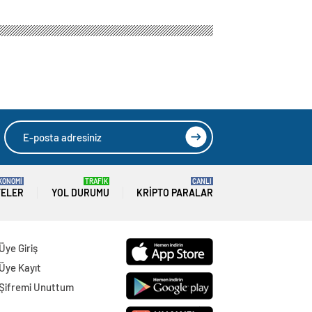
KONOMİ
TRAFİK
CANLI
TELER
YOL DURUMU
KRIPTO PARALAR
Üye Giriş
Üye Kayıt
Şifremi Unuttum