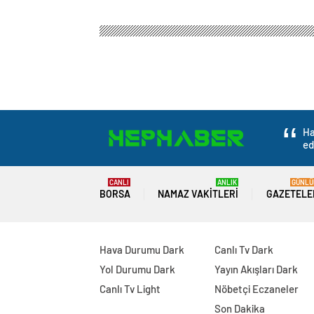
Ha
ed
CANLI
ANLIK
GÜNLÜ
BORSA
NAMAZ VAKITLERI
GAZETELE
Hava Durumu Dark
Canlı Tv Dark
Yol Durumu Dark
Yayın Akışları Dark
Canlı Tv Light
Nöbetçi Eczaneler
Son Dakika