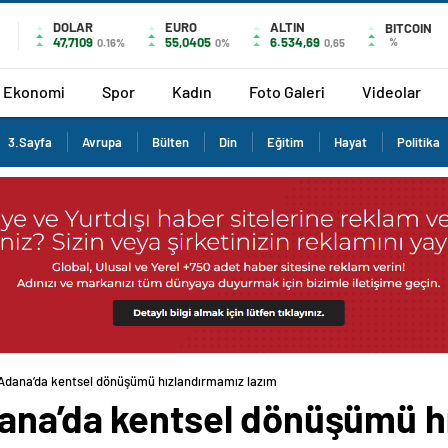
DOLAR
EURO
ALTIN
BITCOIN
47,7109
55,0405
6.534,69
%
0.16%
0%
0,65
Ekonomi
Spor
Kadın
Foto Galeri
Videolar
3.Sayfa
Avrupa
Bülten
Din
Eğitim
Hayat
Politika
Adana’da kentsel dönüşümü hızlandırmamız lazım
ana’da kentsel dönüşümü h