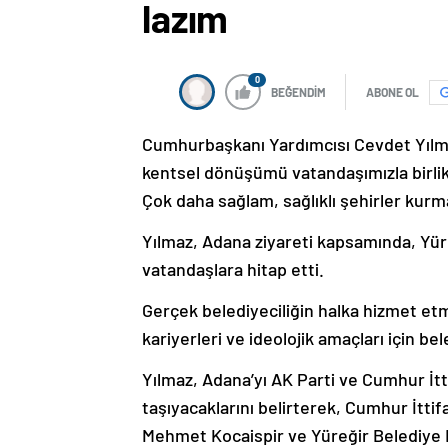
lazım
0
BEĞENDİM
ABONE OL
Cumhurbaşkanı Yardımcısı Cevdet Yılmaz
kentsel dönüşümü vatandaşımızla birlikt
Çok daha sağlam, sağlıklı şehirler kurm
Yılmaz, Adana ziyareti kapsamında, Yü
vatandaşlara hitap etti.
Gerçek belediyeciliğin halka hizmet etm
kariyerleri ve ideolojik amaçları için bel
Yılmaz, Adana’yı AK Parti ve Cumhur İtt
taşıyacaklarını belirterek, Cumhur İtti
Mehmet Kocaispir ve Yüreğir Belediye Ba