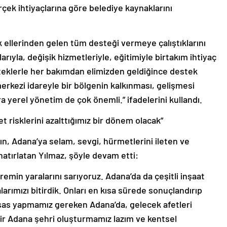
erçek ihtiyaçlarına göre belediye kaynaklarını
k ellerinden gelen tüm desteği vermeye çalıştıklarını
larıyla, değişik hizmetleriyle, eğitimiyle birtakım ihtiyaç
teklerle her bakımdan elimizden geldiğince destek
erkezi idareyle bir bölgenin kalkınması, gelişmesi
a yerel yönetim de çok önemli.” ifadelerini kullandı.
t risklerini azalttığımız bir dönem olacak”
, Adana’ya selam, sevgi, hürmetlerini ileten ve
 hatırlatan Yılmaz, şöyle devam etti:
emin yaralarını sarıyoruz. Adana’da da çeşitli inşaat
larımızı bitirdik. Onları en kısa sürede sonuçlandırıp
Esas yapmamız gereken Adana’da, gelecek afetleri
bir Adana şehri oluşturmamız lazım ve kentsel