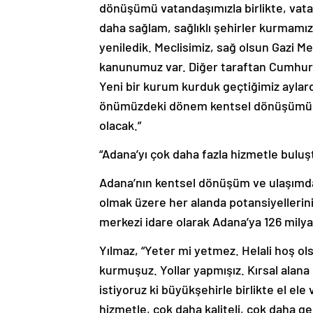
dönüşümü vatandaşımızla birlikte, vatan
daha sağlam, sağlıklı şehirler kurmam
yeniledik. Meclisimiz, sağ olsun Gazi M
kanunumuz var. Diğer taraftan Cumhur
Yeni bir kurum kurduk geçtiğimiz aylarda
önümüzdeki dönem kentsel dönüşümü hızl
olacak.”
“Adana’yı çok daha fazla hizmetle buluş
Adana’nın kentsel dönüşüm ve ulaşımda 
olmak üzere her alanda potansiyelleri
merkezi idare olarak Adana’ya 126 milyar l
Yılmaz, “Yeter mi yetmez. Helali hoş ol
kurmuşuz. Yollar yapmışız. Kırsal alan
istiyoruz ki büyükşehirle birlikte el el
hizmetle, çok daha kaliteli, çok daha g