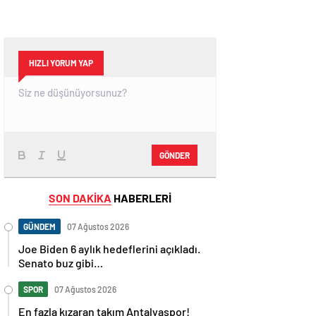
HIZLI YORUM YAP
GÖNDER
SON DAKİKA
HABERLERİ
GÜNDEM
07 Ağustos 2026
Joe Biden 6 aylık hedeflerini açıkladı.
Senato buz gibi…
SPOR
07 Ağustos 2026
En fazla kızaran takım Antalyaspor!