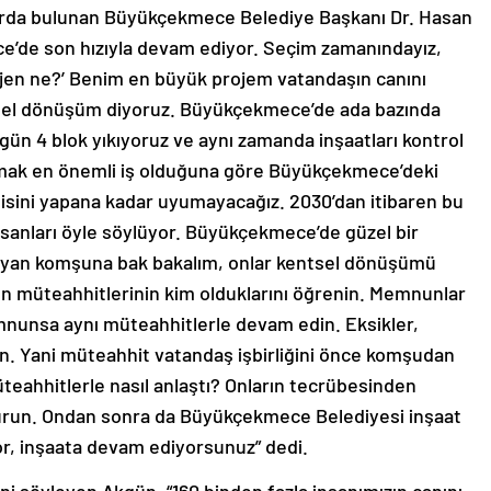
larda bulunan Büyükçekmece Belediye Başkanı Dr. Hasan
’de son hızıyla devam ediyor. Seçim zamanındayız,
jen ne?’ Benim en büyük projem vatandaşın canını
tsel dönüşüm diyoruz. Büyükçekmece’de ada bazında
n 4 blok yıkıyoruz ve aynı zamanda inşaatları kontrol
rmak en önemli iş olduğuna göre Büyükçekmece’deki
nisini yapana kadar uyumayacağız. 2030’dan itibaren bu
insanları öyle söylüyor. Büyükçekmece’de güzel bir
a, ‘yan komşuna bak bakalım, onlar kentsel dönüşümü
rın müteahhitlerinin kim olduklarını öğrenin. Memnunlar
mnunsa aynı müteahhitlerle devam edin. Eksikler,
enin. Yani müteahhit vatandaş işbirliğini önce komşudan
eahhitlerle nasıl anlaştı? Onların tecrübesinden
turun. Ondan sonra da Büyükçekmece Belediyesi inşaat
or, inşaata devam ediyorsunuz” dedi.