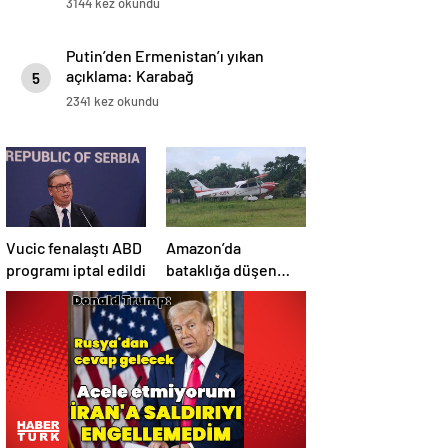
3144 kez okundu
Putin’den Ermenistan’ı yıkan
açıklama: Karabağ
5
Azerbaycan’ın ayrılmaz bir
2341 kez okundu
parçasıdır!
Vucic fenalaştı ABD
Amazon’da
programı iptal edildi
bataklığa düşen
uçağın yolcuları, 36
saat kurtarılmayı
bekledi