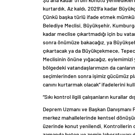
Şu ana kadar 51 bin konutu yeniledikler
kurtardık. Az kaldı, 2029’a kadar Büy
Çünkü başka türlü ifade etmek mümkün
Belediye Meclisi. Büyükşehir, Kumburga
kadar meclise çıkartmadığı için bu vat
sonra önümüze bakacağız. ya Büyükşehir 
çıkartacak ya da Büyükçekmece, Tepec
Meclisinin önüne yığacağız, eylemimizi y
bölgedeki vatandaşlarımızın da canların
seçimlerinden sonra işimiz gücümüz plan
canını kurtarmak olacak” ifadelerini kull
“Sıkı kontrol ilgili çalışanların kurallar
Deprem Uzmanı ve Başkan Danışmanı Pr
merkez mahallelerinde kentsel dönüşüm
üzerinde konut yenilendi. Kontrollerin 
zamanda beton ve zemin laboratuvarı da d