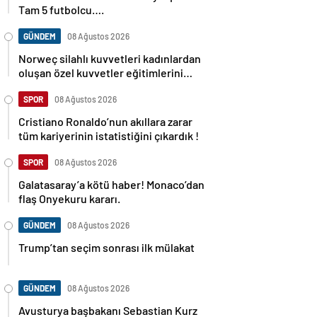
Tam 5 futbolcu….
GÜNDEM
08 Ağustos 2026
Norweç silahlı kuvvetleri kadınlardan
oluşan özel kuvvetler eğitimlerini
başlattı.
SPOR
08 Ağustos 2026
Cristiano Ronaldo’nun akıllara zarar
tüm kariyerinin istatistiğini çıkardık !
SPOR
08 Ağustos 2026
Galatasaray’a kötü haber! Monaco’dan
flaş Onyekuru kararı.
GÜNDEM
08 Ağustos 2026
Trump’tan seçim sonrası ilk mülakat
GÜNDEM
08 Ağustos 2026
Avusturya başbakanı Sebastian Kurz