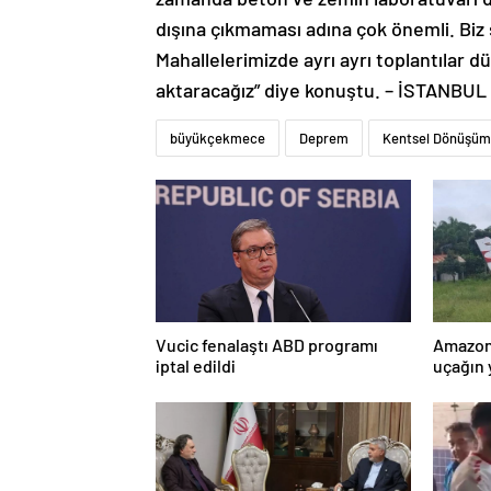
dışına çıkmaması adına çok önemli. Bi
Mahallelerimizde ayrı ayrı toplantılar dü
aktaracağız” diye konuştu. – İSTANBUL
büyükçekmece
Deprem
Kentsel Dönüşüm
Vucic fenalaştı ABD programı
Amazon
iptal edildi
uçağın 
kurtarı