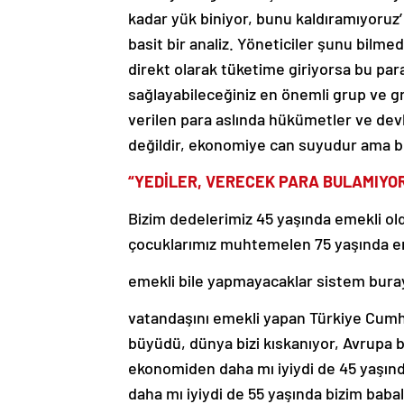
kadar yük biniyor, bunu kaldıramıyoruz
basit bir analiz. Yöneticiler şunu bilme
direkt olarak tüketime giriyorsa bu para
sağlayabileceğiniz en önemli grup ve gr
verilen para aslında hükümetler ve devlet
değildir, ekonomiye can suyudur ama bunu
“YEDİLER, VERECEK PARA BULAMIYO
Bizim dedelerimiz 45 yaşında emekli old
çocuklarımız muhtemelen 75 yaşında eme
emekli bile yapmayacaklar sistem buray
vatandaşını emekli yapan Türkiye Cumhu
büyüdü, dünya bizi kıskanıyor, Avrupa 
ekonomiden daha mı iyiydi de 45 yaşı
daha mı iyiydi de 55 yaşında bizim bab