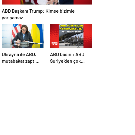
ABD Başkanı Trump: Kimse bizimle
yarışamaz
Ukrayna ile ABD,
ABD basını: ABD
mutabakat zaptı
Suriye’den çok
imzaladı
sayıda asker
çekecek