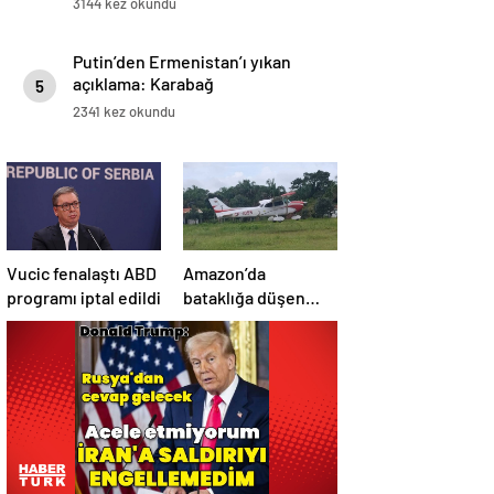
3144 kez okundu
Putin’den Ermenistan’ı yıkan
açıklama: Karabağ
5
Azerbaycan’ın ayrılmaz bir
2341 kez okundu
parçasıdır!
Vucic fenalaştı ABD
Amazon’da
programı iptal edildi
bataklığa düşen
uçağın yolcuları, 36
saat kurtarılmayı
bekledi