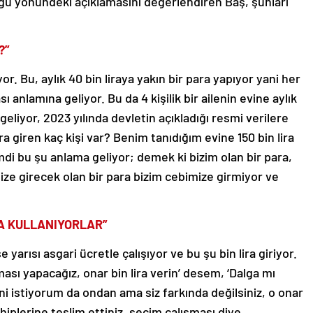
lduğu yönündeki açıklamasını değerlendiren Baş, şunları
?”
yor. Bu, aylık 40 bin liraya yakın bir para yapıyor yani her
sı anlamına geliyor. Bu da 4 kişilik bir ailenin evine aylık
geliyor, 2023 yılında devletin açıkladığı resmi verilere
ra giren kaç kişi var? Benim tanıdığım evine 150 bin lira
mdi bu şu anlama geliyor; demek ki bizim olan bir para,
mize girecek olan bir para bizim cebimize girmiyor ve
DA KULLANIYORLAR”
arısı asgari ücretle çalışıyor ve bu şu bin lira giriyor.
ası yapacağız, onar bin lira verin’ desem, ‘Dalga mı
ni istiyorum da ondan ama siz farkında değilsiniz, o onar
ahiplerine teslim ettiniz, seçim çalışması diye