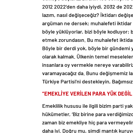
2012 2022’den daha iyiydi, 2032 de 202
lazım, nasıl değişeceğiz? İktidarı değiş
argüman ne dersek; muhalefeti iktidar 
böyle yüklüyorlar, bizi böyle kodluyor; 
etmek zorundasın. Bu muhalefet iktida
Böyle bir derdi yok, böyle bir gündemi
olarak kalmak. Ülkenin temel meseleler
insanlara oy vermekle nereye varabilir
varamayacağız da. Bunu değişmemiz laz
Türkiye Partisi’ni destekleyin, Bağımsız
“EMEKLİYE VERİLEN PARA YÜK DEĞİL
Emeklilik hususu ile ilgili bizim parti y
hükümetler, ‘Biz birine para verdiğimiz
zaman biz emekliye hiç para vermeyelim
daha iyi. Doğru mu, şimdi mantık kuruy