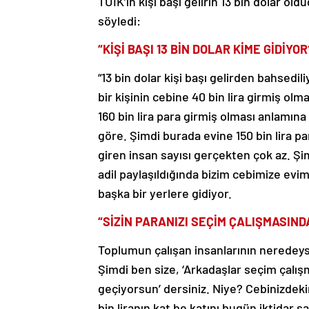
TÜİK’in kişi başı gelirin 13 bin dolar o
söyledi:
“KİŞİ BAŞI 13 BİN DOLAR KİME GİDİYOR
“13 bin dolar kişi başı gelirden bahsedili
bir kişinin cebine 40 bin lira girmiş olma
160 bin lira para girmiş olması anlamına 
göre. Şimdi burada evine 150 bin lira pa
giren insan sayısı gerçekten çok az. Şi
adil paylaşıldığında bizim cebimize evi
başka bir yerlere gidiyor.
“SİZİN PARANIZI SEÇİM ÇALIŞMASIN
Toplumun çalışan insanlarının neredeyse y
Şimdi ben size, ‘Arkadaşlar seçim çalışm
geçiyorsun’ dersiniz. Niye? Cebinizdeki
bin liranın kat be katını bugün iktidar s