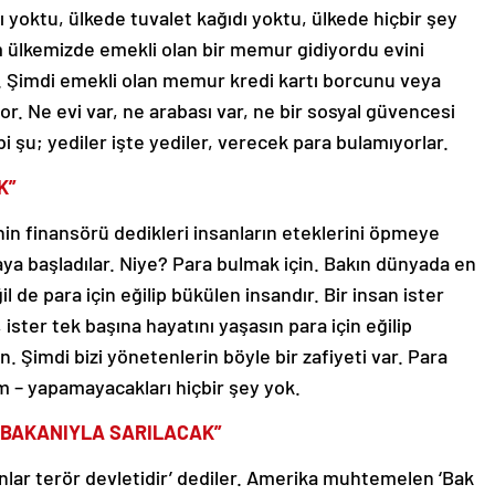
 yoktu, ülkede tuvalet kağıdı yoktu, ülkede hiçbir şey
m ülkemizde emekli olan bir memur gidiyordu evini
u. Şimdi emekli olan memur kredi kartı borcunu veya
or. Ne evi var, ne arabası var, ne bir sosyal güvencesi
bi şu; yediler işte yediler, verecek para bulamıyorlar.
K”
nin finansörü dedikleri insanların eteklerini öpmeye
şmaya başladılar. Niye? Para bulmak için. Bakın dünyada en
l de para için eğilip bükülen insandır. Bir insan ister
ister tek başına hayatını yaşasın para için eğilip
 Şimdi bizi yönetenlerin böyle bir zafiyeti var. Para
um – yapamayacakları hiçbir şey yok.
AŞBAKANIYLA SARILACAK”
bunlar terör devletidir’ dediler. Amerika muhtemelen ‘Bak