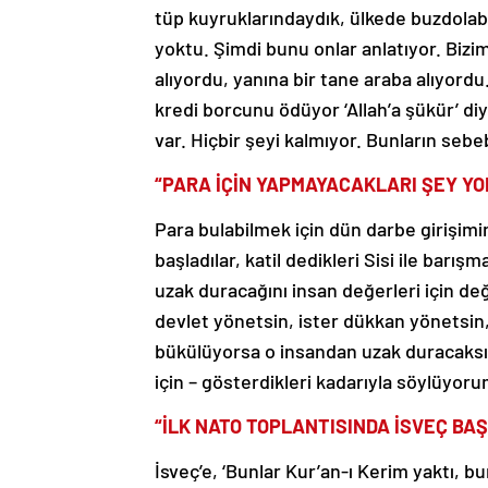
tüp kuyruklarındaydık, ülkede buzdolabı
yoktu. Şimdi bunu onlar anlatıyor. Bizi
alıyordu, yanına bir tane araba alıyord
kredi borcunu ödüyor ‘Allah’a şükür’ diy
var. Hiçbir şeyi kalmıyor. Bunların sebe
“PARA İÇİN YAPMAYACAKLARI ŞEY YO
Para bulabilmek için dün darbe girişimi
başladılar, katil dedikleri Sisi ile barı
uzak duracağını insan değerleri için deği
devlet yönetsin, ister dükkan yönetsin, 
bükülüyorsa o insandan uzak duracaksın.
için – gösterdikleri kadarıyla söylüyor
“İLK NATO TOPLANTISINDA İSVEÇ B
İsveç’e, ‘Bunlar Kur’an-ı Kerim yaktı, 