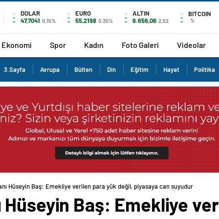
DOLAR
EURO
ALTIN
BITCOIN
47,7041
55,2198
6.656,06
%
0.15%
0.35%
2,52
Ekonomi
Spor
Kadın
Foto Galeri
Videolar
3.Sayfa
Avrupa
Bülten
Din
Eğitim
Hayat
Politika
nı Hüseyin Baş: Emekliye verilen para yük değil, piyasaya can suyudur
 Hüseyin Baş: Emekliye ver