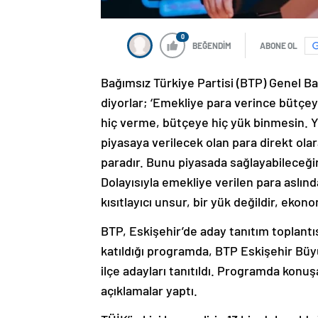
0
BEĞENDİM
ABONE OL
Bağımsız Türkiye Partisi (BTP) Genel B
diyorlar; ‘Emekliye para verince bütçe
hiç verme, bütçeye hiç yük binmesin. Y
piyasaya verilecek olan para direkt olar
paradır. Bunu piyasada sağlayabileceğin
Dolayısıyla emekliye verilen para aslınd
kısıtlayıcı unsur, bir yük değildir, eko
BTP, Eskişehir’de aday tanıtım toplant
katıldığı programda, BTP Eskişehir Bü
ilçe adayları tanıtıldı. Programda kon
açıklamalar yaptı.