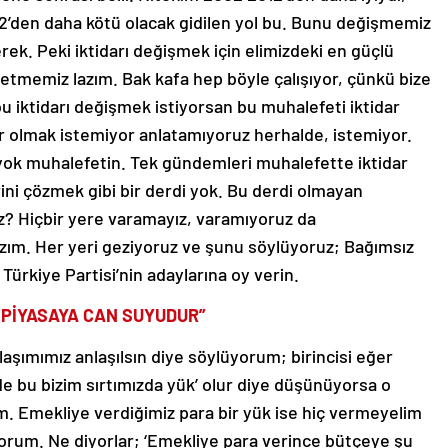
2’den daha kötü olacak gidilen yol bu. Bunu değişmemiz
erek. Peki iktidarı değişmek için elimizdeki en güçlü
etmemiz lazım. Bak kafa hep böyle çalışıyor, çünkü bize
bu iktidarı değişmek istiyorsan bu muhalefeti iktidar
r olmak istemiyor anlatamıyoruz herhalde, istemiyor.
 yok muhalefetin. Tek gündemleri muhalefette iktidar
ini çözmek gibi bir derdi yok. Bu derdi olmayan
iz? Hiçbir yere varamayız, varamıyoruz da
ım. Her yeri geziyoruz ve şunu söylüyoruz; Bağımsız
 Türkiye Partisi’nin adaylarına oy verin.
 PİYASAYA CAN SUYUDUR”
aklaşımımız anlaşılsın diye söylüyorum; birincisi eğer
de bu bizim sırtımızda yük’ olur diye düşünüyorsa o
. Emekliye verdiğimiz para bir yük ise hiç vermeyelim
orum. Ne diyorlar; ‘Emekliye para verince bütçeye şu