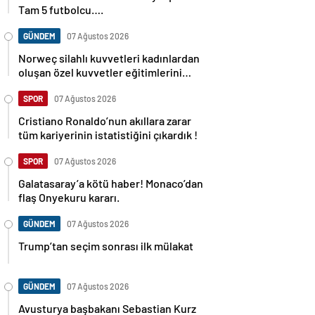
Tam 5 futbolcu….
GÜNDEM
07 Ağustos 2026
Norweç silahlı kuvvetleri kadınlardan
oluşan özel kuvvetler eğitimlerini
başlattı.
SPOR
07 Ağustos 2026
Cristiano Ronaldo’nun akıllara zarar
tüm kariyerinin istatistiğini çıkardık !
SPOR
07 Ağustos 2026
Galatasaray’a kötü haber! Monaco’dan
flaş Onyekuru kararı.
GÜNDEM
07 Ağustos 2026
Trump’tan seçim sonrası ilk mülakat
GÜNDEM
07 Ağustos 2026
Avusturya başbakanı Sebastian Kurz