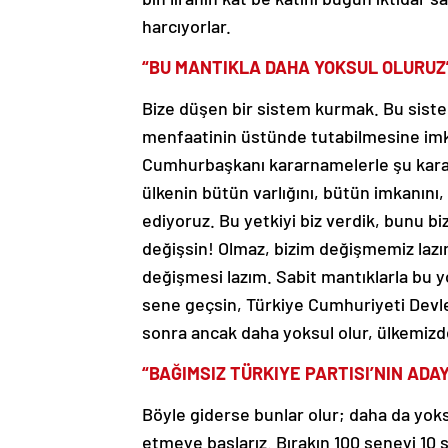
harcıyorlar.
“BU MANTIKLA DAHA YOKSUL OLURUZ
Bize düşen bir sistem kurmak. Bu siste
menfaatinin üstünde tutabilmesine imk
Cumhurbaşkanı kararnamelerle şu kararlar
ülkenin bütün varlığını, bütün imkanını,
ediyoruz. Bu yetkiyi biz verdik, bunu bi
değişsin! Olmaz, bizim değişmemiz lazı
değişmesi lazım. Sabit mantıklarla bu 
sene geçsin, Türkiye Cumhuriyeti Devl
sonra ancak daha yoksul olur, ülkemizde
“BAĞIMSIZ TÜRKIYE PARTISI’NIN ADA
Böyle giderse bunlar olur; daha da yoksu
etmeye başlarız. Bırakın 100 seneyi 10 