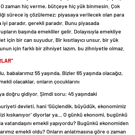
’ O zaman hiç verme, bütçeye hiç yük binmesin. Çok
diği sürece iş çözülemez; piyasaya verilecek olan para
 iyi paradır, gerekli paradır. Bunu piyasada
upların başında emekliler gelir. Dolayısıyla emekliye
 için bir can suyudur. Bir kısıtlayıcı unsur, bir yük
n için farklı bir zihniyet lazım, bu zihniyetle olmaz.
RLAR”
u, babalarımız 55 yaşında, Bizler 65 yaşında olacağız,
kli olacaklar, onların çocuklarını
a doğru gidiyor. Şimdi soru; 45 yaşındaki
riyeti devleti, hani ‘Güçlendik, büyüdük, ekonomimiz
bizi kıskanıyor’ diyorlar ya… O günkü ekonomi, bugünkü
nda vatandaşını emekli yapıyordu? Bugünkü ekonomiden
alarımız emekli oldu? Onların anlatmasına göre o zaman