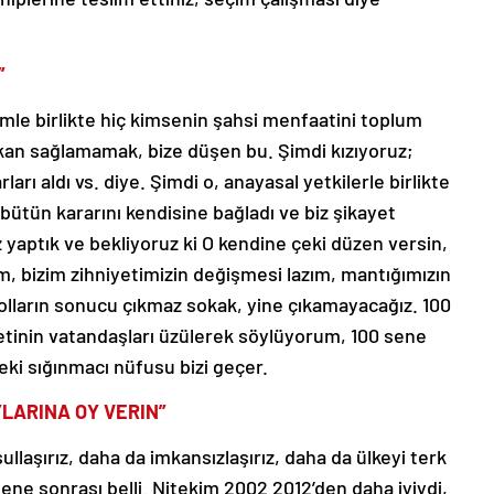
”
mle birlikte hiç kimsenin şahsi menfaatini toplum
an sağlamamak, bize düşen bu. Şimdi kızıyoruz;
ı aldı vs. diye. Şimdi o, anayasal yetkilerle birlikte
 bütün kararını kendisine bağladı ve biz şikayet
z yaptık ve bekliyoruz ki O kendine çeki düzen versin,
m, bizim zihniyetimizin değişmesi lazım, mantığımızın
yolların sonucu çıkmaz sokak, yine çıkamayacağız. 100
etinin vatandaşları üzülerek söylüyorum, 100 sene
ki sığınmacı nüfusu bizi geçer.
YLARINA OY VERIN”
llaşırız, daha da imkansızlaşırız, daha da ülkeyi terk
sene sonrası belli. Nitekim 2002 2012’den daha iyiydi,