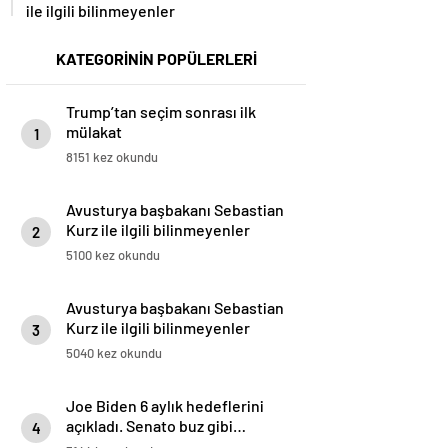
ile ilgili bilinmeyenler
KATEGORİNİN POPÜLERLERİ
Trump’tan seçim sonrası ilk
mülakat
1
8151 kez okundu
Avusturya başbakanı Sebastian
Kurz ile ilgili bilinmeyenler
2
5100 kez okundu
Avusturya başbakanı Sebastian
Kurz ile ilgili bilinmeyenler
3
5040 kez okundu
Joe Biden 6 aylık hedeflerini
açıkladı. Senato buz gibi…
4