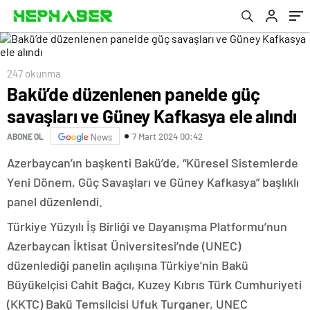
247 okunma
Bakü’de düzenlenen panelde güç
savaşları ve Güney Kafkasya ele alındı
7 Mart 2024 00:42
ABONE OL
News
Azerbaycan’ın başkenti Bakü’de, “Küresel Sistemlerde
Yeni Dönem, Güç Savaşları ve Güney Kafkasya” başlıklı
panel düzenlendi.
Türkiye Yüzyılı İş Birliği ve Dayanışma Platformu’nun
Azerbaycan İktisat Üniversitesi’nde (UNEC)
düzenlediği panelin açılışına Türkiye’nin Bakü
Büyükelçisi Cahit Bağcı, Kuzey Kıbrıs Türk Cumhuriyeti
(KKTC) Bakü Temsilcisi Ufuk Turganer, UNEC