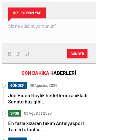
HIZLI YORUM YAP
GÖNDER
SON DAKİKA
HABERLERİ
GÜNDEM
09 Ağustos 2026
Joe Biden 6 aylık hedeflerini açıkladı.
Senato buz gibi…
SPOR
09 Ağustos 2026
En fazla kızaran takım Antalyaspor!
Tam 5 futbolcu….