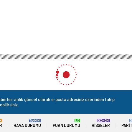
berleri anlık güncel olarak e-posta adresiniz üzerinden takip
ebilirsiniz.
K
TAHMİNİ
LİG
EKONOMİ
E
R
HAVA DURUMU
PUAN DURUMU
HISSELER
PARI