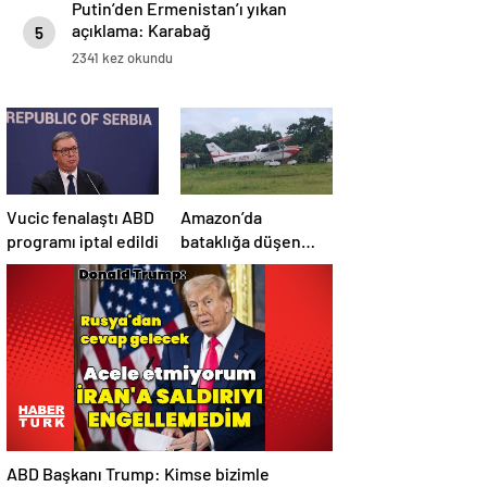
Putin’den Ermenistan’ı yıkan
açıklama: Karabağ
5
Azerbaycan’ın ayrılmaz bir
2341 kez okundu
parçasıdır!
Vucic fenalaştı ABD
Amazon’da
programı iptal edildi
bataklığa düşen
uçağın yolcuları, 36
saat kurtarılmayı
bekledi
ABD Başkanı Trump: Kimse bizimle