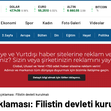
DOLAR
EURO
ALTIN
BITCOIN
47,7436
55,2510
6.660,55
%
0.18%
0.32%
2,59
Ekonomi
Spor
Kadın
Foto Galeri
Videolar
3.Sayfa
Avrupa
Bülten
Din
Eğitim
Hayat
Politika
ıklaması: Filistin devleti kurulmalı
laması: Filistin devleti kur