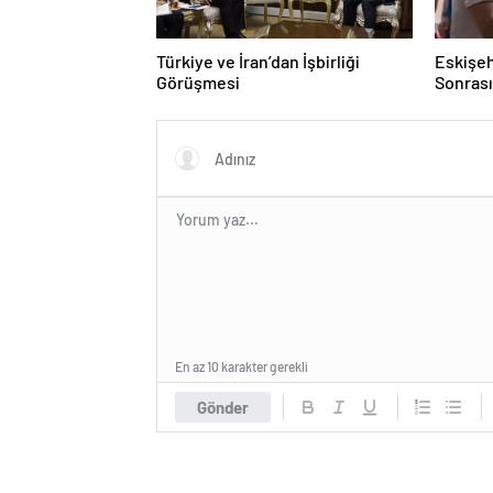
Türkiye ve İran’dan İşbirliği
Eskişeh
Görüşmesi
Sonrası 
Hatipo
En az 10 karakter gerekli
Gönder