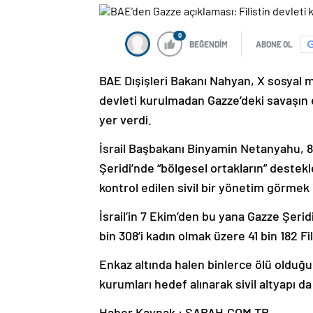
0
BEĞENDİM
ABONE OL
BAE Dışişleri Bakanı Nahyan, X sosyal m
devleti kurulmadan Gazze’deki savaşın 
yer verdi.
İsrail Başbakanı Binyamin Netanyahu, 8 
Şeridi’nde “bölgesel ortakların” destekled
kontrol edilen sivil bir yönetim görmek 
İsrail’in 7 Ekim’den bu yana Gazze Şeridi’
bin 308’i kadın olmak üzere 41 bin 182 Fil
Enkaz altında halen binlerce ölü olduğu b
kurumları hedef alınarak sivil altyapı da 
Haber Kaynak : SABAH.COM.TR