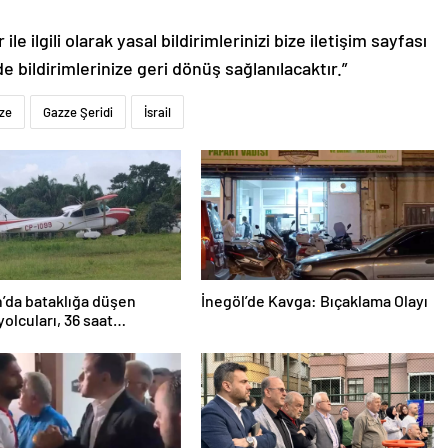
le ilgili olarak yasal bildirimlerinizi bize iletişim sayfası
de bildirimlerinize geri dönüş sağlanılacaktır.”
ze
Gazze Şeridi
İsrail
’da bataklığa düşen
İnegöl’de Kavga: Bıçaklama Olayı
yolcuları, 36 saat
lmayı bekledi