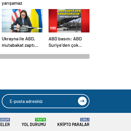
yarışamaz
Ukrayna ile ABD,
ABD basını: ABD
mutabakat zaptı
Suriye’den çok
imzaladı
sayıda asker
çekecek
KONOMİ
TRAFİK
CANLI
TELER
YOL DURUMU
KRIPTO PARALAR