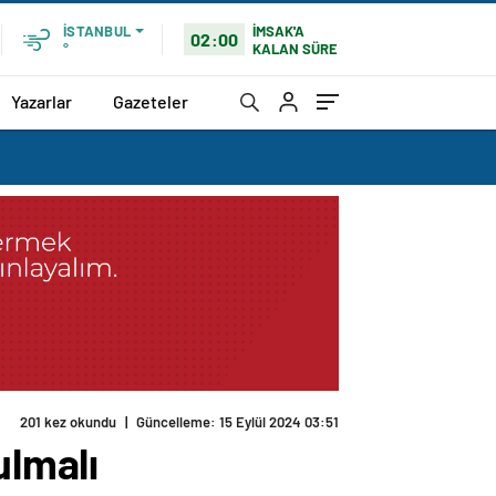
İMSAK'A
İSTANBUL
02:00
KALAN SÜRE
°
Yazarlar
Gazeteler
201 kez okundu
|
Güncelleme: 15 Eylül 2024 03:51
ulmalı