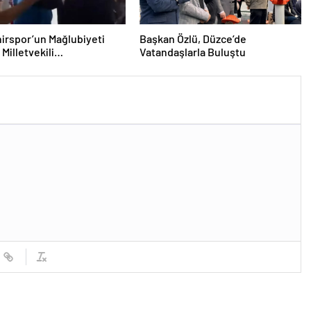
irspor’un Mağlubiyeti
Başkan Özlü, Düzce’de
Milletvekili
Vatandaşlarla Buluştu
ğlu’ndan Destek