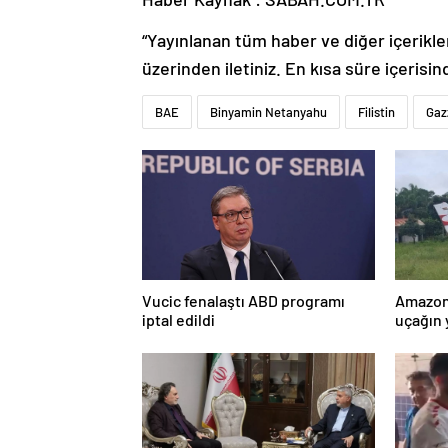
“Yayınlanan tüm haber ve diğer içerikler i
üzerinden iletiniz. En kısa süre içerisin
BAE
Binyamin Netanyahu
Filistin
Gaz
Vucic fenalaştı ABD programı
Amazon
iptal edildi
uçağın 
kurtarı