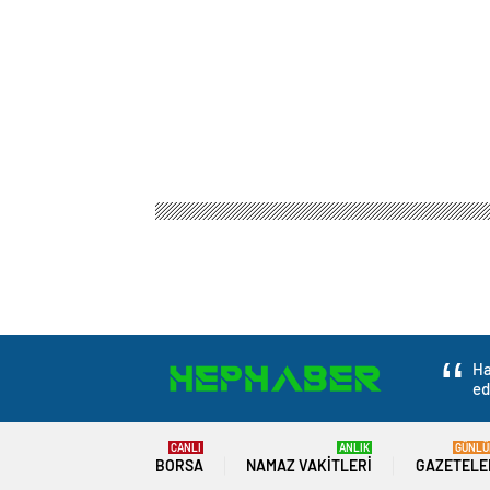
Ha
ed
CANLI
ANLIK
GÜNLÜ
BORSA
NAMAZ VAKITLERI
GAZETELE