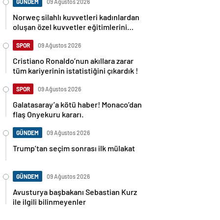
GÜNDEM
09 Ağustos 2026
Norweç silahlı kuvvetleri kadınlardan
oluşan özel kuvvetler eğitimlerini
başlattı.
SPOR
09 Ağustos 2026
Cristiano Ronaldo’nun akıllara zarar
tüm kariyerinin istatistiğini çıkardık !
SPOR
09 Ağustos 2026
Galatasaray’a kötü haber! Monaco’dan
flaş Onyekuru kararı.
GÜNDEM
09 Ağustos 2026
Trump’tan seçim sonrası ilk mülakat
GÜNDEM
09 Ağustos 2026
Avusturya başbakanı Sebastian Kurz
ile ilgili bilinmeyenler