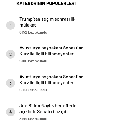
KATEGORİNİN POPÜLERLERİ
Trump’tan seçim sonrası ilk
mülakat
1
8152 kez okundu
Avusturya başbakanı Sebastian
Kurz ile ilgili bilinmeyenler
2
5100 kez okundu
Avusturya başbakanı Sebastian
Kurz ile ilgili bilinmeyenler
3
5041 kez okundu
Joe Biden 6 aylık hedeflerini
açıkladı. Senato buz gibi…
4
3144 kez okundu