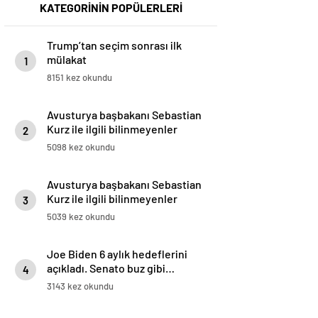
KATEGORİNİN POPÜLERLERİ
Trump’tan seçim sonrası ilk
mülakat
1
8151 kez okundu
Avusturya başbakanı Sebastian
Kurz ile ilgili bilinmeyenler
2
5098 kez okundu
Avusturya başbakanı Sebastian
Kurz ile ilgili bilinmeyenler
3
5039 kez okundu
Joe Biden 6 aylık hedeflerini
açıkladı. Senato buz gibi…
4
3143 kez okundu