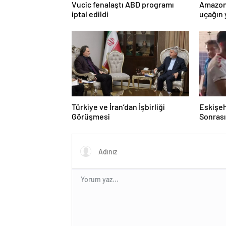
Vucic fenalaştı ABD programı
Amazon
iptal edildi
uçağın 
kurtarı
Türkiye ve İran’dan İşbirliği
Eskişeh
Görüşmesi
Sonrası 
Hatipo