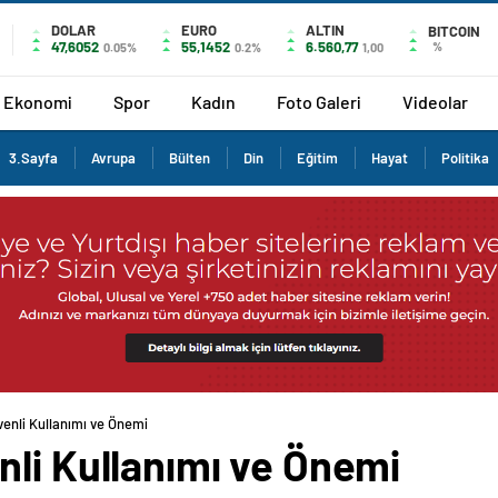
DOLAR
EURO
ALTIN
BITCOIN
47,6052
55,1452
6.560,77
%
0.05%
0.2%
1,00
Ekonomi
Spor
Kadın
Foto Galeri
Videolar
3.Sayfa
Avrupa
Bülten
Din
Eğitim
Hayat
Politika
venli Kullanımı ve Önemi
nli Kullanımı ve Önemi