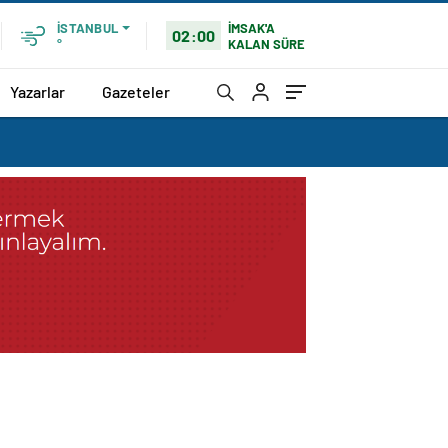
İMSAK'A
İSTANBUL
02:00
KALAN SÜRE
°
Yazarlar
Gazeteler