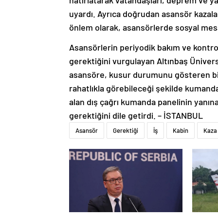
hatırlatarak vatandaşları, deprem ve 
uyardı. Ayrıca doğrudan asansör kazaları 
önlem olarak, asansörlerde sosyal mesaf
Asansörlerin periyodik bakım ve kontro
gerektiğini vurgulayan Altınbaş Üniver
asansöre, kusur durumunu gösteren bilgi
rahatlıkla görebileceği şekilde kumand
alan dış çağrı kumanda panelinin yanına 
gerektiğini dile getirdi. – İSTANBUL
Asansör
Gerektiği
İş
Kabin
Kaza