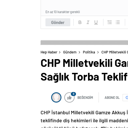
En az 10 karakter gerekli
Gönder
Hep Haber
Gündem
Politika
CHP Milletvekili 
CHP Milletvekili Ga
Sağlık Torba Teklif
0
BEĞENDİM
ABONE OL
CHP İstanbul Milletvekili Gamze Akkuş 
teklifinde diş hekimleri ile ilgili madd