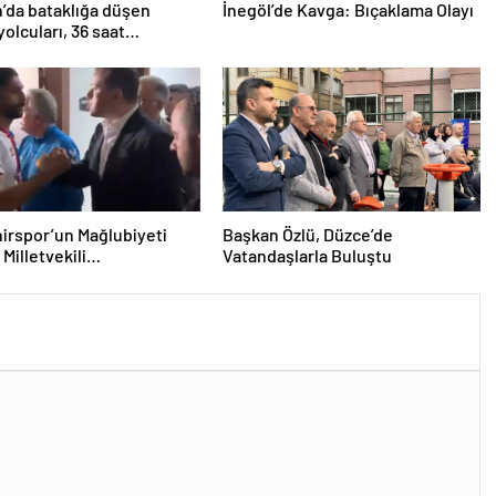
’da bataklığa düşen
İnegöl’de Kavga: Bıçaklama Olayı
yolcuları, 36 saat
lmayı bekledi
irspor’un Mağlubiyeti
Başkan Özlü, Düzce’de
Milletvekili
Vatandaşlarla Buluştu
ğlu’ndan Destek