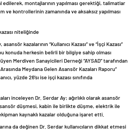
l edilerek, montajlarının yapılması gerektiği, talimatlar
ım ve kontrollerinin zamanında ve aksaksız yapılması
kazası niteliğinde
 asansör kazalarının “Kullanıcı Kazası” ve “İşçi Kazası”
bu konuda herkesin belirli bir bilgiye sahip olması
ürüyen Merdiven Sanayicileri Derneği “AYSAD” tarafından
rı Arasında Meydana Gelen Asansör Kazaları Raporu”
nıcı, yüzde 26’sı ise işçi kazası sınıfında
arı inceleyen Dr. Serdar Ay; ağırlıklı olarak asansör
nsör düşmesi, kabin ile birlikte düşme, elektrik ile
ekipman kaynaklı kazalar olduğuna işaret etti.
larına da değinen Dr. Serdar kullanıcıların dikkat etmesi