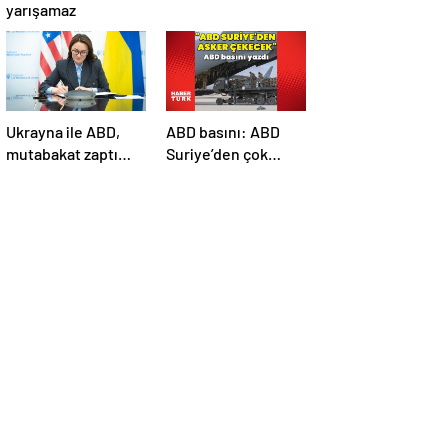
yarışamaz
Ukrayna ile ABD,
ABD basını: ABD
mutabakat zaptı
Suriye’den çok
imzaladı
sayıda asker
çekecek