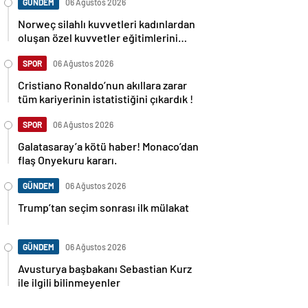
GÜNDEM
06 Ağustos 2026
Norweç silahlı kuvvetleri kadınlardan
oluşan özel kuvvetler eğitimlerini
başlattı.
SPOR
06 Ağustos 2026
Cristiano Ronaldo’nun akıllara zarar
tüm kariyerinin istatistiğini çıkardık !
SPOR
06 Ağustos 2026
Galatasaray’a kötü haber! Monaco’dan
flaş Onyekuru kararı.
GÜNDEM
06 Ağustos 2026
Trump’tan seçim sonrası ilk mülakat
GÜNDEM
06 Ağustos 2026
Avusturya başbakanı Sebastian Kurz
ile ilgili bilinmeyenler