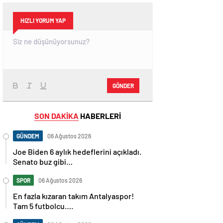
HIZLI YORUM YAP
GÖNDER
SON DAKİKA
HABERLERİ
GÜNDEM
06 Ağustos 2026
Joe Biden 6 aylık hedeflerini açıkladı.
Senato buz gibi…
SPOR
06 Ağustos 2026
En fazla kızaran takım Antalyaspor!
Tam 5 futbolcu….