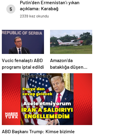
Putin’den Ermenistan’ı yıkan
açıklama: Karabağ
5
Azerbaycan’ın ayrılmaz bir
2339 kez okundu
parçasıdır!
Vucic fenalaştı ABD
Amazon’da
programı iptal edildi
bataklığa düşen
uçağın yolcuları, 36
saat kurtarılmayı
bekledi
ABD Başkanı Trump: Kimse bizimle