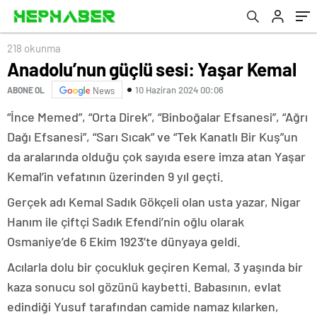
218 okunma
Anadolu’nun güçlü sesi: Yaşar Kemal
10 Haziran 2024 00:06
ABONE OL
News
“İnce Memed”, “Orta Direk”, “Binboğalar Efsanesi”, “Ağrı
Dağı Efsanesi”, “Sarı Sıcak” ve “Tek Kanatlı Bir Kuş”un
da aralarında olduğu çok sayıda esere imza atan Yaşar
Kemal’in vefatının üzerinden 9 yıl geçti.
Gerçek adı Kemal Sadık Gökçeli olan usta yazar, Nigar
Hanım ile çiftçi Sadık Efendi’nin oğlu olarak
Osmaniye’de 6 Ekim 1923’te dünyaya geldi.
Acılarla dolu bir çocukluk geçiren Kemal, 3 yaşında bir
kaza sonucu sol gözünü kaybetti. Babasının, evlat
edindiği Yusuf tarafından camide namaz kılarken,