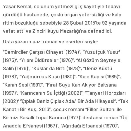
Yaşar Kemal, solunum yetmezliği şikayetiyle tedavi
gördüğü hastanede, çoklu organ yetersizliği ve kalp
ritim bozukluğu sebebiyle 28 Şubat 2015’te 92 yaşında
vefat etti ve Zincirlikuyu Mezarlığı’na defnedildi.
Usta yazarın bazı roman ve eserleri şöyle:
“Demirciler Çarşısı Cinayeti (1974)”, “Yusufçuk Yusuf
(1975)”, “Yılanı Öldürseler (1976)”, “Al Gözüm Seyreyle
Salih (1976)”, “Kuşlar da Gitti (1978)”, “Deniz Küstü
(1978)”, “Yağmurcuk Kuşu (1980)”, “Kale Kapısı (1985)”,
“Kanın Sesi (1991)”, “Fırat Suyu Kan Akıyor Baksana
(1997)”, “Karıncanın Su İçtiği (2002)”, “Tanyeri Horozları
(2002)” “Çıplak Deniz Çıplak Ada/ Bir Ada Hikayesi”, “Tek
Kanatlı Bir Kuş, 2013”, çocuk romanı “Filler Sultanı ile
Kırmızı Sakallı Topal Karınca (1977)” destansı roman “Üç
Anadolu Efsanesi (1967)”, “Ağrıdağı Efsanesi (1970)”,