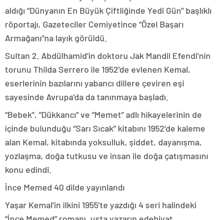
aldığı “Dünyanın En Büyük Çiftliğinde Yedi Gün” başlıklı
röportajı, Gazeteciler Cemiyetince “Özel Başarı
Armağanı”na layık görüldü.
Sultan 2. Abdülhamid’in doktoru Jak Mandil Efendi’nin
torunu Thilda Serrero ile 1952’de evlenen Kemal,
eserlerinin bazılarını yabancı dillere çeviren eşi
sayesinde Avrupa’da da tanınmaya başladı.
“Bebek”, “Dükkancı” ve “Memet” adlı hikayelerinin de
içinde bulunduğu “Sarı Sıcak” kitabını 1952’de kaleme
alan Kemal, kitabında yoksulluk, şiddet, dayanışma,
yozlaşma, doğa tutkusu ve insan ile doğa çatışmasını
konu edindi.
İnce Memed 40 dilde yayınlandı
Yaşar Kemal’in ilkini 1955’te yazdığı 4 seri halindeki
“İnce Memed” romanı, usta yazarın edebiyat