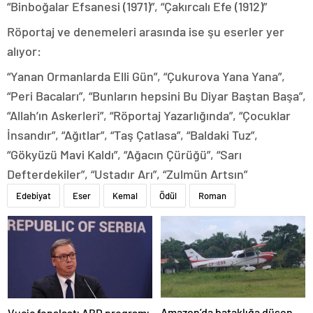
“Binboğalar Efsanesi (1971)”, “Çakırcalı Efe (1912)”
Röportaj ve denemeleri arasında ise şu eserler yer
alıyor:
“Yanan Ormanlarda Elli Gün”, “Çukurova Yana Yana”,
“Peri Bacaları”, “Bunların hepsini Bu Diyar Baştan Başa”,
“Allah’ın Askerleri”, “Röportaj Yazarlığında”, “Çocuklar
İnsandır”, “Ağıtlar”, “Taş Çatlasa”, “Baldaki Tuz”,
“Gökyüzü Mavi Kaldı”, “Ağacın Çürüğü”, “Sarı
Defterdekiler”, “Ustadır Arı”, “Zulmün Artsın”
Edebiyat
Eser
Kemal
Ödül
Roman
Amazon’da bataklığa düşen
Vucic fenalaştı ABD programı