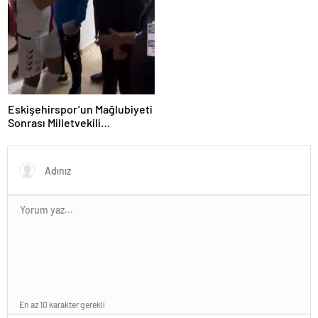
Eskişehirspor’un Mağlubiyeti
Sonrası Milletvekili
Hatipoğlu’ndan Destek
En az 10 karakter gerekli