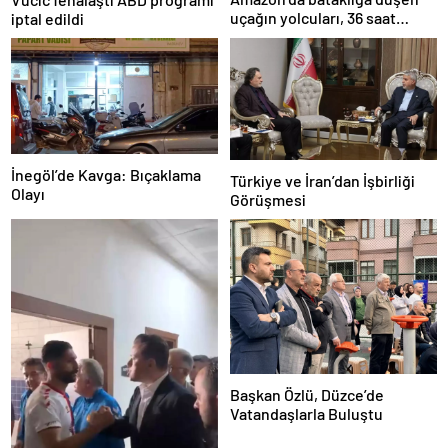
uçağın yolcuları, 36 saat
iptal edildi
kurtarılmayı bekledi
İnegöl’de Kavga: Bıçaklama
Türkiye ve İran’dan İşbirliği
Olayı
Görüşmesi
Başkan Özlü, Düzce’de
Vatandaşlarla Buluştu