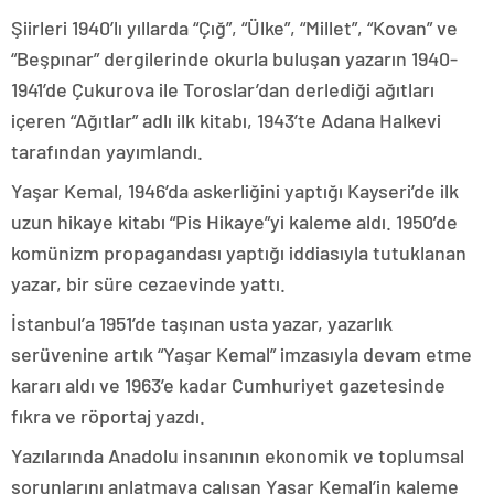
Şiirleri 1940’lı yıllarda “Çığ”, “Ülke”, “Millet”, “Kovan” ve
“Beşpınar” dergilerinde okurla buluşan yazarın 1940-
1941’de Çukurova ile Toroslar’dan derlediği ağıtları
içeren “Ağıtlar” adlı ilk kitabı, 1943’te Adana Halkevi
tarafından yayımlandı.
Yaşar Kemal, 1946’da askerliğini yaptığı Kayseri’de ilk
uzun hikaye kitabı “Pis Hikaye”yi kaleme aldı. 1950’de
komünizm propagandası yaptığı iddiasıyla tutuklanan
yazar, bir süre cezaevinde yattı.
İstanbul’a 1951’de taşınan usta yazar, yazarlık
serüvenine artık “Yaşar Kemal” imzasıyla devam etme
kararı aldı ve 1963’e kadar Cumhuriyet gazetesinde
fıkra ve röportaj yazdı.
Yazılarında Anadolu insanının ekonomik ve toplumsal
sorunlarını anlatmaya çalışan Yaşar Kemal’in kaleme