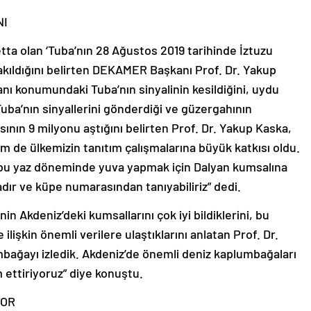
NI
etta olan ‘Tuba’nın 28 Ağustos 2019 tarihinde İztuzu
kıldığını belirten DEKAMER Başkanı Prof. Dr. Yakup
nı konumundaki Tuba’nın sinyalinin kesildiğini, uydu
. Tuba’nın sinyallerini gönderdiği ve güzergahının
ısının 9 milyonu aştığını belirten Prof. Dr. Yakup Kaska,
de ülkemizin tanıtım çalışmalarına büyük katkısı oldu.
, bu yaz döneminde yuva yapmak için Dalyan kumsalına
adır ve küpe numarasından tanıyabiliriz” dedi.
nin Akdeniz’deki kumsallarını çok iyi bildiklerini, bu
lişkin önemli verilere ulaştıklarını anlatan Prof. Dr.
mbağayı izledik. Akdeniz’de önemli deniz kaplumbağaları
 ettiriyoruz” diye konuştu.
YOR