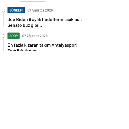
GÜNDEM
07 Ağustos 2026
Joe Biden 6 aylık hedeflerini açıkladı.
Senato buz gibi…
SPOR
07 Ağustos 2026
En fazla kızaran takım Antalyaspor!
Tam 5 futbolcu….
GÜNDEM
07 Ağustos 2026
Norweç silahlı kuvvetleri kadınlardan
oluşan özel kuvvetler eğitimlerini
başlattı.
SPOR
07 Ağustos 2026
Cristiano Ronaldo’nun akıllara zarar
tüm kariyerinin istatistiğini çıkardık !
SPOR
07 Ağustos 2026
Galatasaray’a kötü haber! Monaco’dan
flaş Onyekuru kararı.