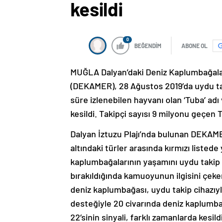
kesildi
0
BEĞENDİM
ABONE OL
MUĞLA Dalyan’daki Deniz Kaplumbağalar
(DEKAMER), 28 Ağustos 2019’da uydu taki
süre izlenebilen hayvanı olan ‘Tuba’ adı
kesildi. Takipçi sayısı 9 milyonu geçen
Dalyan İztuzu Plajı’nda bulunan DEKAME
altındaki türler arasında kırmızı listede
kaplumbağalarının yaşamını uydu takip ci
bırakıldığında kamuoyunun ilgisini çek
deniz kaplumbağası, uydu takip cihazıyla
desteğiyle 20 civarında deniz kaplumb
22’sinin sinyali, farklı zamanlarda kesildi