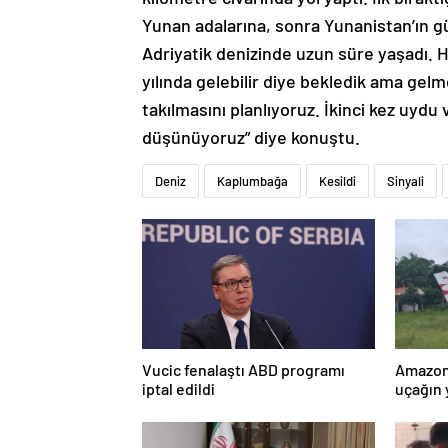
Yunan adalarına, sonra Yunanistan’ın gün
Adriyatik denizinde uzun süre yaşadı. H
yılında gelebilir diye bekledik ama gelme
takılmasını planlıyoruz. İkinci kez uydu 
düşünüyoruz” diye konuştu.
Deniz
Kaplumbağa
Kesildi
Sinyali
Vucic fenalaştı ABD programı
Amazon
iptal edildi
uçağın 
kurtarı