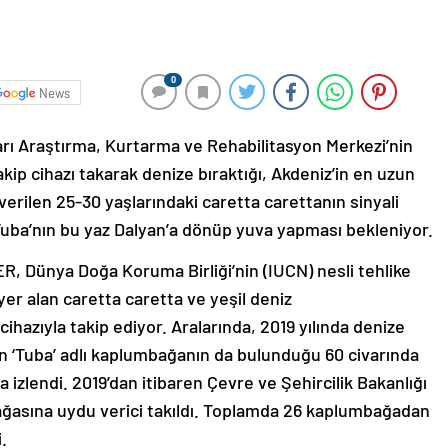
0
News
ı Araştırma, Kurtarma ve Rehabilitasyon Merkezi’nin
p cihazı takarak denize bıraktığı, Akdeniz’in en uzun
 verilen 25-30 yaşlarındaki caretta carettanın sinyali
 Tuba’nın bu yaz Dalyan’a dönüp yuva yapması bekleniyor.
R, Dünya Doğa Koruma Birliği’nin (IUCN) nesli tehlike
 yer alan caretta caretta ve yeşil deniz
hazıyla takip ediyor. Aralarında, 2019 yılında denize
en ‘Tuba’ adlı kaplumbağanın da bulunduğu 60 civarında
 izlendi. 2019’dan itibaren Çevre ve Şehircilik Bakanlığı
ağasına uydu verici takıldı. Toplamda 26 kaplumbağadan
.