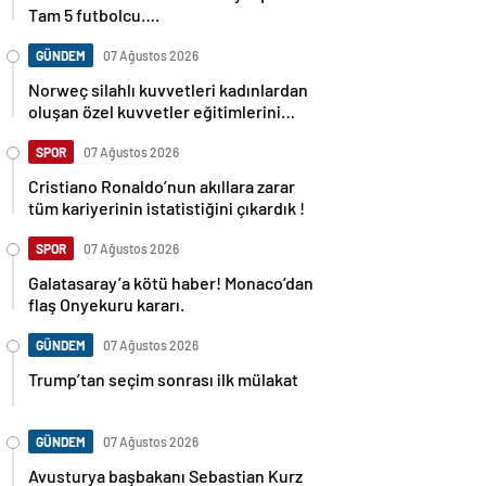
Tam 5 futbolcu….
GÜNDEM
07 Ağustos 2026
Norweç silahlı kuvvetleri kadınlardan
oluşan özel kuvvetler eğitimlerini
başlattı.
SPOR
07 Ağustos 2026
Cristiano Ronaldo’nun akıllara zarar
tüm kariyerinin istatistiğini çıkardık !
SPOR
07 Ağustos 2026
Galatasaray’a kötü haber! Monaco’dan
flaş Onyekuru kararı.
GÜNDEM
07 Ağustos 2026
Trump’tan seçim sonrası ilk mülakat
GÜNDEM
07 Ağustos 2026
Avusturya başbakanı Sebastian Kurz