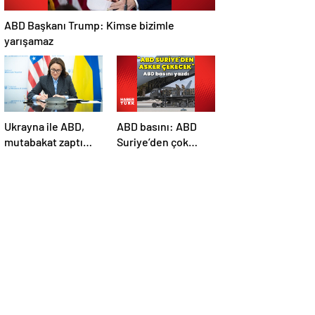
ABD Başkanı Trump: Kimse bizimle
yarışamaz
Ukrayna ile ABD,
ABD basını: ABD
mutabakat zaptı
Suriye’den çok
imzaladı
sayıda asker
çekecek