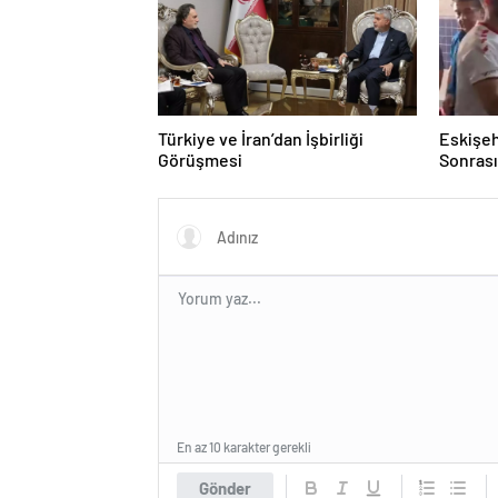
Türkiye ve İran’dan İşbirliği
Eskişeh
Görüşmesi
Sonrası 
Hatipo
En az 10 karakter gerekli
Gönder