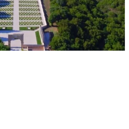
0
News
(ÇOMÜ) İnsan ve Toplum Bilimleri Tarih Bölümü öğretim
 Hüsnü Deymer’in Çanakkale Cephesi’nde, Merkez
statistiksel bir rapora denk geldik. Bu çalışmada Şefik
tek tek isimlerini yazmış. Ben de 1998’de Milli Savunma
rimiz’ kitabında 1916 yılında Şefik Hüsnü Bey’in yaptığı
Karşılaştırınca ‘Şehitlerimiz’ kitabında Şevki Hüsnü
 80’lik bir benzerlik olduğunu gördüm. Yüzde 80