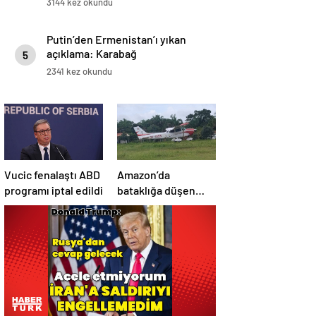
3144 kez okundu
Putin’den Ermenistan’ı yıkan
açıklama: Karabağ
5
Azerbaycan’ın ayrılmaz bir
2341 kez okundu
parçasıdır!
Vucic fenalaştı ABD
Amazon’da
programı iptal edildi
bataklığa düşen
uçağın yolcuları, 36
saat kurtarılmayı
bekledi