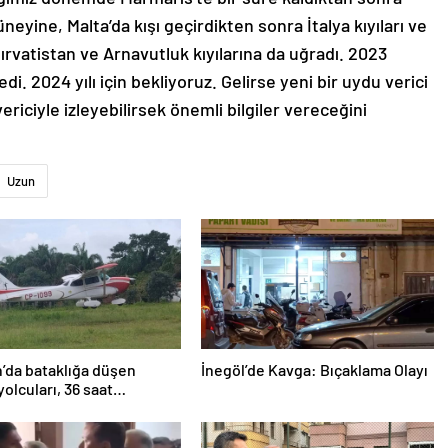
eyine, Malta’da kışı geçirdikten sonra İtalya kıyıları ve
ırvatistan ve Arnavutluk kıyılarına da uğradı. 2023
di. 2024 yılı için bekliyoruz. Gelirse yeni bir uydu verici
vericiyle izleyebilirsek önemli bilgiler vereceğini
Uzun
’da bataklığa düşen
İnegöl’de Kavga: Bıçaklama Olayı
yolcuları, 36 saat
lmayı bekledi