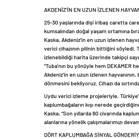
AKDENİZ’İN EN UZUN İZLENEN HAYVA
25-30 yaşlarında dişi iribaş caretta car
kumsalından doğal yaşam ortamına bıra
Kaska, Akdeniz’in en uzun izlenen hayva
verici cihazının pilinin bittiğini söyledi
izlenebildiği harita üzerinde takipçi say
“Tuba’nın bu yönüyle hem DEKAMER hem 
Akdeniz’in en uzun izlenen hayvanının
dönmesini bekliyoruz. Cihazı da sırtınd
Uydu verici izleme projeleriyle, Türkiye’
kaplumbağaların kışı nerede geçirdiğine i
Kaska, “Son yıllarda 60 civarında kaplu
alanlarına yönelik çalışmalarımızı devam
DÖRT KAPLUMBAĞA SİNYAL GÖNDERİ