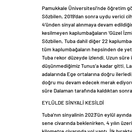
Pamukkale Üniversitesi’nde öğretim gö
Sözbilen, 2019’dan sonra uydu verici c
4’ünden sinyal alınmaya devam edildiğini,
kesilmeyen kaplumbağaların ‘Güzel İzmir’
Sözbilen, Tuba dahil diğer 22 kaplumbağa
tüm kaplumbağaların hepsinden de yeterli
Tuba rekor düzeyde izlendi. Uzun süre i
düşünmediğimiz Tunus’a kadar gitti. L
adalarında Ege ortalarına doğru ilerle
doğru mu devam edecek merak ediyoruz
süre Dalaman tarafında kaldıktan sonra 
EYLÜLDE SİNYALİ KESİLDİ
Tuba’nın sinyalinin 2023’ün eylül ayında
sene civarında beklenirken, 4 yılın üzer
kilometre civarında yol yaptı. İlk bıra