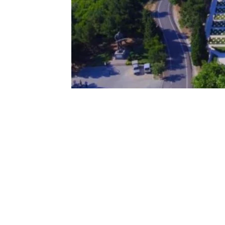
0
BEĞENDİM
ABONE OL
ÇANAKKALE Onsekiz Mart Üniversitesi 
üyesi Prof. Dr. Murat Karataş, “Şefik
Hastane’de doktorluk yaparken tuttuğu i
Hüsnü Bey, 15 sayfa boyunca şehitlerin 
Bakanlığı tarafından yayınlanan ‘Şehitle
bu istatistiksel raporla karşılaştırdım. 
Bey’in hazırladığı rapor arasında yüzde