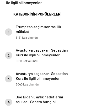
ile ilgili bilinmeyenler
KATEGORİNİN POPÜLERLERİ
Trump’tan seçim sonrası ilk
mülakat
1
8151 kez okundu
Avusturya başbakanı Sebastian
Kurz ile ilgili bilinmeyenler
2
5100 kez okundu
Avusturya başbakanı Sebastian
Kurz ile ilgili bilinmeyenler
3
5040 kez okundu
Joe Biden 6 aylık hedeflerini
açıkladı. Senato buz gibi…
4