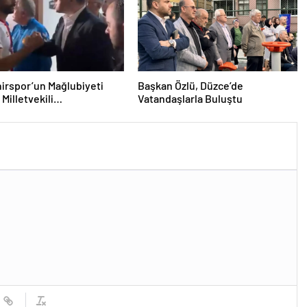
irspor’un Mağlubiyeti
Başkan Özlü, Düzce’de
Milletvekili
Vatandaşlarla Buluştu
ğlu’ndan Destek