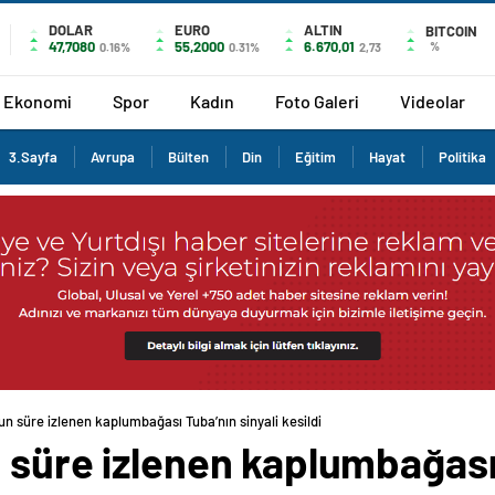
DOLAR
EURO
ALTIN
BITCOIN
47,7080
55,2000
6.670,01
%
0.16%
0.31%
2,73
Ekonomi
Spor
Kadın
Foto Galeri
Videolar
3.Sayfa
Avrupa
Bülten
Din
Eğitim
Hayat
Politika
un süre izlenen kaplumbağası Tuba’nın sinyali kesildi
 süre izlenen kaplumbağası 