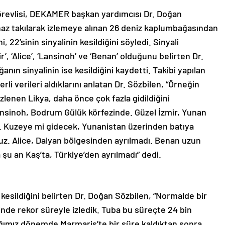
revlisi, DEKAMER başkan yardımcısı Dr. Doğan
ihaz takılarak izlemeye alınan 26 deniz kaplumbağasından
 22’sinin sinyalinin kesildiğini söyledi. Sinyali
, ‘Alice’, ‘Lansinoh’ ve ‘Benan’ olduğunu belirten Dr.
nın sinyalinin ise kesildiğini kaydetti. Takibi yapılan
 verileri aldıklarını anlatan Dr. Sözbilen, “Örneğin
zlenen Likya, daha önce çok fazla gidildiğini
ansinoh, Bodrum Gülük körfezinde. Güzel İzmir, Yunan
di. Kuzeye mi gidecek, Yunanistan üzerinden batıya
. Alice, Dalyan bölgesinden ayrılmadı. Benan uzun
şu an Kaş’ta, Türkiye’den ayrılmadı” dedi.
 kesildiğini belirten Dr. Doğan Sözbilen, “Normalde bir
inde rekor süreyle izledik. Tuba bu süreçte 24 bin
ktığımız dönemde Marmaris’te bir süre kaldıktan sonra