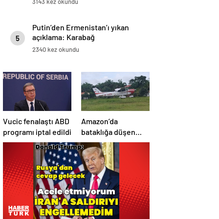
3143 kez okundu
Putin’den Ermenistan’ı yıkan
açıklama: Karabağ
5
Azerbaycan’ın ayrılmaz bir
2340 kez okundu
parçasıdır!
Vucic fenalaştı ABD
Amazon’da
programı iptal edildi
bataklığa düşen
uçağın yolcuları, 36
saat kurtarılmayı
bekledi