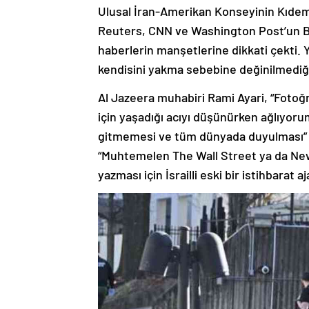
Ulusal İran-Amerikan Konseyinin Kıdem
Reuters, CNN ve Washington Post’un Bus
haberlerin manşetlerine dikkati çekti. 
kendisini yakma sebebine değinilmediği
Al Jazeera muhabiri Rami Ayari, “Fotoğr
için yaşadığı acıyı düşünürken ağlıyorum
gitmemesi ve tüm dünyada duyulması” iç
“Muhtemelen The Wall Street ya da New
yazması için İsrailli eski bir istihbarat 