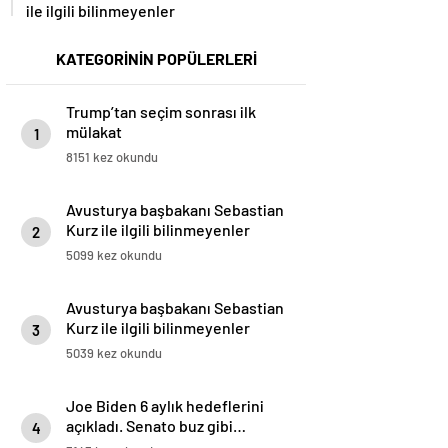
ile ilgili bilinmeyenler
KATEGORİNİN POPÜLERLERİ
Trump’tan seçim sonrası ilk
mülakat
1
8151 kez okundu
Avusturya başbakanı Sebastian
Kurz ile ilgili bilinmeyenler
2
5099 kez okundu
Avusturya başbakanı Sebastian
Kurz ile ilgili bilinmeyenler
3
5039 kez okundu
Joe Biden 6 aylık hedeflerini
açıkladı. Senato buz gibi…
4