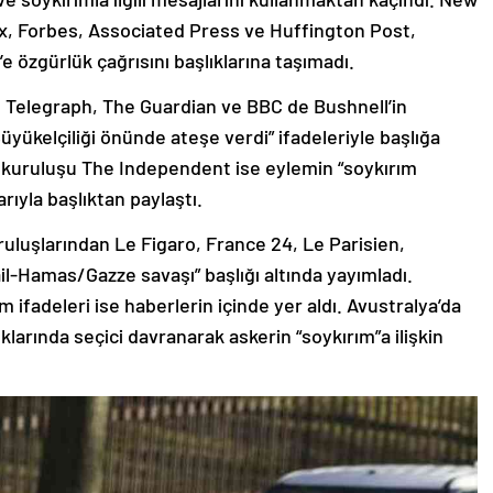
, Forbes, Associated Press ve Huffington Post,
n’e özgürlük çağrısını başlıklarına taşımadı.
r, Telegraph, The Guardian ve BBC de Bushnell’in
 Büyükelçiliği önünde ateşe verdi” ifadeleriyle başlığa
yın kuruluşu The Independent ise eylemin “soykırım
rıyla başlıktan paylaştı.
uluşlarından Le Figaro, France 24, Le Parisien,
ail-Hamas/Gazze savaşı” başlığı altında yayımladı.
ım ifadeleri ise haberlerin içinde yer aldı. Avustralya’da
larında seçici davranarak askerin “soykırım”a ilişkin