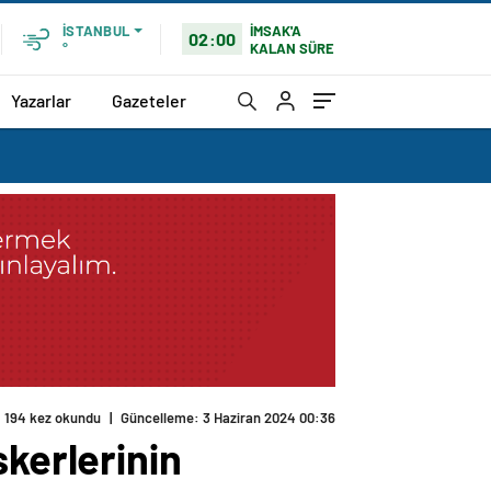
İMSAK'A
İSTANBUL
02:00
KALAN SÜRE
°
Yazarlar
Gazeteler
194 kez okundu
|
Güncelleme: 3 Haziran 2024 00:36
skerlerinin