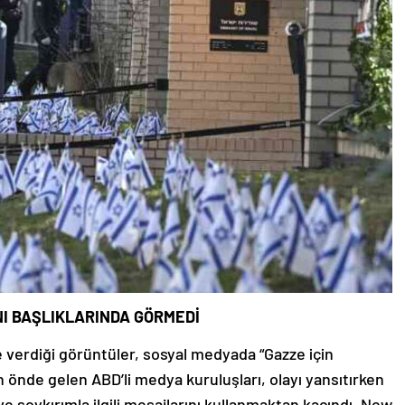
NI BAŞLIKLARINDA GÖRMEDİ
e verdiği görüntüler, sosyal medyada “Gazze için
 önde gelen ABD’li medya kuruluşları, olayı yansıtırken
 ve soykırımla ilgili mesajlarını kullanmaktan kaçındı. New