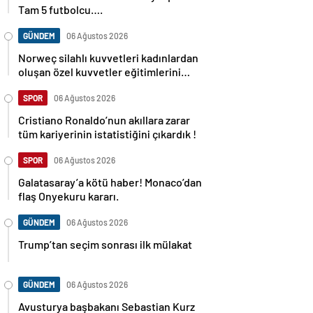
Tam 5 futbolcu….
GÜNDEM
06 Ağustos 2026
Norweç silahlı kuvvetleri kadınlardan
oluşan özel kuvvetler eğitimlerini
başlattı.
SPOR
06 Ağustos 2026
Cristiano Ronaldo’nun akıllara zarar
tüm kariyerinin istatistiğini çıkardık !
SPOR
06 Ağustos 2026
Galatasaray’a kötü haber! Monaco’dan
flaş Onyekuru kararı.
GÜNDEM
06 Ağustos 2026
Trump’tan seçim sonrası ilk mülakat
GÜNDEM
06 Ağustos 2026
Avusturya başbakanı Sebastian Kurz