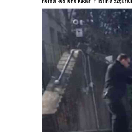
nefesi kesilene kadar “Filistin’e özgürlük