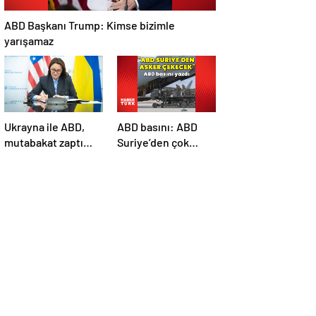
ABD Başkanı Trump: Kimse bizimle
yarışamaz
Ukrayna ile ABD,
ABD basını: ABD
mutabakat zaptı
Suriye’den çok
imzaladı
sayıda asker
çekecek