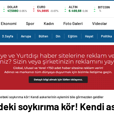
DOLAR
EURO
ALTIN
BITCOIN
47,5980
54,9895
6.499,68
%
0.05%
-0.07%
0,06
Ekonomi
Spor
Kadın
Foto Galeri
Videolar
3.Sayfa
Avrupa
Bülten
Din
Eğitim
Hayat
Politika
e’deki soykırıma kör! Kendi askerlerinin eylemini bile görmezden geldiler
deki soykırıma kör! Kendi a