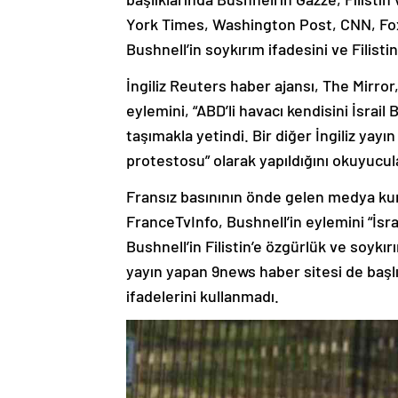
York Times, Washington Post, CNN, Fox
Bushnell’in soykırım ifadesini ve Filisti
İngiliz Reuters haber ajansı, The Mirro
eylemini, “ABD’li havacı kendisini İsrail
taşımakla yetindi. Bir diğer İngiliz ya
protestosu” olarak yapıldığını okuyucula
Fransız basınının önde gelen medya kur
FranceTvInfo, Bushnell’in eylemini “İsr
Bushnell’in Filistin’e özgürlük ve soykır
yayın yapan 9news haber sitesi de başlık
ifadelerini kullanmadı.