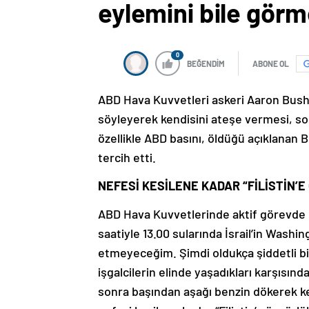
eylemini bile görm
0
BEĞENDİM
ABONE OL
ABD Hava Kuvvetleri askeri Aaron Bushne
söyleyerek kendisini ateşe vermesi, 
özellikle ABD basını, öldüğü açıklanan 
tercih etti.
NEFESİ KESİLENE KADAR “FİLİSTİN’E
ABD Hava Kuvvetlerinde aktif görevde 
saatiyle 13.00 sularında İsrail’in Washi
etmeyeceğim. Şimdi oldukça şiddetli bi
işgalcilerin elinde yaşadıkları karşısı
sonra başından aşağı benzin dökerek ken