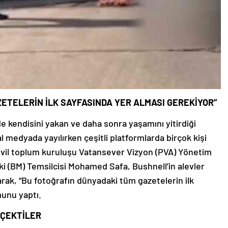
ETELERİN İLK SAYFASINDA YER ALMASI GEREKİYOR”
de kendisini yakan ve daha sonra yaşamını yitirdiği
l medyada yayılırken çeşitli platformlarda birçok kişi
Sivil toplum kuruluşu Vatansever Vizyon (PVA) Yönetim
ki (BM) Temsilcisi Mohamed Safa, Bushnell’in alevler
rak, “Bu fotoğrafın dünyadaki tüm gazetelerin ilk
munu yaptı.
 ÇEKTİLER