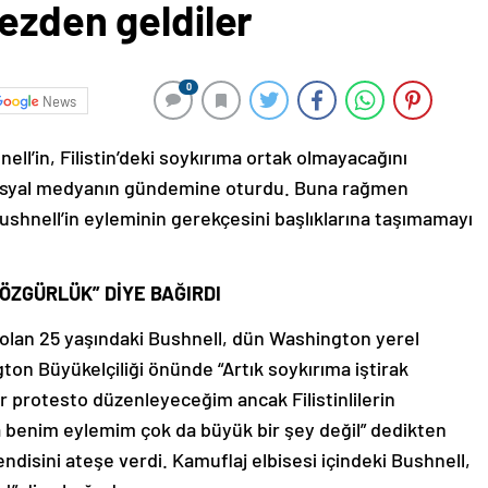
ezden geldiler
0
News
ll’in, Filistin’deki soykırıma ortak olmayacağını
sosyal medyanın gündemine oturdu. Buna rağmen
Bushnell’in eyleminin gerekçesini başlıklarına taşımamayı
 ÖZGÜRLÜK” DİYE BAĞIRDI
olan 25 yaşındaki Bushnell, dün Washington yerel
ngton Büyükelçiliği önünde “Artık soykırıma iştirak
r protesto düzenleyeceğim ancak Filistinlilerin
nda benim eylemim çok da büyük bir şey değil” dedikten
disini ateşe verdi. Kamuflaj elbisesi içindeki Bushnell,