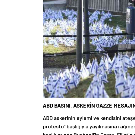
ABD BASINI, ASKERİN GAZZE MESAJI
ABD askerinin eylemi ve kendisini ateş
protesto” başlığıyla yayılmasına rağmen
başlıklarında Bushnell’in Gazze, Filistin