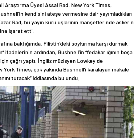
li Araştırma Üyesi Assal Rad, New York Times,
hnell’in kendisini ateşe vermesine dair yayımladıkları
Yazar Rad, bu yayın kuruluşlarının manşetlerinde askerin
ne işaret etti.
afına baktığımda, Filistin’deki soykırıma karşı durmak
” ifadelerinin ardından, Bushnell’in “fedakarlığının boşa
in çağrı yaptı. İngiliz müzisyen Lowkey de
 York Times, çok yakında Bushnell’i karalayan makale
ajanını tutacak” iddiasında bulundu.