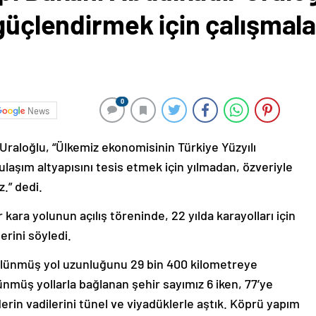
 güçlendirmek için çalışmal
0
News
Uraloğlu, “Ülkemiz ekonomisinin Türkiye Yüzyılı
ulaşım altyapısını tesis etmek için yılmadan, özveriyle
.” dedi.
ara yolunun açılış töreninde, 22 yılda karayolları için
erini söyledi.
bölünmüş yol uzunluğunu 29 bin 400 kilometreye
lünmüş yollarla bağlanan şehir sayımız 6 iken, 77’ye
derin vadilerini tünel ve viyadüklerle aştık. Köprü yapım