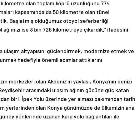
1 kilometre olan toplam köprü uzunluğunu 774
şmaları kapsamında da 50 kilometre olan tünel
ik. Başlatmış olduğumuz otoyol seferberliği
ağımızı ise 3 bin 726 kilometreye çıkardık.” ifadesini
nda ulaşım altyapısını güçlendirmek, modernize etmek ve
unmak hedefiyle önemli adımlar attıklarını
izm merkezleri olan Akdeniz’in yaylası, Konya’nın denizi
ı Seydişehir arasındaki ulaşım ağının gücüne güç katan
an biri. İpek Yolu üzerinde yer alması bakımından tarih
im yerlerinden olan Konya günümüzde de ülkemizin ana
üney yönlerinde uzanan kara yolu bağlantıları ile