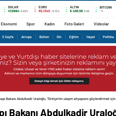
DOLAR
EURO
ALTIN
BITCOIN
47,6994
55,1340
6.495,56
%
0.03%
-0.12%
0,05
Ekonomi
Spor
Kadın
Foto Galeri
Videolar
3.Sayfa
Avrupa
Bülten
Din
Eğitim
Hayat
Politika
yapı Bakanı Abdulkadir Uraloğlu, Türkiye’nin ulaşım altyapısını güçlendirmek için
pı Bakanı Abdulkadir Uraloğ