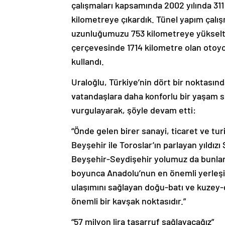
çalışmaları kapsamında 2002 yılında 31
kilometreye çıkardık. Tünel yapım çalı
uzunluğumuzu 753 kilometreye yükseltt
çerçevesinde 1714 kilometre olan otoyol 
kullandı.
Uraloğlu, Türkiye’nin dört bir noktası
vatandaşlara daha konforlu bir yaşam s
vurgulayarak, şöyle devam etti:
“Önde gelen birer sanayi, ticaret ve tur
Beyşehir ile Toroslar’ın parlayan yıldız
Beyşehir-Seydişehir yolumuz da bunlard
boyunca Anadolu’nun en önemli yerleş
ulaşımını sağlayan doğu-batı ve kuzey-g
önemli bir kavşak noktasıdır.”
“57 milyon lira tasarruf sağlayacağız”