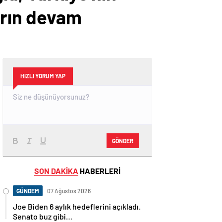
arın devam
HIZLI YORUM YAP
GÖNDER
SON DAKİKA
HABERLERİ
GÜNDEM
07 Ağustos 2026
Joe Biden 6 aylık hedeflerini açıkladı.
Senato buz gibi…