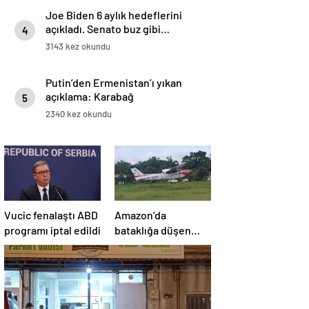
Joe Biden 6 aylık hedeflerini
açıkladı. Senato buz gibi…
4
3143 kez okundu
Putin’den Ermenistan’ı yıkan
açıklama: Karabağ
5
Azerbaycan’ın ayrılmaz bir
2340 kez okundu
parçasıdır!
Vucic fenalaştı ABD
Amazon’da
programı iptal edildi
bataklığa düşen
uçağın yolcuları, 36
saat kurtarılmayı
bekledi