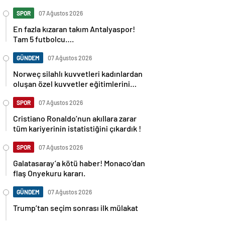
SPOR
07 Ağustos 2026
En fazla kızaran takım Antalyaspor!
Tam 5 futbolcu….
GÜNDEM
07 Ağustos 2026
Norweç silahlı kuvvetleri kadınlardan
oluşan özel kuvvetler eğitimlerini
başlattı.
SPOR
07 Ağustos 2026
Cristiano Ronaldo’nun akıllara zarar
tüm kariyerinin istatistiğini çıkardık !
SPOR
07 Ağustos 2026
Galatasaray’a kötü haber! Monaco’dan
flaş Onyekuru kararı.
GÜNDEM
07 Ağustos 2026
Trump’tan seçim sonrası ilk mülakat