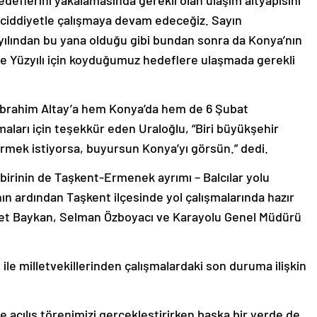
edeflerini yakalamasında gerekli olan ulaşım altyapısını
e ciddiyetle çalışmaya devam edeceğiz. Sayın
yılından bu yana olduğu gibi bundan sonra da Konya’nın
ye Yüzyılı için koyduğumuz hedeflere ulaşmada gerekli
İbrahim Altay’a hem Konya’da hem de 6 Şubat
aları için teşekkür eden Uraloğlu, “Biri büyükşehir
görmek istiyorsa, buyursun Konya’yı görsün.” dedi.
 birinin de Taşkent-Ermenek ayrımı – Balcılar yolu
n ardından Taşkent ilçesinde yol çalışmalarında hazır
hmet Baykan, Selman Özboyacı ve Karayolu Genel Müdürü
ile milletvekillerinden çalışmalardaki son duruma ilişkin
açılış törenimizi gerçekleştirirken başka bir yerde de