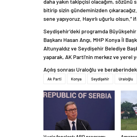
daha yakın takipçisi olacağım, sözünü si
bitirip sizin gündeminizden çıkaracağız.
sene yapıyoruz. Hayırlı uğurlu olsun.” if
Seydişehir’deki programda Büyükşehir B
Başkanı Hasan Angı, MHP Konya İl Başka
Altunyaldız ve Seydişehir Belediye Ba
yaparak, AK Parti’nin merkez ve yerel y
Açılış sonrası Uraloğlu ve beraberindek
Ak Parti
Konya
Seydişehir
Uraloğlu
Vucic fenalaştı ABD programı
Amazon