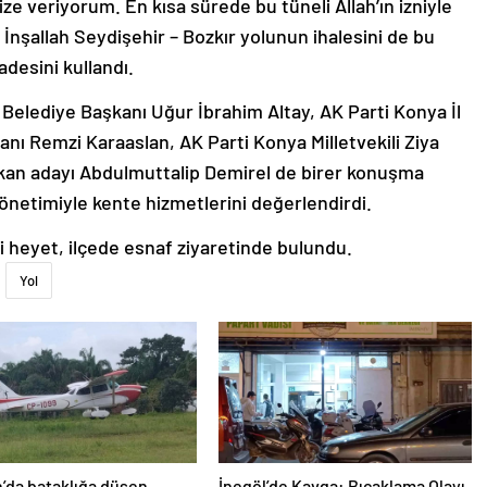
ze veriyorum. En kısa sürede bu tüneli Allah’ın izniyle
 İnşallah Seydişehir – Bozkır yolunun ihalesini de bu
adesini kullandı.
elediye Başkanı Uğur İbrahim Altay, AK Parti Konya İl
nı Remzi Karaaslan, AK Parti Konya Milletvekili Ziya
şkan adayı Abdulmuttalip Demirel de birer konuşma
önetimiyle kente hizmetlerini değerlendirdi.
i heyet, ilçede esnaf ziyaretinde bulundu.
Yol
’da bataklığa düşen
İnegöl’de Kavga: Bıçaklama Olayı