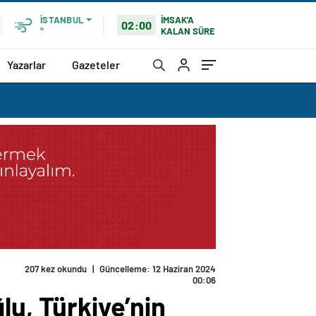
İMSAK'A
İSTANBUL
02:00
KALAN SÜRE
°
Yazarlar
Gazeteler
207 kez okundu
|
Güncelleme: 12 Haziran 2024
00:06
lu, Türkiye’nin