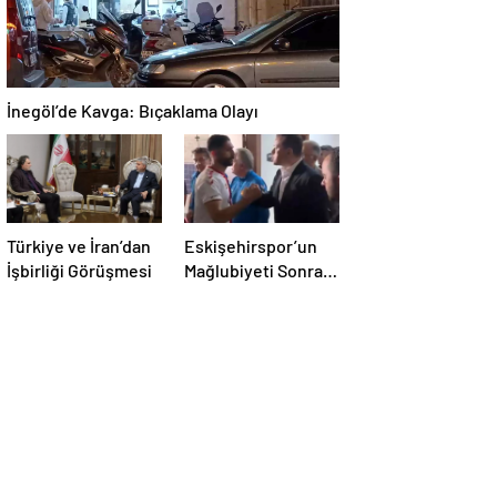
İnegöl’de Kavga: Bıçaklama Olayı
Türkiye ve İran’dan
Eskişehirspor’un
İşbirliği Görüşmesi
Mağlubiyeti Sonrası
Milletvekili
Hatipoğlu’ndan
Destek