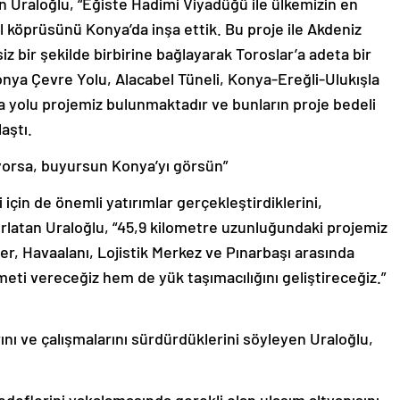
zen Uraloğlu, “Eğiste Hadimi Viyadüğü ile ülkemizin en
 köprüsünü Konya’da inşa ettik. Bu proje ile Akdeniz
siz bir şekilde birbirine bağlayarak Toroslar’a adeta bir
a Çevre Yolu, Alacabel Tüneli, Konya-Ereğli-Ulukışla
ra yolu projemiz bulunmaktadır ve bunların proje bedeli
laştı.
tiyorsa, buyursun Konya’yı görsün”
için de önemli yatırımlar gerçekleştirdiklerini,
ırlatan Uraloğlu, “45,9 kilometre uzunluğundaki projemiz
er, Havaalanı, Lojistik Merkez ve Pınarbaşı arasında
eti vereceğiz hem de yük taşımacılığını geliştireceğiz.”
nı ve çalışmalarını sürdürdüklerini söyleyen Uraloğlu,