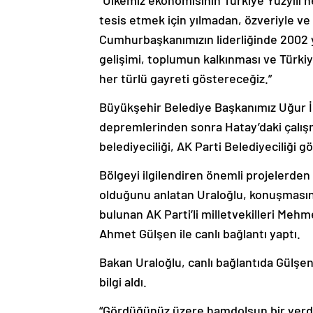
“Ülkemiz ekonomisinin Türkiye Yüzyılı h
tesis etmek için yılmadan, özveriyle v
Cumhurbaşkanımızın liderliğinde 2002 
gelişimi, toplumun kalkınması ve Türki
her türlü gayreti göstereceğiz.”
Büyükşehir Belediye Başkanımız Uğur 
depremlerinden sonra Hatay’daki çalışm
belediyeciliği, AK Parti Belediyeciliği 
Bölgeyi ilgilendiren önemli projelerden
olduğunu anlatan Uraloğlu, konuşmasını
bulunan AK Parti’li milletvekilleri Me
Ahmet Gülşen ile canlı bağlantı yaptı.
Bakan Uraloğlu, canlı bağlantıda Gülşen 
bilgi aldı.
“Gördüğünüz üzere hamdolsun bir yerde 