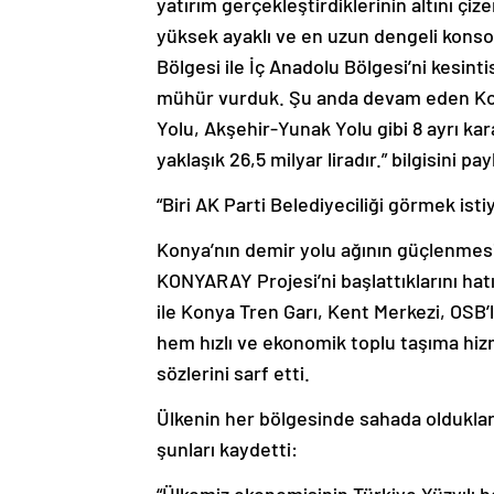
yatırım gerçekleştirdiklerinin altını çi
yüksek ayaklı ve en uzun dengeli konsol
Bölgesi ile İç Anadolu Bölgesi’ni kesinti
mühür vurduk. Şu anda devam eden Kony
Yolu, Akşehir-Yunak Yolu gibi 8 ayrı ka
yaklaşık 26,5 milyar liradır.” bilgisini pay
“Biri AK Parti Belediyeciliği görmek is
Konya’nın demir yolu ağının güçlenmesi 
KONYARAY Projesi’ni başlattıklarını hat
ile Konya Tren Garı, Kent Merkezi, OSB’l
hem hızlı ve ekonomik toplu taşıma hizm
sözlerini sarf etti.
Ülkenin her bölgesinde sahada oldukları
şunları kaydetti: