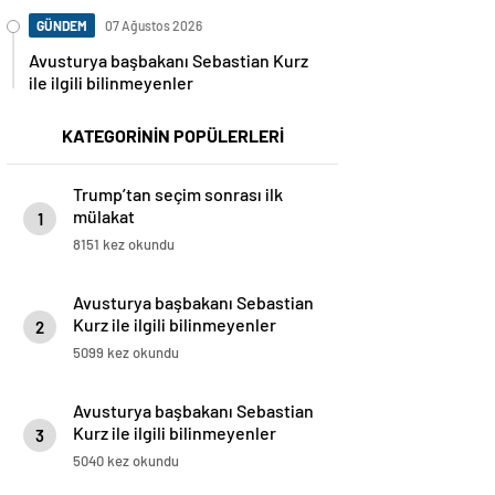
GÜNDEM
07 Ağustos 2026
Avusturya başbakanı Sebastian Kurz
ile ilgili bilinmeyenler
KATEGORİNİN POPÜLERLERİ
Trump’tan seçim sonrası ilk
mülakat
1
8151 kez okundu
Avusturya başbakanı Sebastian
Kurz ile ilgili bilinmeyenler
2
5099 kez okundu
Avusturya başbakanı Sebastian
Kurz ile ilgili bilinmeyenler
3
5040 kez okundu