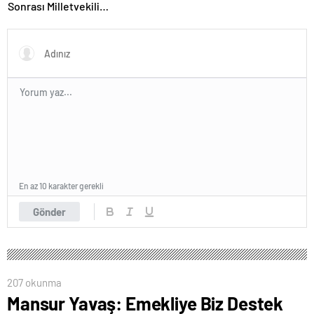
Sonrası Milletvekili
Hatipoğlu’ndan Destek
En az 10 karakter gerekli
Gönder
207 okunma
Mansur Yavaş: Emekliye Biz Destek