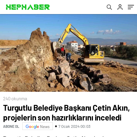
240 okunma
Turgutlu Belediye Başkanı Çetin Akın,
projelerin son hazırlıklarını inceledi
7 Ocak 2024 00:03
ABONE OL
News