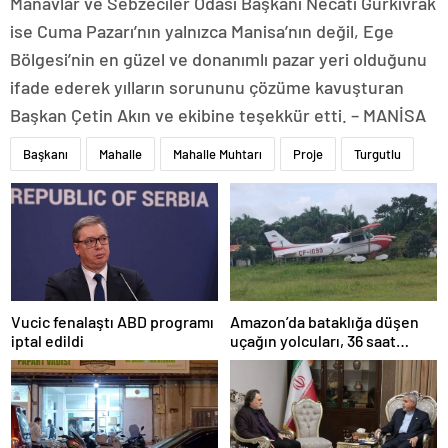
Manavlar ve Sebzeciler Odası Başkanı Necati Gürkıvrak
ise Cuma Pazarı’nın yalnızca Manisa’nın değil, Ege
Bölgesi’nin en güzel ve donanımlı pazar yeri olduğunu
ifade ederek yılların sorununu çözüme kavuşturan
Başkan Çetin Akın ve ekibine teşekkür etti. – MANİSA
Başkanı
Mahalle
Mahalle Muhtarı
Proje
Turgutlu
Amazon’da bataklığa düşen
Vucic fenalaştı ABD programı
uçağın yolcuları, 36 saat
iptal edildi
kurtarılmayı bekledi