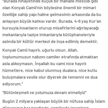
“Burada nihayetinde küçük bir mahalle mescidi gibi
olan Konyalı Camii’nin böylesine önemli bir mimari
özelliğe sahip yapı haline gelmesinin arkasında da bu
anlayışın büyük katkısı vardır. Burada, 4-6 yaş Kur’an
kursuyla insanların oturup misafirlerini ağırlayacağı
mekanlarıyla taziye imkanlarıyla kütüphaneleriyle
aslında bir kültür merkezi de inşa edilmiş demektir.
Konyalı Camii hayırlı, uğurlu olsun. Allah,
toplumumuzun nabzını camiler etrafında atmaktan
asla alıkoymasın. İnşallah bu cami nice hayırlı
hizmetlere, nice kabul olunmuş dualara, nice kutlu
buluşmalara vesile olur diyerek de temenni ve dua
ediyorum.”
“Bütünleşmeli ve yolumuza devam etmeliyiz”
Bugün 2 milyara yaklaşan büyük bir nüfusa sahip İslam
dünyasının her tarafında, camilerde insanların